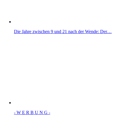
Die Jahre zwischen 9 und 21 nach der Wende: Der…
- W Ε R Β U Ν G -