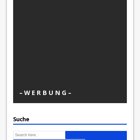
– W Ε R Β U Ν G –
Suche