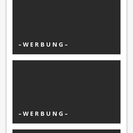
– W Ε R Β U Ν G –
– W Ε R Β U Ν G –