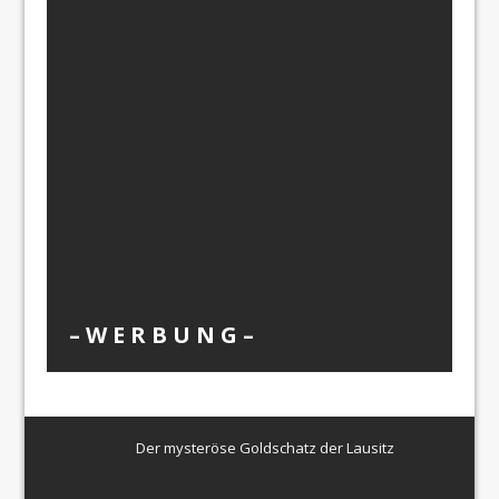
– W Ε R Β U Ν G –
Der mysteröse Goldschatz der Lausitz