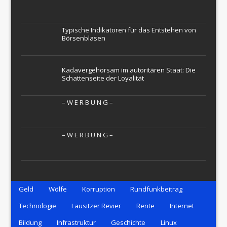
Typische Indikatoren für das Entstehen von
Börsenblasen
Kadavergehorsam im autoritären Staat: Die
Schattenseite der Loyalität
– W Ε R Β U Ν G –
– W Ε R Β U Ν G –
Geld
Wölfe
Korruption
Rundfunkbeitrag
Technologie
Lausitzer Revier
Rente
Internet
Bildung
Infrastruktur
Geschichte
Linux