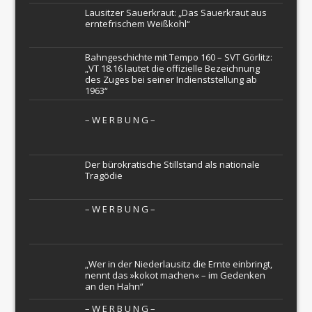
Lausitzer Sauerkraut: „Das Sauerkraut aus
erntefrischem Weißkohl“
Bahngeschichte mit Tempo 160 – SVT Görlitz:
„VT 18.16 lautet die offizielle Bezeichnung
des Zuges bei seiner Indienststellung ab
1963“
– W Ε R Β U Ν G –
Der bürokratische Stillstand als nationale
Tragödie
– W Ε R Β U Ν G –
„Wer in der Niederlausitz die Ernte einbringt,
nennt das »kokot machen« – im Gedenken
an den Hahn“
– W Ε R Β U Ν G –