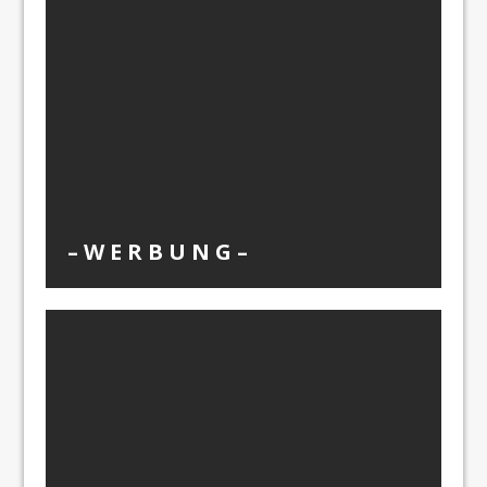
– W Ε R Β U Ν G –