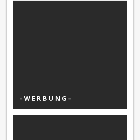
– W Ε R Β U Ν G –