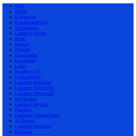
Geld
Wölfe
Korruption
Rundfunkbeitrag
Technologie
Lausitzer Revier
Rente
Internet
Bildung
Infrastruktur
Geschichte
Linux
Raspberry Pi
Kulinarisches
Lausitzer Bergland
Lausitzer Geschichte
Lausitzer Spreewald
Rechtsstaat
Lausitzer Mythen
Drohnen
Lausitzer Unternehmen
3D-Druck
Lausitzer Seenland
Blackout