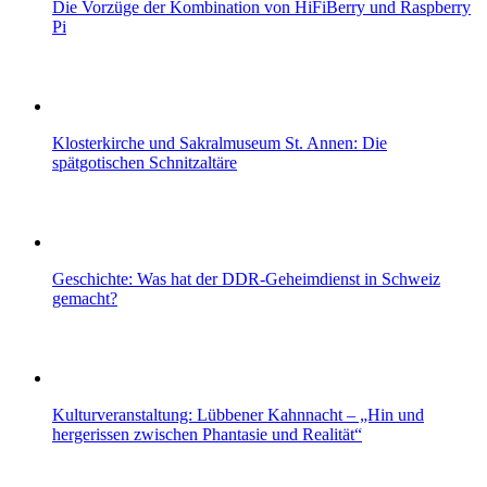
Die Vorzüge der Kombination von HiFiBerry und Raspberry
Pi
Klosterkirche und Sakralmuseum St. Annen: Die
spätgotischen Schnitzaltäre
Geschichte: Was hat der DDR-Geheimdienst in Schweiz
gemacht?
Kulturveranstaltung: Lübbener Kahnnacht – „Hin und
hergerissen zwischen Phantasie und Realität“