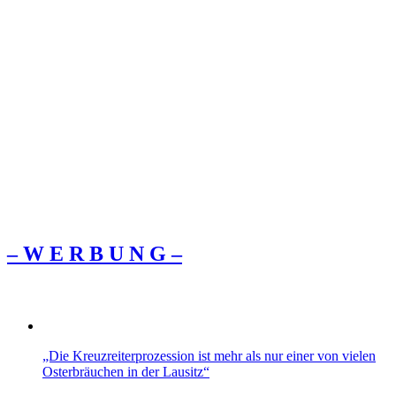
– W Ε R Β U Ν G –
„Die Kreuzreiterprozession ist mehr als nur einer von vielen
Osterbräuchen in der Lausitz“