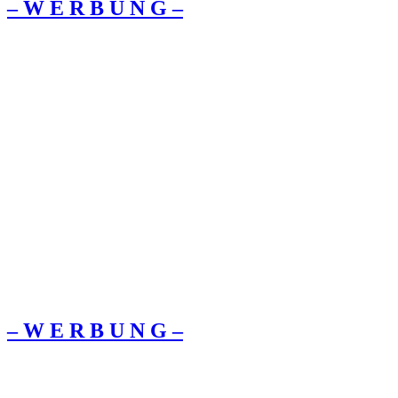
– W Ε R Β U Ν G –
– W Ε R Β U Ν G –