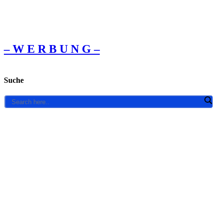
– W Ε R Β U Ν G –
Suche