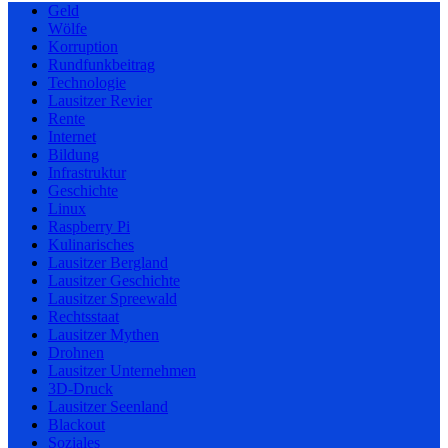
Geld
Wölfe
Korruption
Rundfunkbeitrag
Technologie
Lausitzer Revier
Rente
Internet
Bildung
Infrastruktur
Geschichte
Linux
Raspberry Pi
Kulinarisches
Lausitzer Bergland
Lausitzer Geschichte
Lausitzer Spreewald
Rechtsstaat
Lausitzer Mythen
Drohnen
Lausitzer Unternehmen
3D-Druck
Lausitzer Seenland
Blackout
Soziales