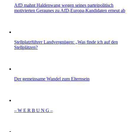
AfD mahnt Haldenwang wegen seines parteipolitisch
motivierten Geraunes zu AfD-Europa-Kandidaten erneut ab
Stellplatzführer Landvergnügen: „Was finde ich auf den
Stellplätzen?
Der gemeinsame Wandel zum Elternsein
– W Ε R Β U Ν G –