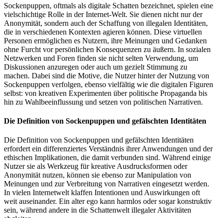
Sockenpuppen, oftmals als digitale Schatten bezeichnet, spielen eine
vielschichtige Rolle in der Internet-Welt. Sie dienen nicht nur der
Anonymität, sondern auch der Schaffung von illegalen Identitäten,
die in verschiedenen Kontexten agieren können. Diese virtuellen
Personen ermöglichen es Nutzern, ihre Meinungen und Gedanken
ohne Furcht vor persönlichen Konsequenzen zu äußern. In sozialen
Netzwerken und Foren finden sie nicht selten Verwendung, um
Diskussionen anzuregen oder auch um gezielt Stimmung zu
machen. Dabei sind die Motive, die Nutzer hinter der Nutzung von
Sockenpuppen verfolgen, ebenso vielfältig wie die digitalen Figuren
selbst: von kreativen Experimenten über politische Propaganda bis
hin zu Wahlbeeinflussung und setzen von politischen Narrativen.
Die Definition von Sockenpuppen und gefälschten Identitäten
Die Definition von Sockenpuppen und gefälschten Identitäten
erfordert ein differenziertes Verständnis ihrer Anwendungen und der
ethischen Implikationen, die damit verbunden sind. Während einige
Nutzer sie als Werkzeug für kreative Ausdrucksformen oder
Anonymität nutzen, können sie ebenso zur Manipulation von
Meinungen und zur Verbreitung von Narrativen eingesetzt werden.
In vielen Internetwelt klaffen Intentionen und Auswirkungen oft
weit auseinander. Ein alter ego kann harmlos oder sogar konstruktiv
sein, während andere in die Schattenwelt illegaler Aktivitäten