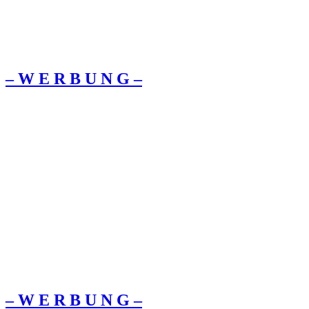
– W Ε R Β U Ν G –
– W Ε R Β U Ν G –