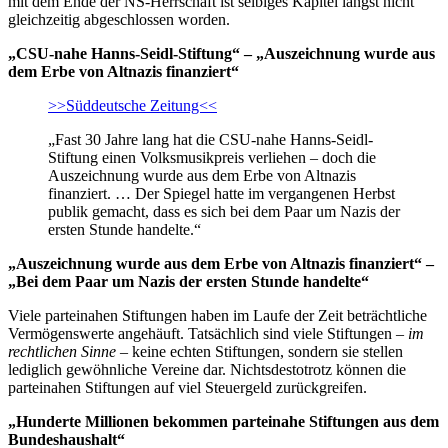
mit dem Ende der NS-Herrschaft ist selbiges Kapitel längst nicht
gleichzeitig abgeschlossen worden.
„CSU-nahe Hanns-Seidl-Stiftung“ – „Auszeichnung wurde aus
dem Erbe von Altnazis finanziert“
>>Süddeutsche Zeitung<<
„Fast 30 Jahre lang hat die CSU-nahe Hanns-Seidl-
Stiftung einen Volksmusikpreis verliehen – doch die
Auszeichnung wurde aus dem Erbe von Altnazis
finanziert. … Der Spiegel hatte im vergangenen Herbst
publik gemacht, dass es sich bei dem Paar um Nazis der
ersten Stunde handelte.“
„Auszeichnung wurde aus dem Erbe von Altnazis finanziert“ –
„Bei dem Paar um Nazis der ersten Stunde handelte“
Viele parteinahen Stiftungen haben im Laufe der Zeit beträchtliche
Vermögenswerte angehäuft. Tatsächlich sind viele Stiftungen –
im
rechtlichen Sinne
– keine echten Stiftungen, sondern sie stellen
lediglich gewöhnliche Vereine dar. Nichtsdestotrotz können die
parteinahen Stiftungen auf viel Steuergeld zurückgreifen.
„Hunderte Millionen bekommen parteinahe Stiftungen aus dem
Bundeshaushalt“