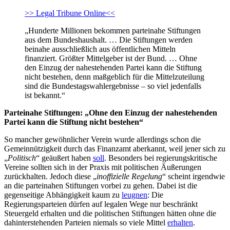
>> Legal Tribune Online<<
„Hunderte Millionen bekommen parteinahe Stiftungen
aus dem Bundeshaushalt. … Die Stiftungen werden
beinahe ausschließlich aus öffentlichen Mitteln
finanziert. Größter Mittelgeber ist der Bund. … Ohne
den Einzug der nahestehenden Partei kann die Stiftung
nicht bestehen, denn maßgeblich für die Mittelzuteilung
sind die Bundestagswahlergebnisse – so viel jedenfalls
ist bekannt.“
Parteinahe Stiftungen: „Ohne den Einzug der nahestehenden
Partei kann die Stiftung nicht bestehen“
So mancher gewöhnlicher Verein wurde allerdings schon die
Gemeinnützigkeit durch das Finanzamt aberkannt, weil jener sich zu
„
Politisch
“ geäußert haben
soll
. Besonders bei regierungskritische
Vereine sollten sich in der Praxis mit politischen Äußerungen
zurückhalten. Jedoch diese „
inoffizielle
Regelung
“ scheint irgendwie
an die parteinahen Stiftungen vorbei zu gehen. Dabei ist die
gegenseitige Abhängigkeit kaum zu
leugnen
: Die
Regierungsparteien dürfen auf legalen Wege nur beschränkt
Steuergeld erhalten und die politischen Stiftungen hätten ohne die
dahinterstehenden Parteien niemals so viele Mittel
erhalten
.