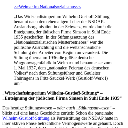
>>Weimar im Nationalsozialismus<<
„Das Wirtschaftsimperium Wilhelm-Gustloff-Stiftung,
benannt nach dem ehemaligen Leiter der NSDAP-
Auslandsorganisation in der Schweiz, wurde durch die
Enteignung der jüdischen Firma Simson in Suhl Ende
1935 geschaffen. In der Stiftungssatzung des
„Nationalsozialistischen Musterbetriebes“ war die
politische Ausrichtung und die weltanschauliche
Schulung der Arbeiter von Beginn an verankert. Die
Stiftung übernahm 1936 die größte deutsche
Waggonwagenfabrik in Weimar und benannte sie zum
1. Mai 1937, dem „nationalen Feiertag des deutschen
Volkes“ nach dem Stiftungsführer und Gauleiter
Thüringens in Fritz-Sauckel-Werk (Gustloff-Werk I)
um.“
„Wirtschaftsimperium Wilhelm-Gustloff-Stiftung“ –
„Enteignung der jüdischen Firma Simson in Suhl Ende 1935“
Das heutige Stiftungswesen –
oder auch
„
Stiftungsunwesen
“ –
blickt auf eine lange Geschichte zurück: Schon die parteinahe
Wilhelm-Gustloff-Stiftung
als Parteistiftung der NSDAP hatte in
ihrer aktiven Phase beträchtliche Vermögenswerte angehäuft. Doch