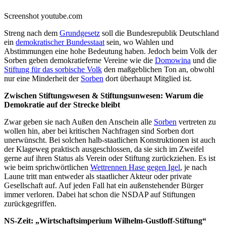
Screenshot youtube.com
Streng nach dem
Grundgesetz
soll die Bundesrepublik Deutschland
ein
demokratischer Bundesstaat
sein, wo Wahlen und
Abstimmungen eine hohe Bedeutung haben. Jedoch beim Volk der
Sorben geben demokratieferne Vereine wie die
Domowina
und die
Stiftung für das sorbische Volk
den maßgeblichen Ton an, obwohl
nur eine Minderheit der
Sorben
dort überhaupt Mitglied ist.
Zwischen Stiftungswesen & Stiftungsunwesen: Warum die
Demokratie auf der Strecke bleibt
Zwar geben sie nach Außen den Anschein alle
Sorben
vertreten zu
wollen hin, aber bei kritischen Nachfragen sind Sorben dort
unerwünscht. Bei solchen halb-staatlichen Konstruktionen ist auch
der Klageweg praktisch ausgeschlossen, da sie sich im Zweifel
gerne auf ihren Status als Verein oder Stiftung zurückziehen. Es ist
wie beim sprichwörtlichen
Wettrennen Hase gegen Igel
, je nach
Laune tritt man entweder als staatlicher Akteur oder private
Gesellschaft auf. Auf jeden Fall hat ein außenstehender Bürger
immer verloren. Dabei hat schon die NSDAP auf Stiftungen
zurückgegriffen.
NS-Zeit: „Wirtschaftsimperium Wilhelm-Gustloff-Stiftung“