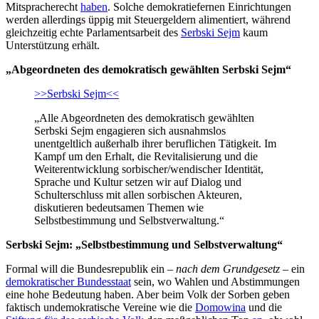
Mitspracherecht
haben
. Solche demokratiefernen Einrichtungen
werden allerdings üppig mit Steuergeldern alimentiert, während
gleichzeitig echte Parlamentsarbeit des
Serbski Sejm
kaum
Unterstützung erhält.
„Abgeordneten des demokratisch gewählten Serbski Sejm“
>>Serbski Sejm<<
„Alle Abgeordneten des demokratisch gewählten
Serbski Sejm engagieren sich ausnahmslos
unentgeltlich außerhalb ihrer beruflichen Tätigkeit. Im
Kampf um den Erhalt, die Revitalisierung und die
Weiterentwicklung sorbischer/wendischer Identität,
Sprache und Kultur setzen wir auf Dialog und
Schulterschluss mit allen sorbischen Akteuren,
diskutieren bedeutsamen Themen wie
Selbstbestimmung und Selbstverwaltung.“
Serbski Sejm: „Selbstbestimmung und Selbstverwaltung“
Formal will die Bundesrepublik ein –
nach dem Grundgesetz
– ein
demokratischer Bundesstaat
sein, wo Wahlen und Abstimmungen
eine hohe Bedeutung haben. Aber beim Volk der Sorben geben
faktisch undemokratische Vereine wie die
Domowina
und die