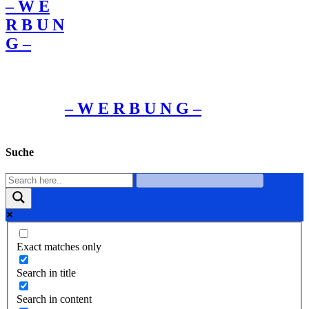
– W Ε
R Β U Ν
G –
– W Ε R Β U Ν G –
Suche
Exact matches only
Search in title
Search in content