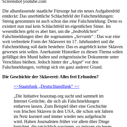
Screenshot youtube.com
Die allumfassende staatliche Fürsorge hat ein neues Aufgabenfeld
entdeckt: Das unerbittliche Schlachtfeld der Falschmeldungen:
Streng genommen ist auch schon das eine Falschmeldung: Denn es
existiert nun mal kein Schlachtfeld im eigentlichen Sinne. Im
wesentlichen geht es aber hier, um die „
bedrohlichen
“
Falschmeldungen über die sogenannten „
Servants
“ : Das war eine
weit verbreitete Form der Sklaverei im 17. Jahrhundert und die
Falschmeldung soll darin bestehen: Das es angeblich keine Sklaven
gewesen sein sollen. Anerkannte Historiker zu diesen Thema sollen
gefälligst den Mund halten und zeitgenössische Dokumente unter
Verschluss bleiben. Jedoch hinter der „
Angst
“ vor den
Falschmeldungen, verbirgt sich ein ganz anderer Grund.
Die Geschichte der Sklaverei: Alles frei Erfunden?
>>Staatsfunk „Deutschlandfunk“ <<
„Die Initiative hoaxmap.org sucht und sammelt im
Internet Gerüchte, die sich als Falschmeldungen
entlarven lassen. Zum Beispiel über eine Geschichte
von Irischen Sklaven in den USA, die schon seit Jahren
im Netz kursiert und immer wieder neu aufgebracht
wird. Haben Journalisten früher vor allem über Dinge
berichtet, die tatsächlich passieren, so müssen sie heute