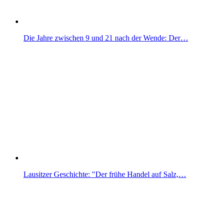
Die Jahre zwischen 9 und 21 nach der Wende: Der…
Lausitzer Geschichte: "Der frühe Handel auf Salz,…