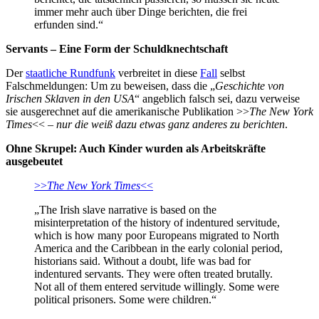
immer mehr auch über Dinge berichten, die frei
erfunden sind.“
Servants – Eine Form der Schuldknechtschaft
Der
staatliche Rundfunk
verbreitet in diese
Fall
selbst
Falschmeldungen: Um zu beweisen, dass die „
Geschichte von
Irischen Sklaven in den USA
“ angeblich falsch sei, dazu verweise
sie ausgerechnet auf die amerikanische Publikation >>
The New York
Times
<< –
nur die weiß dazu etwas ganz anderes zu berichten
.
Ohne Skrupel: Auch Kinder wurden als Arbeitskräfte
ausgebeutet
>>
The New York Times
<<
„The Irish slave narrative is based on the
misinterpretation of the history of indentured servitude,
which is how many poor Europeans migrated to North
America and the Caribbean in the early colonial period,
historians said. Without a doubt, life was bad for
indentured servants. They were often treated brutally.
Not all of them entered servitude willingly. Some were
political prisoners. Some were children.“