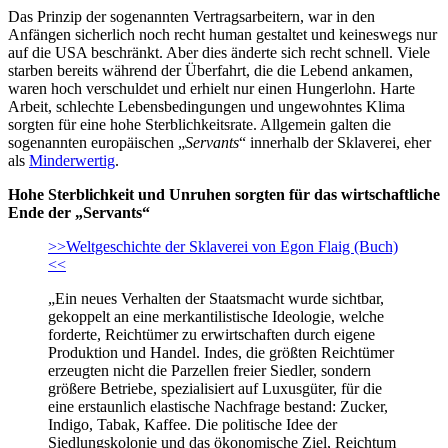
Das Prinzip der sogenannten Vertragsarbeitern, war in den
Anfängen sicherlich noch recht human gestaltet und keineswegs nur
auf die USA beschränkt. Aber dies änderte sich recht schnell. Viele
starben bereits während der Überfahrt, die die Lebend ankamen,
waren hoch verschuldet und erhielt nur einen Hungerlohn. Harte
Arbeit, schlechte Lebensbedingungen und ungewohntes Klima
sorgten für eine hohe Sterblichkeitsrate. Allgemein galten die
sogenannten europäischen „
Servants
“ innerhalb der Sklaverei, eher
als
Minderwertig
.
Hohe Sterblichkeit und Unruhen sorgten für das wirtschaftliche
Ende der „Servants“
>>Weltgeschichte der Sklaverei von Egon Flaig (Buch)
<<
„Ein neues Verhalten der Staatsmacht wurde sichtbar,
gekoppelt an eine merkantilistische Ideologie, welche
forderte, Reichtümer zu erwirtschaften durch eigene
Produktion und Handel. Indes, die größten Reichtümer
erzeugten nicht die Parzellen freier Siedler, sondern
größere Betriebe, spezialisiert auf Luxusgüter, für die
eine erstaunlich elastische Nachfrage bestand: Zucker,
Indigo, Tabak, Kaffee. Die politische Idee der
Siedlungskolonie und das ökonomische Ziel, Reichtum