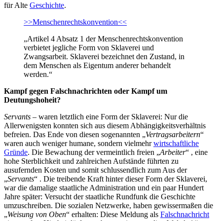
für Alte
Geschichte
.
>>Menschenrechtskonvention<<
„Artikel 4 Absatz 1 der Menschenrechtskonvention
verbietet jegliche Form von Sklaverei und
Zwangsarbeit. Sklaverei bezeichnet den Zustand, in
dem Menschen als Eigentum anderer behandelt
werden.“
Kampf gegen Falschnachrichten oder Kampf um
Deutungshoheit?
Servants
– waren letztlich eine Form der Sklaverei: Nur die
Allerwenigsten konnten sich aus diesem Abhängigkeitsverhältnis
befreien. Das Ende von diesen sogenannten „
Vertragsarbeitern
“
waren auch weniger humane, sondern vielmehr
wirtschaftliche
Gründe
. Die Bewachung der vermeintlich freien „
Arbeiter
“ , eine
hohe Sterblichkeit und zahlreichen Aufstände führten zu
ausufernden Kosten und somit schlussendlich zum Aus der
„
Servants
“ . Die treibende Kraft hinter dieser Form der Sklaverei,
war die damalige staatliche Administration und ein paar Hundert
Jahre später: Versucht der staatliche Rundfunk die Geschichte
umzuschreiben. Die sozialen Netzwerke, haben gewissermaßen die
„
Weisung von Oben
“ erhalten: Diese Meldung als
Falschnachricht