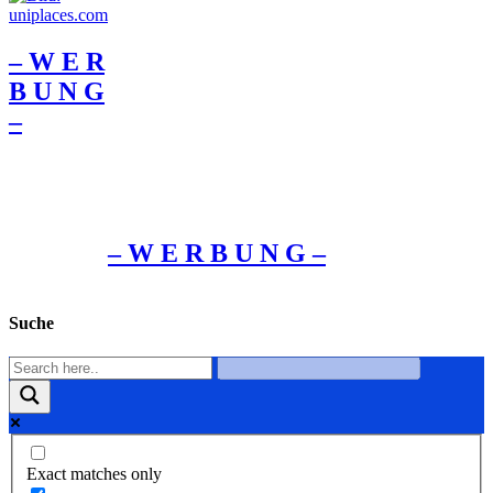
– W Ε R
Β U Ν G
–
– W Ε R Β U Ν G –
Suche
Exact matches only