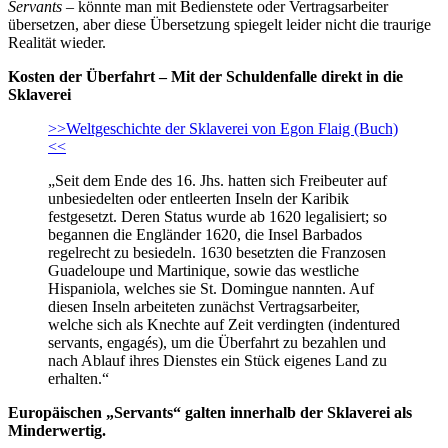
Servants
– könnte man mit Bedienstete oder Vertragsarbeiter
übersetzen, aber diese Übersetzung spiegelt leider nicht die traurige
Realität wieder.
Kosten der Überfahrt – Mit der Schuldenfalle direkt in die
Sklaverei
>>Weltgeschichte der Sklaverei von Egon Flaig (Buch)
<<
„Seit dem Ende des 16. Jhs. hatten sich Freibeuter auf
unbesiedelten oder entleerten Inseln der Karibik
festgesetzt. Deren Status wurde ab 1620 legalisiert; so
begannen die Engländer 1620, die Insel Barbados
regelrecht zu besiedeln. 1630 besetzten die Franzosen
Guadeloupe und Martinique, sowie das westliche
Hispaniola, welches sie St. Domingue nannten. Auf
diesen Inseln arbeiteten zunächst Vertragsarbeiter,
welche sich als Knechte auf Zeit verdingten (indentured
servants, engagés), um die Überfahrt zu bezahlen und
nach Ablauf ihres Dienstes ein Stück eigenes Land zu
erhalten.“
Europäischen „Servants“ galten innerhalb der Sklaverei als
Minderwertig.