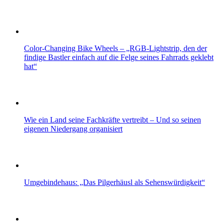
Color-Changing Bike Wheels – „RGB-Lightstrip, den der
findige Bastler einfach auf die Felge seines Fahrrads geklebt
hat“
Wie ein Land seine Fachkräfte vertreibt – Und so seinen
eigenen Niedergang organisiert
Umgebindehaus: „Das Pilgerhäusl als Sehenswürdigkeit“