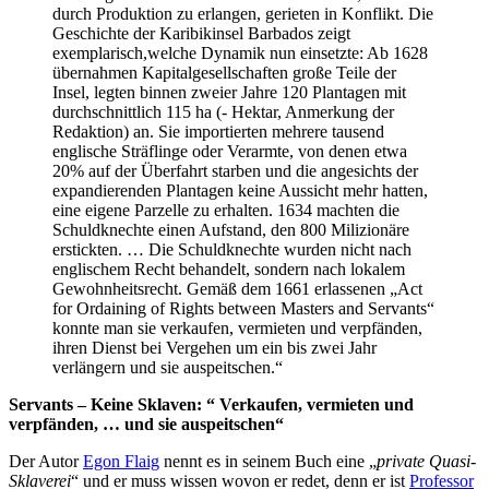
durch Produktion zu erlangen, gerieten in Konflikt. Die
Geschichte der Karibikinsel Barbados zeigt
exemplarisch,welche Dynamik nun einsetzte: Ab 1628
übernahmen Kapitalgesellschaften große Teile der
Insel, legten binnen zweier Jahre 120 Plantagen mit
durchschnittlich 115 ha (- Hektar, Anmerkung der
Redaktion) an. Sie importierten mehrere tausend
englische Sträflinge oder Verarmte, von denen etwa
20% auf der Überfahrt starben und die angesichts der
expandierenden Plantagen keine Aussicht mehr hatten,
eine eigene Parzelle zu erhalten. 1634 machten die
Schuldknechte einen Aufstand, den 800 Milizionäre
erstickten. … Die Schuldknechte wurden nicht nach
englischem Recht behandelt, sondern nach lokalem
Gewohnheitsrecht. Gemäß dem 1661 erlassenen „Act
for Ordaining of Rights between Masters and Servants“
konnte man sie verkaufen, vermieten und verpfänden,
ihren Dienst bei Vergehen um ein bis zwei Jahr
verlängern und sie auspeitschen.“
Servants – Keine Sklaven: “ Verkaufen, vermieten und
verpfänden, … und sie auspeitschen“
Der Autor
Egon Flaig
nennt es in seinem Buch eine „
private Quasi-
Sklaverei
“ und er muss wissen wovon er redet, denn er ist
Professor