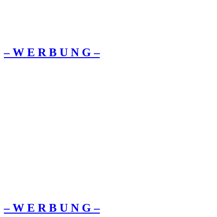
– W Ε R Β U Ν G –
– W Ε R Β U Ν G –