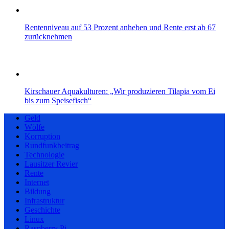
Rentenniveau auf 53 Prozent anheben und Rente erst ab 67
zurücknehmen
Kirschauer Aquakulturen: „Wir produzieren Tilapia vom Ei
bis zum Speisefisch“
Geld
Wölfe
Korruption
Rundfunkbeitrag
Technologie
Lausitzer Revier
Rente
Internet
Bildung
Infrastruktur
Geschichte
Linux
Raspberry Pi