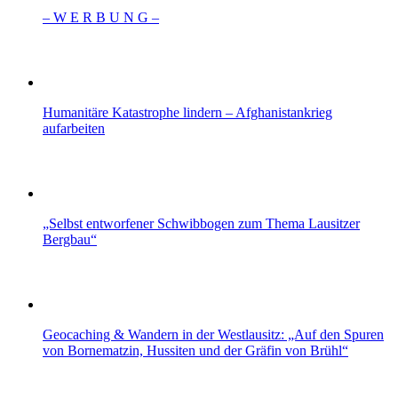
– W Ε R Β U Ν G –
Humanitäre Katastrophe lindern – Afghanistankrieg
aufarbeiten
„Selbst entworfener Schwibbogen zum Thema Lausitzer
Bergbau“
Geocaching & Wandern in der Westlausitz: „Auf den Spuren
von Bornematzin, Hussiten und der Gräfin von Brühl“