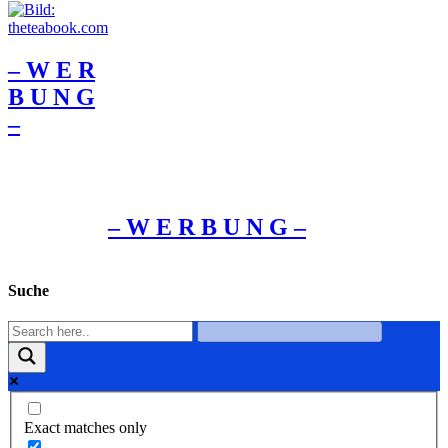
– W Ε R
Β U Ν G
–
– W Ε R Β U Ν G –
Suche
Exact matches only