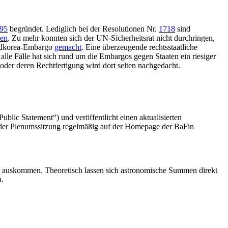
95
begründet. Lediglich bei der Resolutionen Nr.
1718
sind
nen
. Zu mehr konnten sich der UN-Sicherheitsrat nicht durchringen,
ordkorea-Embargo
gemacht
. Eine überzeugende rechtsstaatliche
 alle Fälle hat sich rund um die Embargos gegen Staaten ein riesiger
 oder deren Rechtfertigung wird dort selten nachgedacht.
blic Statement“) und veröffentlicht einen aktualisierten
der Plenumssitzung regelmäßig auf der Homepage der BaFin
r auskommen. Theoretisch lassen sich astronomische Summen direkt
n.