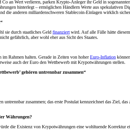
d Co an Wert verlieren, parken Krypto-Anleger ihr Geld in sogenannten
 Währungen hinterlegt – ermöglichen Händlern Werte aus spekulativen Di
Sind die anderen milliardenschweren Stablecoin-Einlagen wirklich siche
n“
l sie durch staatliches Geld
finanziert
wird. Auf alle Fälle hätte dies
icht gefährlich, aber wohl eher aus Sicht des Staates.
gen im Rahmen halten. Gerade in Zeiten von hoher
Euro-Inflation
können 
erweise auch der Euro den Wettbewerb mit Krypotwährungen stellen.
Wettbewerb’ gehören untrennbar zusammen“
n untrennbar zusammen; das erste Postulat kennzeichnet das Ziel, das
der Währungen?
ürde die Existenz von Krypotwährungen eine wohltuende Korrektur ei