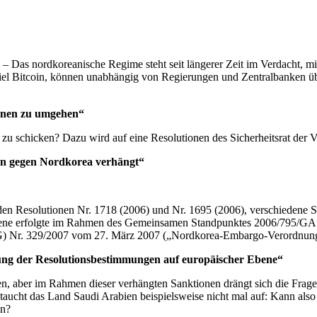
– Das nordkoreanische Regime steht seit längerer Zeit im Verdacht, m
 Bitcoin, können unabhängig von Regierungen und Zentralbanken über
ionen zu umgehen“
zu schicken? Dazu wird auf eine Resolutionen des Sicherheitsrat der V
en gegen Nordkorea verhängt“
it den Resolutionen Nr. 1718 (2006) und Nr. 1695 (2006), verschiede
ene erfolgte im Rahmen des Gemeinsamen Standpunktes 2006/795/GAS
) Nr. 329/2007 vom 27. März 2007 („Nordkorea-Embargo-Verordnung
g der Resolutionsbestimmungen auf europäischer Ebene“
n, aber im Rahmen dieser verhängten Sanktionen drängt sich die Frage
taucht das Land Saudi Arabien beispielsweise nicht mal auf: Kann als
en?