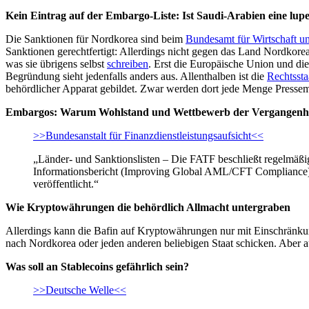
Kein Eintrag auf der Embargo-Liste: Ist Saudi-Arabien eine lu
Die Sanktionen für Nordkorea sind beim
Bundesamt für Wirtschaft u
Sanktionen gerechtfertigt: Allerdings nicht gegen das Land Nordkor
was sie übrigens selbst
schreiben
. Erst die Europäische Union und d
Begründung sieht jedenfalls anders aus. Allenthalben ist die
Rechtssta
behördlicher Apparat gebildet. Zwar werden dort jede Menge Pressemit
Embargos: Warum Wohlstand und Wettbewerb der Vergangenhe
>>Bundesanstalt für Finanzdienstleistungsaufsicht<<
„Länder- und Sanktionslisten – Die FATF beschließt regelmäßig 
Informationsbericht (Improving Global AML/CFT Compliance)
veröffentlicht.“
Wie Kryptowährungen die behördlich Allmacht untergraben
Allerdings kann die Bafin auf Kryptowährungen nur mit Einschränku
nach Nordkorea oder jeden anderen beliebigen Staat schicken. Aber 
Was soll an Stablecoins gefährlich sein?
>>Deutsche Welle<<