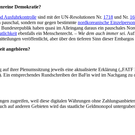
penreine Demokratie?
nd Ausfuhrkontrolle
sind mit der UN-Resolutionen Nr.
1718
und Nr.
16
ea pauschal, sondern nur gegen bestimmte
nordkoreanische Einzelperso
ie Bundesrepublik haben quasi im Alleingang daraus ein pauschales N
atlichkeit
ebenfalls ein Menschenrecht. –
Wie dem auch immer sei
. Auf
teilungen veröffentlicht, aber über den tieferen Sinn dieser Embargos
it angehören?
auf ihrer Plenumssitzung jeweils eine aktualisierte Erklärung („FATF Pu
. Ein entsprechendes Rundschreiben der BaFin wird im Nachgang zu 
ngen zugreifen, weil diese digitalen Währungen ohne Zahlungsanbiete
auch auf anderen Gebieten wird das staatliche Geldmonopol untergrabe