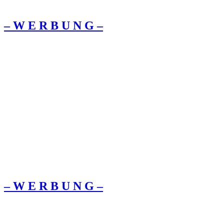
– W Ε R Β U Ν G –
– W Ε R Β U Ν G –