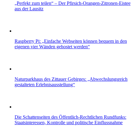
„Perfekt zum teilen“ – Der Pfirsich-Orangen-Zitronen-Eistee
aus der Lausitz
Raspberry Pi: „Einfache Webseiten können bequem in den
eigenen vier Wänden gehostet werden“
Naturparkhaus des Zittauer Gebirges: „Abwechslungsreich
gestalteten Erlebnisausstellung“
Die Schattenseiten des Öffentlich-Rechtlichen Rundfunks:
Staatsinteressen, Kontrolle und politische Einflussnahme