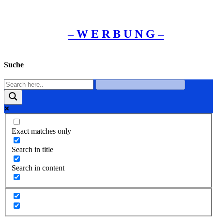
– W Ε R Β U Ν G –
Suche
Exact matches only
Search in title
Search in content