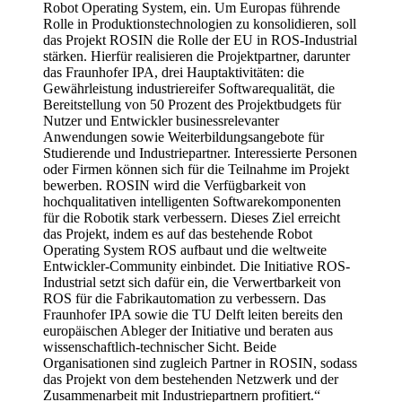
Robot Operating System, ein. Um Europas führende
Rolle in Produktionstechnologien zu konsolidieren, soll
das Projekt ROSIN die Rolle der EU in ROS-Industrial
stärken. Hierfür realisieren die Projektpartner, darunter
das Fraunhofer IPA, drei Hauptaktivitäten: die
Gewährleistung industriereifer Softwarequalität, die
Bereitstellung von 50 Prozent des Projektbudgets für
Nutzer und Entwickler businessrelevanter
Anwendungen sowie Weiterbildungsangebote für
Studierende und Industriepartner. Interessierte Personen
oder Firmen können sich für die Teilnahme im Projekt
bewerben. ROSIN wird die Verfügbarkeit von
hochqualitativen intelligenten Softwarekomponenten
für die Robotik stark verbessern. Dieses Ziel erreicht
das Projekt, indem es auf das bestehende Robot
Operating System ROS aufbaut und die weltweite
Entwickler-Community einbindet. Die Initiative ROS-
Industrial setzt sich dafür ein, die Verwertbarkeit von
ROS für die Fabrikautomation zu verbessern. Das
Fraunhofer IPA sowie die TU Delft leiten bereits den
europäischen Ableger der Initiative und beraten aus
wissenschaftlich-technischer Sicht. Beide
Organisationen sind zugleich Partner in ROSIN, sodass
das Projekt von dem bestehenden Netzwerk und der
Zusammenarbeit mit Industriepartnern profitiert.“