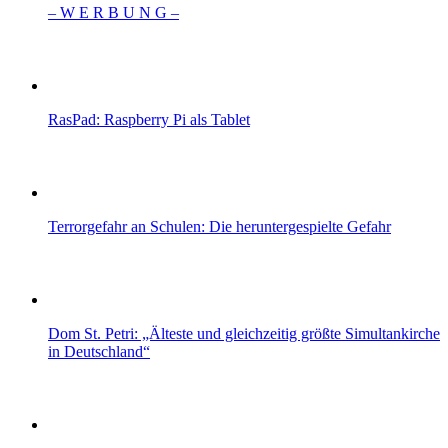
– W Ε R Β U Ν G –
RasPad: Raspberry Pi als Tablet
Terrorgefahr an Schulen: Die heruntergespielte Gefahr
Dom St. Petri: „Älteste und gleichzeitig größte Simultankirche
in Deutschland“