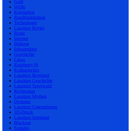
Geld
Wölfe
Korruption
Rundfunkbeitrag
Technologie
Lausitzer Revier
Rente
Internet
Bildung
Infrastruktur
Geschichte
Linux
Raspberry Pi
Kulinarisches
Lausitzer Bergland
Lausitzer Geschichte
Lausitzer Spreewald
Rechtsstaat
Lausitzer Mythen
Drohnen
Lausitzer Unternehmen
3D-Druck
Lausitzer Seenland
Blackout
Soziales