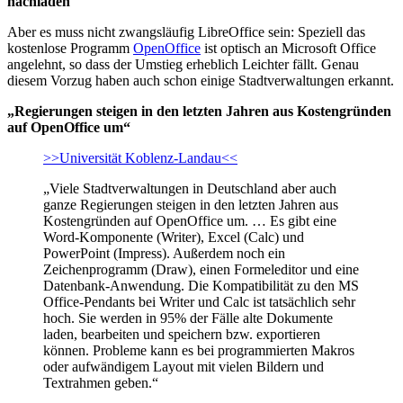
nachladen
Aber es muss nicht zwangsläufig LibreOffice sein: Speziell das
kostenlose Programm
OpenOffice
ist optisch an Microsoft Office
angelehnt, so dass der Umstieg erheblich Leichter fällt. Genau
diesem Vorzug haben auch schon einige Stadtverwaltungen erkannt.
„Regierungen steigen in den letzten Jahren aus Kostengründen
auf OpenOffice um“
>>Universität Koblenz-Landau<<
„Viele Stadtverwaltungen in Deutschland aber auch
ganze Regierungen steigen in den letzten Jahren aus
Kostengründen auf OpenOffice um. … Es gibt eine
Word-Komponente (Writer), Excel (Calc) und
PowerPoint (Impress). Außerdem noch ein
Zeichenprogramm (Draw), einen Formeleditor und eine
Datenbank-Anwendung. Die Kompatibilität zu den MS
Office-Pendants bei Writer und Calc ist tatsächlich sehr
hoch. Sie werden in 95% der Fälle alte Dokumente
laden, bearbeiten und speichern bzw. exportieren
können. Probleme kann es bei programmierten Makros
oder aufwändigem Layout mit vielen Bildern und
Textrahmen geben.“