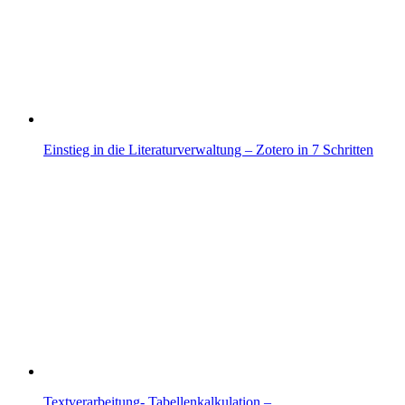
Einstieg in die Literaturverwaltung – Zotero in 7 Schritten
Textverarbeitung- Tabellenkalkulation –…