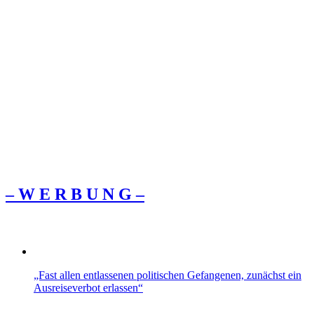
– W Ε R Β U Ν G –
„Fast allen entlassenen politischen Gefangenen, zunächst ein
Ausreiseverbot erlassen“