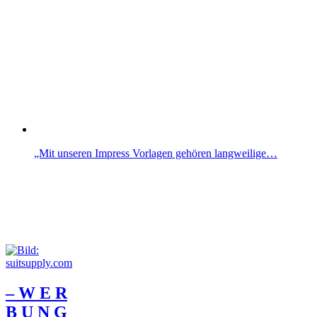
„Mit unseren Impress Vorlagen gehören langweilige…
– W Ε R
Β U Ν G