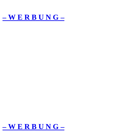
– W Ε R Β U Ν G –
– W Ε R Β U Ν G –