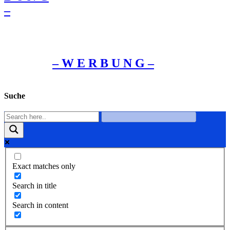
–
– W Ε R Β U Ν G –
Suche
Exact matches only
Search in title
Search in content