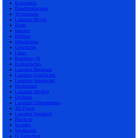
Korruption
Rundfunkbeitrag
Technologie
Lausitzer Revier
Rente
Internet
Bildung
Infrastruktur
Geschichte
Linux
Raspberry Pi
Kulinarisches
Lausitzer Bergland
Lausitzer Geschichte
Lausitzer Spreewald
Rechtsstaat
Lausitzer Mythen
Drohnen
Lausitzer Unternehmen
3D-Druck
Lausitzer Seenland
Blackout
Soziales
Westlausitz
IT-Sicherheit