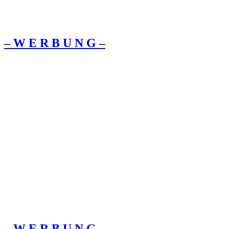
– W Ε R Β U Ν G –
– W Ε R Β U Ν G –