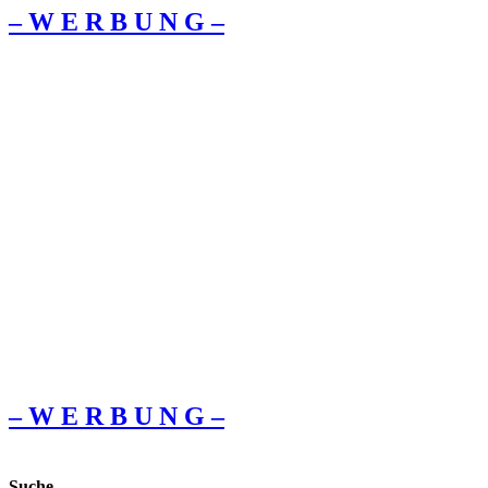
– W Ε R Β U Ν G –
– W Ε R Β U Ν G –
Suche