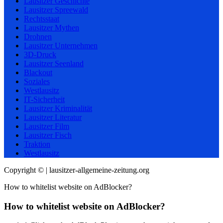
Lausitzer Geschichte
Lausitzer Spreewald
Rechtsstaat
Lausitzer Mythen
Drohnen
Lausitzer Unternehmen
3D-Druck
Lausitzer Seenland
Blackout
Soziales
Westlausitz
IT-Sicherheit
Lausitzer Kriminalität
Lausitzer Literatur
Lausitzer Film
Lausitzer Fisch
Traktion
Westlausitz
Copyright © | lausitzer-allgemeine-zeitung.org
How to whitelist website on AdBlocker?
How to whitelist website on AdBlocker?