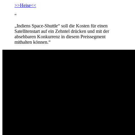
>>Heise<<
“
„Indiens Space-Shuttle“ soll die Kosten für einen
Satellitenstart auf ein Zehntel drücken und mit der
absehbaren Konkurrenz in diesem Preissegment
mithalten können.“