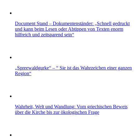
Document Stand – Dokumentenständer: „Schnell gedruckt
und kann beim Lesen oder Abtippen von Texten enorm
hilfreich und zeitsparend sein“
„Spreewaldgurke“ – “ Sie ist das Wahrzeichen einer ganzen
Region“
Wahrheit, Welt und Wandlung: Vom griechischen Beweis
über die Kirche bis zur ökologischen Frage