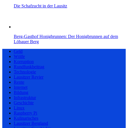
Die Schafzucht in der Lausitz
Berg-Gasthof Honigbrunnen: Der Honigbrunnen auf dem
Löbauer Berg
Geld
Wölfe
Korruption
Rundfunkbeitrag
Technologie
Lausitzer Revier
Rente
Internet
Bildung
Infrastruktur
Geschichte
Linux
Raspberry Pi
Kulinarisches
Lausitzer Bergland