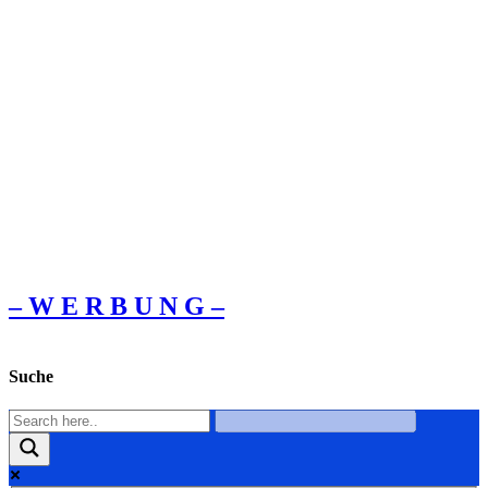
– W Ε R Β U Ν G –
Suche