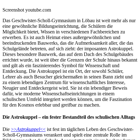
Screenshot youtube.com
Das Geschwister-Scholl-Gymnasium in Löbau ist weit mehr als nur
eine gewöhnliche Bildungseinrichtung, die Schülern die
Möglichkeit bietet, Wissen in verschiedenen Fachbereichen zu
erwerben. Es ist auch Heimat eines außergewöhnlichen und
beeindruckenden Bauwerks, das die Aufmerksamkeit aller, die das
Schulgelände betreten, auf sich zieht: der imposanten Astrokuppel.
Dieses besondere Bauwerk, das auf dem Dach des Schulgebäudes
errichtet wurde, ist weit über die Grenzen der Schule hinaus bekannt
und gilt als ein faszinierendes Symbol für Wissenschaft und
Entdeckung. Die Astrokuppel ist ein Ort, der sowohl Schüler,
Lehrer als auch Besucher gleichermaßen in seinen Bann zieht und
zu einem lebendigen Zentrum für wissenschaftliches Interesse,
Neugier und Entdeckergeist wird. Sie ist ein lebendiger Beweis
dafür, wie moderne Wissenschaftseinrichtungen in einem
schulischen Umfeld integriert werden können, um die Faszination
für den Kosmos erlebbar und greifbar zu machen.
Die Astrokuppel – ein fester Bestandteil des schulischen Alltags
Die
>>
Astrokuppel
<<
ist fest im täglichen Leben des Geschwister-
Scholl-Gymnasiums verankert und spielt eine zentrale Rolle im