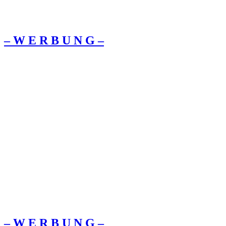
– W Ε R Β U Ν G –
– W Ε R Β U Ν G –