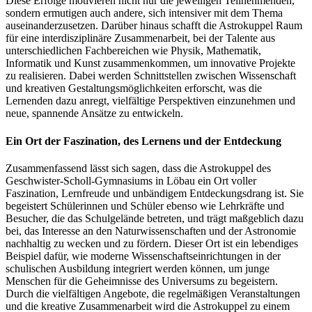
Diese Erfolge motivieren nicht nur die jeweiligen Teilnehmenden,
sondern ermutigen auch andere, sich intensiver mit dem Thema
auseinanderzusetzen. Darüber hinaus schafft die Astrokuppel Raum
für eine interdisziplinäre Zusammenarbeit, bei der Talente aus
unterschiedlichen Fachbereichen wie Physik, Mathematik,
Informatik und Kunst zusammenkommen, um innovative Projekte
zu realisieren. Dabei werden Schnittstellen zwischen Wissenschaft
und kreativen Gestaltungsmöglichkeiten erforscht, was die
Lernenden dazu anregt, vielfältige Perspektiven einzunehmen und
neue, spannende Ansätze zu entwickeln.
Ein Ort der Faszination, des Lernens und der Entdeckung
Zusammenfassend lässt sich sagen, dass die Astrokuppel des
Geschwister-Scholl-Gymnasiums in Löbau ein Ort voller
Faszination, Lernfreude und unbändigem Entdeckungsdrang ist. Sie
begeistert Schülerinnen und Schüler ebenso wie Lehrkräfte und
Besucher, die das Schulgelände betreten, und trägt maßgeblich dazu
bei, das Interesse an den Naturwissenschaften und der Astronomie
nachhaltig zu wecken und zu fördern. Dieser Ort ist ein lebendiges
Beispiel dafür, wie moderne Wissenschaftseinrichtungen in der
schulischen Ausbildung integriert werden können, um junge
Menschen für die Geheimnisse des Universums zu begeistern.
Durch die vielfältigen Angebote, die regelmäßigen Veranstaltungen
und die kreative Zusammenarbeit wird die Astrokuppel zu einem