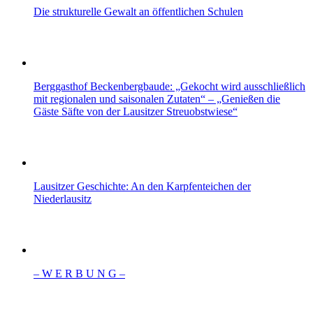
Die strukturelle Gewalt an öffentlichen Schulen
Berggasthof Beckenbergbaude: „Gekocht wird ausschließlich
mit regionalen und saisonalen Zutaten“ – „Genießen die
Gäste Säfte von der Lausitzer Streuobstwiese“
Lausitzer Geschichte: An den Karpfenteichen der
Niederlausitz
– W Ε R Β U Ν G –