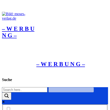
– W Ε R Β U
Ν G –
– W Ε R Β U Ν G –
Suche