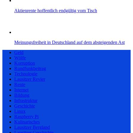
Aktienrente hoffentlich endgültig vom Tisch
Meinungsfreiheit in Deutschland auf dem absteigenden Ast
Geld
Wölfe
Korruption
Rundfunkbeitrag
Technologie
Lausitzer Revier
Rente
Internet
Bildung
Infrastruktur
Geschichte
Linux
Raspberry Pi
Kulinarisches
Lausitzer Bergland
Lausitzer Geschichte