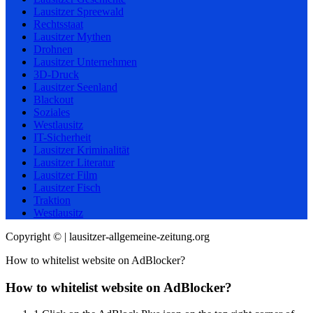
Lausitzer Spreewald
Rechtsstaat
Lausitzer Mythen
Drohnen
Lausitzer Unternehmen
3D-Druck
Lausitzer Seenland
Blackout
Soziales
Westlausitz
IT-Sicherheit
Lausitzer Kriminalität
Lausitzer Literatur
Lausitzer Film
Lausitzer Fisch
Traktion
Westlausitz
Copyright © | lausitzer-allgemeine-zeitung.org
How to whitelist website on AdBlocker?
How to whitelist website on AdBlocker?