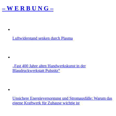
– W Ε R Β U Ν G –
Luftwiderstand senken durch Plasma
„Fast 400 Jahre alten Handwerkskunst in der
Blaudruckwerkstatt Pulsnitz“
Unsichere Energieversorgung und Stromausfälle: Warum das
eigene Kraftwerk für Zuhause wichtig ist