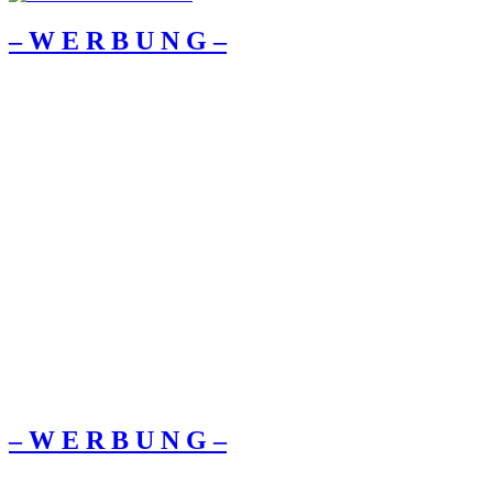
– W Ε R Β U Ν G –
– W Ε R Β U Ν G –