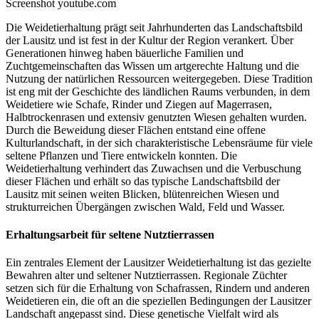
Screenshot youtube.com
Die Weidetierhaltung prägt seit Jahrhunderten das Landschaftsbild
der Lausitz und ist fest in der Kultur der Region verankert. Über
Generationen hinweg haben bäuerliche Familien und
Zuchtgemeinschaften das Wissen um artgerechte Haltung und die
Nutzung der natürlichen Ressourcen weitergegeben. Diese Tradition
ist eng mit der Geschichte des ländlichen Raums verbunden, in dem
Weidetiere wie Schafe, Rinder und Ziegen auf Magerrasen,
Halbtrockenrasen und extensiv genutzten Wiesen gehalten wurden.
Durch die Beweidung dieser Flächen entstand eine offene
Kulturlandschaft, in der sich charakteristische Lebensräume für viele
seltene Pflanzen und Tiere entwickeln konnten. Die
Weidetierhaltung verhindert das Zuwachsen und die Verbuschung
dieser Flächen und erhält so das typische Landschaftsbild der
Lausitz mit seinen weiten Blicken, blütenreichen Wiesen und
strukturreichen Übergängen zwischen Wald, Feld und Wasser.
Erhaltungsarbeit für seltene Nutztierrassen
Ein zentrales Element der Lausitzer Weidetierhaltung ist das gezielte
Bewahren alter und seltener Nutztierrassen. Regionale Züchter
setzen sich für die Erhaltung von Schafrassen, Rindern und anderen
Weidetieren ein, die oft an die speziellen Bedingungen der Lausitzer
Landschaft angepasst sind. Diese genetische Vielfalt wird als