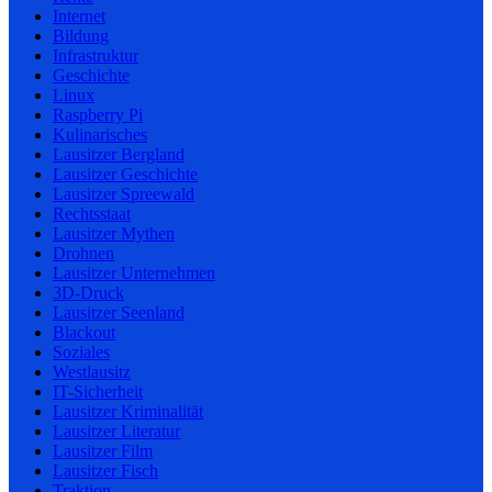
Internet
Bildung
Infrastruktur
Geschichte
Linux
Raspberry Pi
Kulinarisches
Lausitzer Bergland
Lausitzer Geschichte
Lausitzer Spreewald
Rechtsstaat
Lausitzer Mythen
Drohnen
Lausitzer Unternehmen
3D-Druck
Lausitzer Seenland
Blackout
Soziales
Westlausitz
IT-Sicherheit
Lausitzer Kriminalität
Lausitzer Literatur
Lausitzer Film
Lausitzer Fisch
Traktion