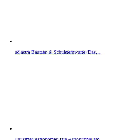
ad astra Bautzen & Schulsternwarte: Das…
Lausitzer Astronomie: Die Astrokuppel am…