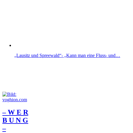
„Lausitz und Spreewald“- „Kann man eine Fluss- und…
– W Ε R
Β U Ν G
–