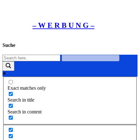
– W Ε R Β U Ν G –
Suche
Exact matches only
Search in title
Search in content