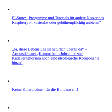
PI-Store: „Programme und Tutorials für andere Nutzer des
Raspberry Pi kostenlos oder gebührenpflichtig anbieten“
„Ja, diese Lebenslüge ist natürlich überall da“ –
Armutsdebatte: „Kommt beim Jobcenter zum
Kadavergehorsam noch eine ideologische Komponente
hinzu“
Keine Killerdrohnen für die Bundeswehr!