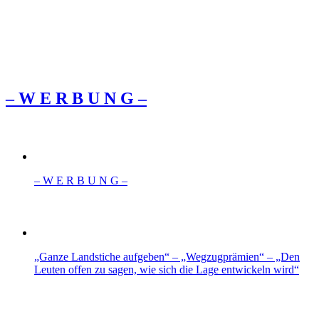
– W Ε R Β U Ν G –
– W Ε R Β U Ν G –
„Ganze Landstiche aufgeben“ – „Wegzugprämien“ – „Den
Leuten offen zu sagen, wie sich die Lage entwickeln wird“