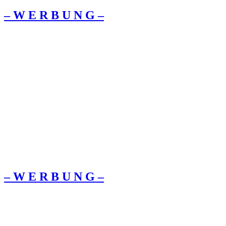
– W Ε R Β U Ν G –
– W Ε R Β U Ν G –