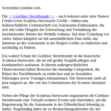
Screenshot youtube.com
Die
>>Görlitzer Sternfreunde<<
–
auch bekannt unter dem Namen
Förderverein Scultetus-Sternwarte Görlitz
– bilden eine
leidenschaftliche Gemeinschaft von Astronomie-Enthusiasten, die
sich mit voller Hingabe der Erforschung und Vermittlung der
faszinierenden Weiten des Weltalls widmen. Seit ihrer Gründung vor
vielen Jahren kämpfen sie mit unermüdlichem Elan dafür, das
Interesse an der Astronomie in der Region Görlitz zu entfachen und
nachhaltig zu fördern.
Ein wahrer Schatz der Görlitzer Sternfreunde ist die historische
Scultetus-Sternwarte, die sie mit großer Sorgfalt pflegen und
kontinuierlich ausbauen. In diesem außergewöhnlichen
Observatorium haben Besucher die einmalige Gelegenheit, die
Rätsel des Nachthimmels zu entdecken und an fesselnden
Führungen sowie Vorträgen teilzunehmen. Die Sternwarte zieht all
jene magisch an, die von den Geheimnissen des Kosmos fasziniert
sind.
Neben der Pflege der Scultetus-Sternwarte organisieren die Görlitzer
Sternfreunde eine Vielzahl weiterer Events und Aktivitäten, um die
Begeisterung für die Astronomie in der Öffentlichkeit lebendig zu
halten. Regelmäßig laden sie zu Beobachtungsabenden ein, bei