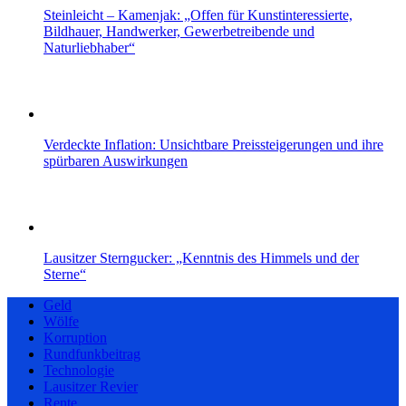
Steinleicht – Kamenjak: „Offen für Kunstinteressierte,
Bildhauer, Handwerker, Gewerbetreibende und
Naturliebhaber“
Verdeckte Inflation: Unsichtbare Preissteigerungen und ihre
spürbaren Auswirkungen
Lausitzer Sterngucker: „Kenntnis des Himmels und der
Sterne“
Geld
Wölfe
Korruption
Rundfunkbeitrag
Technologie
Lausitzer Revier
Rente