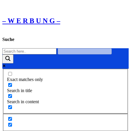
– W Ε R Β U Ν G –
Suche
Exact matches only
Search in title
Search in content