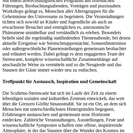
Mit einem abwechslungsreichen Programm aus öffentlichen
Führungen, Beobachtungsabenden, Vorträgen und praxisnahen
Workshops gelingt es, Menschen aller Altersgruppen für die
Geheimnisse des Universums zu begeistern. Die Veranstaltungen
richten sich sowohl an Kinder und Jugendliche als auch an
erwachsene Besucher und ermöglichen es, astronomische
Phänomene unmittelbar und verständlich zu erleben. Besonders
beliebt sind die regelmäßig stattfindenden Themenabende, bei denen
aktuelle Ereignisse wie Sternschnuppennächte, Sonnenfinsternisse
oder außergewöhnliche Planetenstellungen gemeinsam beobachtet
und erläutert werden. Dabei gelingt es dem engagierten Team der
Sternwarte, komplexe wissenschaftliche Zusammenhänge auf
anschauliche Weise zu vermitteln und so die Neugierde und das
Staunen der Gäste immer wieder neu zu entfachen.
Treffpunkt für Austausch, Inspiration und Gemeinschaft
Die Scultetus-Sternwarte hat sich im Laufe der Zeit zu einem
lebendigen sozialen und kulturellen Zentrum entwickelt, das weit
über die Grenzen Görlitz hinausstrahlt. Sie ist ein Ort, an dem sich
Menschen mit unterschiedlichsten Hintergründen begegnen,
Erfahrungen austauschen und gemeinsam neue Horizonte
entdecken. Zahlreiche Veranstaltungen, Ausstellungen, Feste und
wissenschaftliche Symposien schaffen eine offene, inspirierende
Atmosphäre, in der das Staunen über die Wunder des Kosmos im