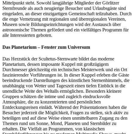
Mittelpunkt steht. Sowohl langjährige Mitglieder der Görlitzer
Sternfreunde als auch neugierige Besucher und Urlaubsgäste sind
eingeladen, an dieser einzigartigen Gemeinschaft teilzuhaben. Durch
die enge Vernetzung mit regionalen und überregionalen Vereinen,
Museen sowie Bildungseinrichtungen wird der Austausch über
astronomische Themen gefördert und ein vielfältiges Programm für
alle Interessierten geboten.
Das Planetarium – Fenster zum Universum
Das Herzstück der Scultetus-Sternwarte bildet das moderne
Planetarium, dessen imposante Kuppel mit großzügigem
Durchmesser gleichzeitig ein technisches Meisterwerk und ein Ort
faszinierender Vorführungen ist. In dieser Kuppel erleben die Gäste
beeindruckende Darstellungen des künstlichen Sternenhimmels, die
unabhängig von Wetter und Tageszeit einen tiefen Einblick in die
unendliche Weite des Weltalls ermöglichen. Besonders kleinere
Gruppen schätzen die intime und zugleich eindrucksvolle
Atmosphäre, die zu konzentrierten und persönlichen
Entdeckungsreisen einlädt. Während der Präsentationen haben die
Besucher jederzeit die Möglichkeit, Fragen zu stellen, sich aktiv zu
beteiligen und auf diese Weise einen unmittelbaren Zugang zu den
Themen rund um Sonne, Mond, Planeten und Sternbilder zu
erhalten. Die Vielfalt an Programmen, von klassischen