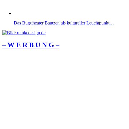
Das Burgtheater Bautzen als kultureller Leuchtpunkt…
– W Ε R Β U Ν G –