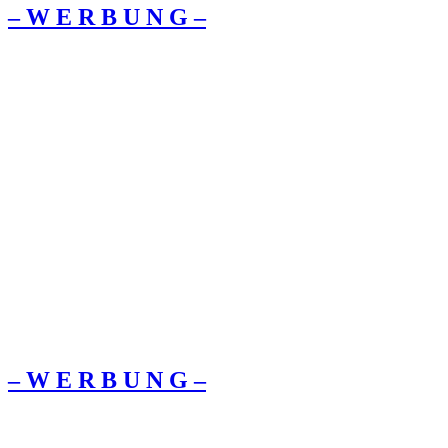
– W Ε R Β U Ν G –
– W Ε R Β U Ν G –