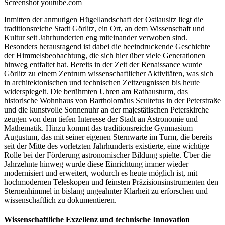
Screenshot youtube.com
Inmitten der anmutigen Hügellandschaft der Ostlausitz liegt die
traditionsreiche Stadt Görlitz, ein Ort, an dem Wissenschaft und
Kultur seit Jahrhunderten eng miteinander verwoben sind.
Besonders herausragend ist dabei die beeindruckende Geschichte
der Himmelsbeobachtung, die sich hier über viele Generationen
hinweg entfaltet hat. Bereits in der Zeit der Renaissance wurde
Görlitz zu einem Zentrum wissenschaftlicher Aktivitäten, was sich
in architektonischen und technischen Zeitzeugnissen bis heute
widerspiegelt. Die berühmten Uhren am Rathausturm, das
historische Wohnhaus von Bartholomäus Scultetus in der Peterstraße
und die kunstvolle Sonnenuhr an der majestätischen Peterskirche
zeugen von dem tiefen Interesse der Stadt an Astronomie und
Mathematik. Hinzu kommt das traditionsreiche Gymnasium
Augustum, das mit seiner eigenen Sternwarte im Turm, die bereits
seit der Mitte des vorletzten Jahrhunderts existierte, eine wichtige
Rolle bei der Förderung astronomischer Bildung spielte. Über die
Jahrzehnte hinweg wurde diese Einrichtung immer wieder
modernisiert und erweitert, wodurch es heute möglich ist, mit
hochmodernen Teleskopen und feinsten Präzisionsinstrumenten den
Sternenhimmel in bislang ungeahnter Klarheit zu erforschen und
wissenschaftlich zu dokumentieren.
Wissenschaftliche Exzellenz und technische Innovation