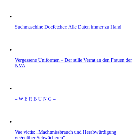
Suchmaschine Docfetcher: Alle Daten immer zu Hand
Vergessene Uniformen – Der stille Verrat an den Frauen der
NVA
– W Ε R Β U Ν G –
Vae victis: „Machtmissbrauch und Herabwürdigung
gegenüber Schwächeren“