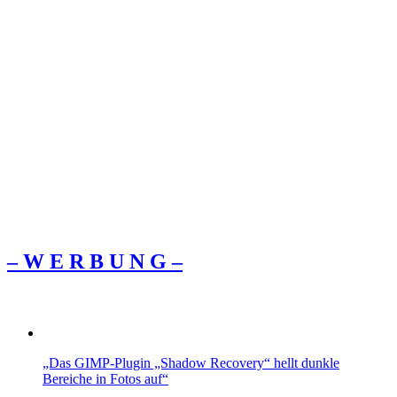
– W Ε R Β U Ν G –
„Das GIMP-Plugin „Shadow Recovery“ hellt dunkle
Bereiche in Fotos auf“