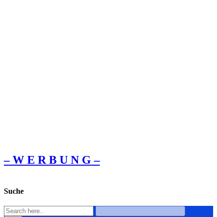
– W Ε R Β U Ν G –
Suche