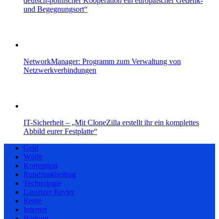
deutsch-polnischer Kooperation ein europäischer Gedenk-
und Begegnungsort“
NetworkManager: Programm zum Verwaltung von
Netzwerkverbindungen
IT-Sicherheit – „Mit CloneZilla erstellt ihr ein komplettes
Abbild eurer Festplatte“
Geld
Wölfe
Korruption
Rundfunkbeitrag
Technologie
Lausitzer Revier
Rente
Internet
Bildung