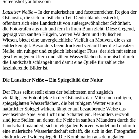
Screenshot youtube.com
Lausitzer Neiße
– In der malerischen und facettenreichen Region der
Ostlausitz, die sich im östlichen Teil Deutschlands erstreckt,
offenbart sich eine Landschaft von außergewöhnlicher Schönheit,
die Fotografen aus nah und fern in ihren Bann zieht. Diese Gegend,
geprägt von sanften Hügeln, weiten Wäldern und idyllischen
Wiesen, bietet eine unvergleichliche Vielfalt an Motiven, die es zu
entdecken gilt. Besonders beeindruckend verläuft hier die Lausitzer
Neiße, ein ruhiger und zugleich lebendiger Fluss, der sich mit seinen
geschwungenen Ufern und stillen Wasserflächen harmonisch durch
die Landschaft schlängelt und damit eine Quelle für zahlreiche
faszinierende Bilder ist.
Die Lausitzer Neiße – Ein Spiegelbild der Natur
Der Fluss selbst stellt eines der beliebtesten und zugleich
vielfältigsten Fotoobjekte in der Ostlausitz dar. Mit seinen ruhigen,
spiegelglatten Wasserflächen, die bei ruhigem Wetter wie ein
natürlicher Spiegel wirken, fängt er auf bezaubernde Weise das
wechselnde Spiel von Licht und Schatten ein. Besonders reizvoll
sind jene Stellen, an denen die Neiße in sanften Mäandern durch die
Landschaft mäandert, sich in eleganten Kurven windet und dadurch
eine malerische Wasserlandschaft schafft, die sich in den Fotografien
eindrucksvoll widerspiegelt. Die Kombination aus dem glatten