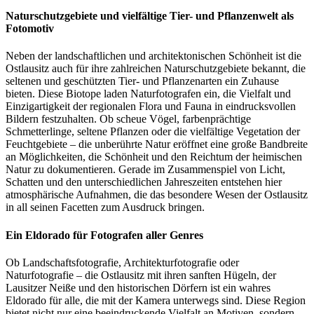
Naturschutzgebiete und vielfältige Tier- und Pflanzenwelt als
Fotomotiv
Neben der landschaftlichen und architektonischen Schönheit ist die
Ostlausitz auch für ihre zahlreichen Naturschutzgebiete bekannt, die
seltenen und geschützten Tier- und Pflanzenarten ein Zuhause
bieten. Diese Biotope laden Naturfotografen ein, die Vielfalt und
Einzigartigkeit der regionalen Flora und Fauna in eindrucksvollen
Bildern festzuhalten. Ob scheue Vögel, farbenprächtige
Schmetterlinge, seltene Pflanzen oder die vielfältige Vegetation der
Feuchtgebiete – die unberührte Natur eröffnet eine große Bandbreite
an Möglichkeiten, die Schönheit und den Reichtum der heimischen
Natur zu dokumentieren. Gerade im Zusammenspiel von Licht,
Schatten und den unterschiedlichen Jahreszeiten entstehen hier
atmosphärische Aufnahmen, die das besondere Wesen der Ostlausitz
in all seinen Facetten zum Ausdruck bringen.
Ein Eldorado für Fotografen aller Genres
Ob Landschaftsfotografie, Architekturfotografie oder
Naturfotografie – die Ostlausitz mit ihren sanften Hügeln, der
Lausitzer Neiße und den historischen Dörfern ist ein wahres
Eldorado für alle, die mit der Kamera unterwegs sind. Diese Region
bietet nicht nur eine beeindruckende Vielfalt an Motiven, sondern