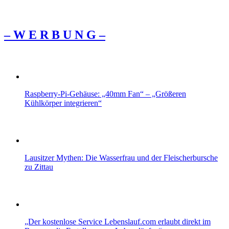
– W Ε R Β U Ν G –
Raspberry-Pi-Gehäuse: „40mm Fan“ – „Größeren
Kühlkörper integrieren“
Lausitzer Mythen: Die Wasserfrau und der Fleischerbursche
zu Zittau
„Der kostenlose Service Lebenslauf.com erlaubt direkt im