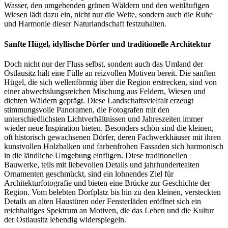
Wasser, den umgebenden grünen Wäldern und den weitläufigen
Wiesen lädt dazu ein, nicht nur die Weite, sondern auch die Ruhe
und Harmonie dieser Naturlandschaft festzuhalten.
Sanfte Hügel, idyllische Dörfer und traditionelle Architektur
Doch nicht nur der Fluss selbst, sondern auch das Umland der
Ostlausitz hält eine Fülle an reizvollen Motiven bereit. Die sanften
Hügel, die sich wellenförmig über die Region erstrecken, sind von
einer abwechslungsreichen Mischung aus Feldern, Wiesen und
dichten Wäldern geprägt. Diese Landschaftsvielfalt erzeugt
stimmungsvolle Panoramen, die Fotografen mit den
unterschiedlichsten Lichtverhältnissen und Jahreszeiten immer
wieder neue Inspiration bieten. Besonders schön sind die kleinen,
oft historisch gewachsenen Dörfer, deren Fachwerkhäuser mit ihren
kunstvollen Holzbalken und farbenfrohen Fassaden sich harmonisch
in die ländliche Umgebung einfügen. Diese traditionellen
Bauwerke, teils mit liebevollen Details und jahrhundertealten
Ornamenten geschmückt, sind ein lohnendes Ziel für
Architekturfotografie und bieten eine Brücke zur Geschichte der
Region. Vom belebten Dorfplatz bis hin zu den kleinen, versteckten
Details an alten Haustüren oder Fensterläden eröffnet sich ein
reichhaltiges Spektrum an Motiven, die das Leben und die Kultur
der Ostlausitz lebendig widerspiegeln.