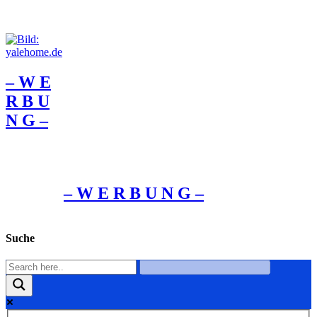
– W Ε
R Β U
Ν G –
– W Ε R Β U Ν G –
Suche