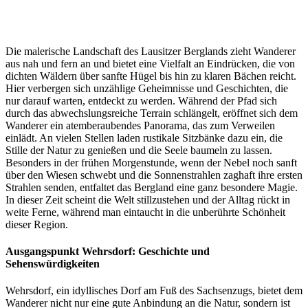
Die malerische Landschaft des Lausitzer Berglands zieht Wanderer
aus nah und fern an und bietet eine Vielfalt an Eindrücken, die von
dichten Wäldern über sanfte Hügel bis hin zu klaren Bächen reicht.
Hier verbergen sich unzählige Geheimnisse und Geschichten, die
nur darauf warten, entdeckt zu werden. Während der Pfad sich
durch das abwechslungsreiche Terrain schlängelt, eröffnet sich dem
Wanderer ein atemberaubendes Panorama, das zum Verweilen
einlädt. An vielen Stellen laden rustikale Sitzbänke dazu ein, die
Stille der Natur zu genießen und die Seele baumeln zu lassen.
Besonders in der frühen Morgenstunde, wenn der Nebel noch sanft
über den Wiesen schwebt und die Sonnenstrahlen zaghaft ihre ersten
Strahlen senden, entfaltet das Bergland eine ganz besondere Magie.
In dieser Zeit scheint die Welt stillzustehen und der Alltag rückt in
weite Ferne, während man eintaucht in die unberührte Schönheit
dieser Region.
Ausgangspunkt Wehrsdorf: Geschichte und
Sehenswürdigkeiten
Wehrsdorf, ein idyllisches Dorf am Fuß des Sachsenzugs, bietet dem
Wanderer nicht nur eine gute Anbindung an die Natur, sondern ist