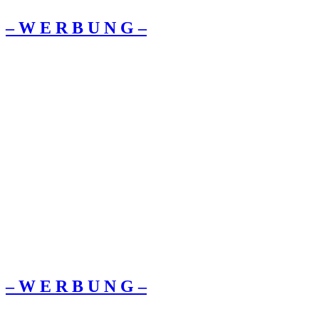
– W Ε R Β U Ν G –
– W Ε R Β U Ν G –