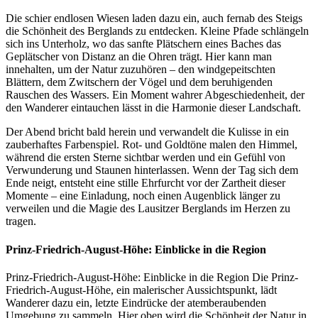
Die schier endlosen Wiesen laden dazu ein, auch fernab des Steigs
die Schönheit des Berglands zu entdecken. Kleine Pfade schlängeln
sich ins Unterholz, wo das sanfte Plätschern eines Baches das
Geplätscher von Distanz an die Ohren trägt. Hier kann man
innehalten, um der Natur zuzuhören – den windgepeitschten
Blättern, dem Zwitschern der Vögel und dem beruhigenden
Rauschen des Wassers. Ein Moment wahrer Abgeschiedenheit, der
den Wanderer eintauchen lässt in die Harmonie dieser Landschaft.
Der Abend bricht bald herein und verwandelt die Kulisse in ein
zauberhaftes Farbenspiel. Rot- und Goldtöne malen den Himmel,
während die ersten Sterne sichtbar werden und ein Gefühl von
Verwunderung und Staunen hinterlassen. Wenn der Tag sich dem
Ende neigt, entsteht eine stille Ehrfurcht vor der Zartheit dieser
Momente – eine Einladung, noch einen Augenblick länger zu
verweilen und die Magie des Lausitzer Berglands im Herzen zu
tragen.
Prinz-Friedrich-August-Höhe: Einblicke in die Region
Prinz-Friedrich-August-Höhe: Einblicke in die Region Die Prinz-
Friedrich-August-Höhe, ein malerischer Aussichtspunkt, lädt
Wanderer dazu ein, letzte Eindrücke der atemberaubenden
Umgebung zu sammeln. Hier oben wird die Schönheit der Natur in