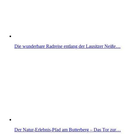
Die wunderbare Radreise entlang der Lausitzer Neiße…
Der Natur-Erlebnis-Pfad am Butterberg – Das Tor zur…