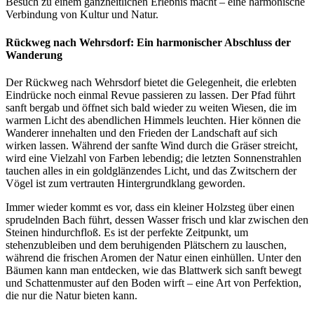
Besuch zu einem ganzheitlichen Erlebnis macht – eine harmonische
Verbindung von Kultur und Natur.
Rückweg nach Wehrsdorf: Ein harmonischer Abschluss der
Wanderung
Der Rückweg nach Wehrsdorf bietet die Gelegenheit, die erlebten
Eindrücke noch einmal Revue passieren zu lassen. Der Pfad führt
sanft bergab und öffnet sich bald wieder zu weiten Wiesen, die im
warmen Licht des abendlichen Himmels leuchten. Hier können die
Wanderer innehalten und den Frieden der Landschaft auf sich
wirken lassen. Während der sanfte Wind durch die Gräser streicht,
wird eine Vielzahl von Farben lebendig; die letzten Sonnenstrahlen
tauchen alles in ein goldglänzendes Licht, und das Zwitschern der
Vögel ist zum vertrauten Hintergrundklang geworden.
Immer wieder kommt es vor, dass ein kleiner Holzsteg über einen
sprudelnden Bach führt, dessen Wasser frisch und klar zwischen den
Steinen hindurchfloß. Es ist der perfekte Zeitpunkt, um
stehenzubleiben und dem beruhigenden Plätschern zu lauschen,
während die frischen Aromen der Natur einen einhüllen. Unter den
Bäumen kann man entdecken, wie das Blattwerk sich sanft bewegt
und Schattenmuster auf den Boden wirft – eine Art von Perfektion,
die nur die Natur bieten kann.