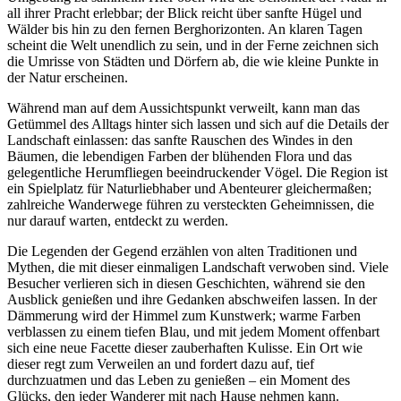
all ihrer Pracht erlebbar; der Blick reicht über sanfte Hügel und
Wälder bis hin zu den fernen Berghorizonten. An klaren Tagen
scheint die Welt unendlich zu sein, und in der Ferne zeichnen sich
die Umrisse von Städten und Dörfern ab, die wie kleine Punkte in
der Natur erscheinen.
Während man auf dem Aussichtspunkt verweilt, kann man das
Getümmel des Alltags hinter sich lassen und sich auf die Details der
Landschaft einlassen: das sanfte Rauschen des Windes in den
Bäumen, die lebendigen Farben der blühenden Flora und das
gelegentliche Herumfliegen beeindruckender Vögel. Die Region ist
ein Spielplatz für Naturliebhaber und Abenteurer gleichermaßen;
zahlreiche Wanderwege führen zu versteckten Geheimnissen, die
nur darauf warten, entdeckt zu werden.
Die Legenden der Gegend erzählen von alten Traditionen und
Mythen, die mit dieser einmaligen Landschaft verwoben sind. Viele
Besucher verlieren sich in diesen Geschichten, während sie den
Ausblick genießen und ihre Gedanken abschweifen lassen. In der
Dämmerung wird der Himmel zum Kunstwerk; warme Farben
verblassen zu einem tiefen Blau, und mit jedem Moment offenbart
sich eine neue Facette dieser zauberhaften Kulisse. Ein Ort wie
dieser regt zum Verweilen an und fordert dazu auf, tief
durchzuatmen und das Leben zu genießen – ein Moment des
Glücks, den jeder Wanderer mit nach Hause nehmen kann.