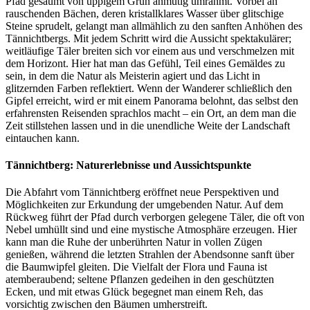
Pfad gesäumt von üppigem Grün anmutig umrahmt. Vorbei an
rauschenden Bächen, deren kristallklares Wasser über glitschige
Steine sprudelt, gelangt man allmählich zu den sanften Anhöhen des
Tännichtbergs. Mit jedem Schritt wird die Aussicht spektakulärer;
weitläufige Täler breiten sich vor einem aus und verschmelzen mit
dem Horizont. Hier hat man das Gefühl, Teil eines Gemäldes zu
sein, in dem die Natur als Meisterin agiert und das Licht in
glitzernden Farben reflektiert. Wenn der Wanderer schließlich den
Gipfel erreicht, wird er mit einem Panorama belohnt, das selbst den
erfahrensten Reisenden sprachlos macht – ein Ort, an dem man die
Zeit stillstehen lassen und in die unendliche Weite der Landschaft
eintauchen kann.
Tännichtberg: Naturerlebnisse und Aussichtspunkte
Die Abfahrt vom Tännichtberg eröffnet neue Perspektiven und
Möglichkeiten zur Erkundung der umgebenden Natur. Auf dem
Rückweg führt der Pfad durch verborgen gelegene Täler, die oft von
Nebel umhüllt sind und eine mystische Atmosphäre erzeugen. Hier
kann man die Ruhe der unberührten Natur in vollen Zügen
genießen, während die letzten Strahlen der Abendsonne sanft über
die Baumwipfel gleiten. Die Vielfalt der Flora und Fauna ist
atemberaubend; seltene Pflanzen gedeihen in den geschützten
Ecken, und mit etwas Glück begegnet man einem Reh, das
vorsichtig zwischen den Bäumen umherstreift.