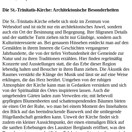
Die St.-Trinitatis-Kirche: Architektonische Besonderheiten
Die St.-Trinitatis-Kirche erhebt sich stolz im Zentrum von
Wehrsdorf und ist nicht nur ein architektonisches Juwel, sondern
auch ein Ort der Besinnung und Begegnung. Ihre filigranen Details
und der stattliche Turm ziehen nicht nur Gläubige, sondern auch
Kulturinteressierte an. Bei genauem Hinsehen entdeckt man auf den
Gemälden in ihrem Inneren die Geschichten vergangener
Jahrhunderte, die von der tiefen Verbundenheit der Gemeinde zur
Natur und zu ihren Traditionen erzählen. Hier finden regelmäßig
Konzerte und Ausstellungen statt, die das Erbe dieser Region
lebendig halten und Besucher in ihren Bann ziehen. Die Akustik des
Raumes verstärkt die Klänge der Musik und lässt sie auf eine Weise
erklingen, die das Herz berührt. Umgeben von der ruhigen
Atmosphäre der Kirche kann man in Gedanken versinken und sich
von der Spiritualität des Ortes inspirieren lassen. Auch die
umgebenden Gärten laden zum Verweilen ein; mit liebevoll
gepflegten Blumenbeeten und schattenspendenden Bäumen bieten
sie einen Ort der Ruhe, wo man bei einem Moment des Innehaltens
den Blick auf das beeindruckende Bauwerk und die umliegende
Hügellandschaft genießen kann. Unweit der Kirche findet sich
zudem ein kleiner Aussichtspunkt, der einen einmaligen Blick auf
die sanften Erhebungen des Lausitzer Berglands eröffnet, was den