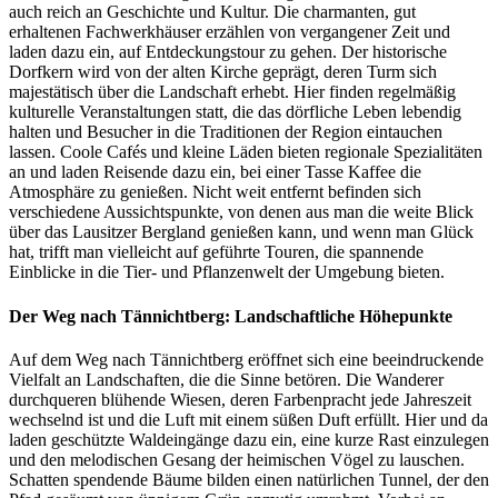
auch reich an Geschichte und Kultur. Die charmanten, gut
erhaltenen Fachwerkhäuser erzählen von vergangener Zeit und
laden dazu ein, auf Entdeckungstour zu gehen. Der historische
Dorfkern wird von der alten Kirche geprägt, deren Turm sich
majestätisch über die Landschaft erhebt. Hier finden regelmäßig
kulturelle Veranstaltungen statt, die das dörfliche Leben lebendig
halten und Besucher in die Traditionen der Region eintauchen
lassen. Coole Cafés und kleine Läden bieten regionale Spezialitäten
an und laden Reisende dazu ein, bei einer Tasse Kaffee die
Atmosphäre zu genießen. Nicht weit entfernt befinden sich
verschiedene Aussichtspunkte, von denen aus man die weite Blick
über das Lausitzer Bergland genießen kann, und wenn man Glück
hat, trifft man vielleicht auf geführte Touren, die spannende
Einblicke in die Tier- und Pflanzenwelt der Umgebung bieten.
Der Weg nach Tännichtberg: Landschaftliche Höhepunkte
Auf dem Weg nach Tännichtberg eröffnet sich eine beeindruckende
Vielfalt an Landschaften, die die Sinne betören. Die Wanderer
durchqueren blühende Wiesen, deren Farbenpracht jede Jahreszeit
wechselnd ist und die Luft mit einem süßen Duft erfüllt. Hier und da
laden geschützte Waldeingänge dazu ein, eine kurze Rast einzulegen
und den melodischen Gesang der heimischen Vögel zu lauschen.
Schatten spendende Bäume bilden einen natürlichen Tunnel, der den