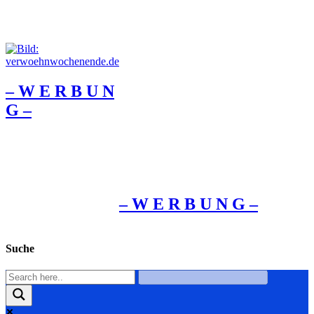
– W Ε R Β U Ν
G –
– W Ε R Β U Ν G –
Suche