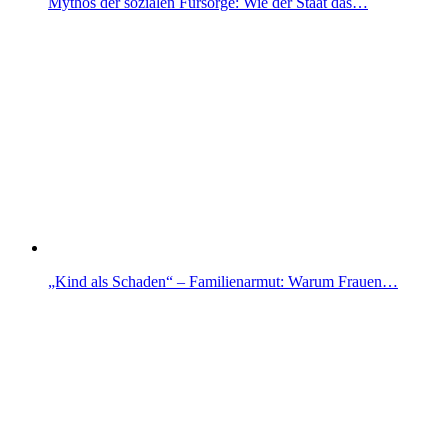
Mythos der sozialen Fürsorge: Wie der Staat das…
„Kind als Schaden“ – Familienarmut: Warum Frauen…