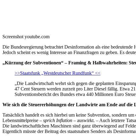
Screenshot youtube.com
Die Bundesregierung betrachtet Desinformation als eine bedeutende 
Jedoch scheint es wenig Interesse an Finanzfragen zu geben. Es deutet
„Kürzung der Subventionen“ – Framing & Halbwahrheiten: Steue
>>Staatsfunk „Westdeutscher Rundfunk“ <<
„Die Landwirtschaft wehrt sich gegen die geplanten Einspar
47 Cent Steuern werden zurzeit pro Liter Diesel fällig. Etwa
Subventionsbericht des Bundes etwa 440 Millionen Euro Steuer
Wie sich die Steuererhöhungen der Landwirte am Ende auf die L
Tatsächlich handelt es sich hierbei um keine Subvention, sondern um
Lebensmittelpreise –
sprich Inflation
– auswirkt. – Auch letztere Tat
Die landwirtschaftlichen Maschinen sind ganz überwiegend auf Felde
Eigentlich müsste der Beitrag des staatsnahen Senders als Desinforma