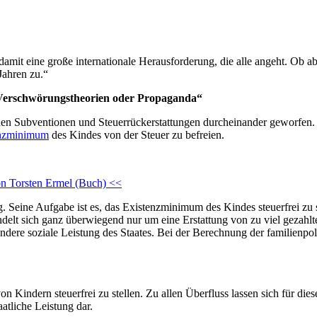
damit eine große internationale Herausforderung, die alle angeht. Ob
Jahren zu.“
 Verschwörungstheorien oder Propaganda“
den Subventionen und Steuerrückerstattungen durcheinander geworfen. D
enzminimum
des Kindes von der Steuer zu befreien.
on Torsten Ermel (Buch) <<
g. Seine Aufgabe ist es, das Existenzminimum des Kindes steuerfrei zu s
delt sich ganz überwiegend nur um eine Erstattung von zu viel gezahlten
ndere soziale Leistung des Staates. Bei der Berechnung der familienpo
on Kindern steuerfrei zu stellen. Zu allen Überfluss lassen sich für dies
atliche Leistung dar.