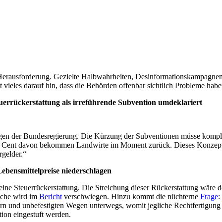
Herausforderung. Gezielte Halbwahrheiten, Desinformationskampagnen 
 vieles darauf hin, dass die Behörden offenbar sichtlich Probleme habe
rrückerstattung als irreführende Subvention umdeklariert
ungen der Bundesregierung. Die Kürzung der Subventionen müsse kom
 21 Cent davon bekommen Landwirte im Moment zurück. Dieses Konzept h
gelder.“
ebensmittelpreise niederschlagen
 eine Steuerrückerstattung. Die Streichung dieser Rückerstattung wäre
sache wird im
Bericht
verschwiegen. Hinzu kommt die nüchterne
Frage
:
rn und unbefestigten Wegen unterwegs, womit jegliche Rechtfertigung 
tion eingestuft werden.