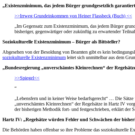
„Existenzminimum, das jedem Bürger grundgesetzlich garantier
>>Irrweg Grundeinkommen von Heiner Flassbeck (Buch) <<
„Im Gegensatz zum Existenzminimum, das jedem Bürger grundg
bisheriger, gegenwärtiger oder zukünftig zu erwartender Teiln
Soziokulturelle Existenzminimum – Bürger als Bittsteller?
Abgesehen von der Besoldung von Beamten gibt es kein bedingungslo
soziokulturelle Existenzminimum
leitet sich unmittelbar aus dem Grun
„Bundesregierung „unverschämtes Kleinrechnen“ der Regelsätze
>>Spiegel<<
“
„Lebensfern und in keiner Weise bedarfsgerecht“ … Die Sätze
„unverschämtes Kleinrechnen“ der Regelsätze in Hartz IV vor
der bisherigen Methodik fort- und festgeschrieben, erklärt der 
Hartz IV: „Regelsätze würden Fehler und Schwächen der bisheri
Die Behörden haben offenbar so ihre Probleme das soziokulturelle Exi