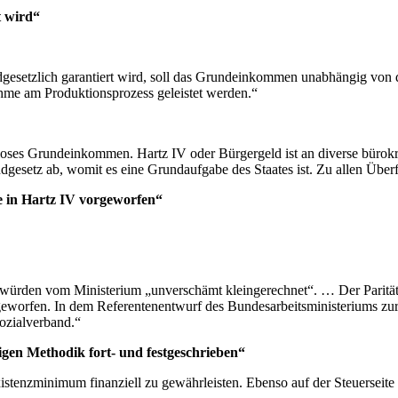
t wird“
esetzlich garantiert wird, soll das Grundeinkommen unabhängig von 
ahme am Produktionsprozess geleistet werden.“
ses Grundeinkommen. Hartz IV oder Bürgergeld ist an diverse bürokr
dgesetz ab, womit es eine Grundaufgabe des Staates ist. Zu allen Überf
 in Hartz IV vorgeworfen“
 würden vom Ministerium „unverschämt kleingerechnet“. … Der Parität
geworfen. In dem Referentenentwurf des Bundesarbeitsministeriums z
Sozialverband.“
gen Methodik fort- und festgeschrieben“
stenzminimum finanziell zu gewährleisten. Ebenso auf der Steuerseite 