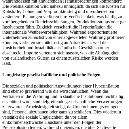
währenddessen mit gravierenden Herausforderungen konfrontiert:
Die Preiskalkulation wird nahezu unmöglich, da sich die Kosten für
Rohstoffe, Löhne und Vorprodukte stetig und unvorhersehbar
verändern. Planungen verlieren ihre Verlässlichkeit, was häufig zu
vorübergehenden Betriebsschließungen, Produktionsstopps oder gar
Insolvenzen führt. Zugleich verschärft die Hyperinflation die
internationale Wettbewerbsfähigkeit: Während exportorientierte
Unternehmen zunächst von einer abgewerteten Währung profitieren
könnten, verlieren sie mittelfristig an Attraktivität, weil die
Unsicherheit und Instabilität ausländische Geschäftspartner
abschreckt. Importe verteuern sich massiv, was die Abhängigkeit
von ausländischen Gütern zu einem zusätzlichen Risiko werden
lässt.
Langfristige gesellschaftliche und politische Folgen
Die sozialen und politischen Auswirkungen einer Hyperinflation
sind ebenso gravierend wie die wirtschaftlichen. Wenn das
Vertrauen in die Währung und in staatliche Institutionen nachhaltig
erschüttert wird, sind tiefgreifende gesellschaftliche Verwerfungen
zu erwarten. Arbeitslosigkeit steigt, da Unternehmen gezwungen
sind, Personal abzubauen oder ganz zu schließen. Dies wiederum
verstärkt die soziale Ungleichheit, da vor allem
einkommensschwache Haushalte unter den Folgen der
Preisexplosion leiden, während diejenigen, die über Sachwerte