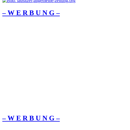
– W Ε R Β U Ν G –
– W Ε R Β U Ν G –