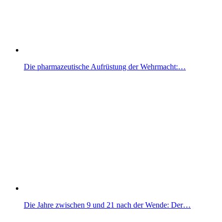
Die pharmazeutische Aufrüstung der Wehrmacht:…
Die Jahre zwischen 9 und 21 nach der Wende: Der…