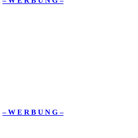
– W Ε R Β U Ν G –
– W Ε R Β U Ν G –