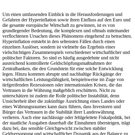
Um einen umfassenden Einblick in die Herausforderungen und
Gefahren der Hyperinflation sowie ihren Einfluss auf den Euro und
die gesamte europäische Wirtschaft zu gewinnen, ist es von
grundlegender Bedeutung, die komplexen und oftmals miteinander
verflochtenen Ursachen dieses Phänomens eingehend zu betrachten.
Hyperinflation entsteht in den seltensten Fällen durch einen
einzelnen Auslöser, sondern ist vielmehr das Ergebnis eines
vielschichtigen Zusammenspiels verschiedener wirtschaftlicher und
politischer Faktoren. So sind es häufig ausgedehnte und nicht
ausreichend kontrollierte Geldschöpfungsmaßnahmen der
Zentralbanken, die den Grundstein für eine solche Entwicklung
legen. Hinzu kommen abrupte und nachhaltige Rückgänge der
wirtschaftlichen Leistungsfähigkeit, beispielsweise im Zuge von
tiefgreifenden Rezessionen oder internationalen Krisen, die das
Vertrauen in die Währung maßgeblich erschüttern. Nicht zu
unterschätzen ist zudem die Rolle politischer Instabilität, denn
Unsicherheit über die zukünftige Ausrichtung eines Landes oder
eines Währungsraumes kann dazu führen, dass Investoren und
Bürger das Vertrauen in die Stabilität ihrer Landeswährung
verlieren. Auch eine nachlässige oder fehlgeleitete Fiskalpolitik, bei
der staatliche Ausgaben dauerhaft die Einnahmen übersteigen, trägt
dazu bei, das sensible Gleichgewicht zwischen stabiler
Geldversorgung und wirtschaftlicher Dynamik aus der Balance zu