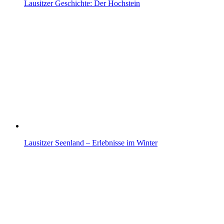
Lausitzer Geschichte: Der Hochstein
Lausitzer Seenland – Erlebnisse im Winter