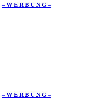
– W Ε R Β U Ν G –
– W Ε R Β U Ν G –