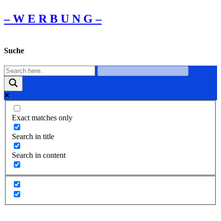
– W Ε R Β U Ν G –
Suche
Exact matches only
Search in title
Search in content