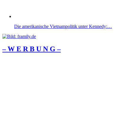
Die amerikanische Vietnampolitik unter Kennedy:…
– W Ε R Β U Ν G –