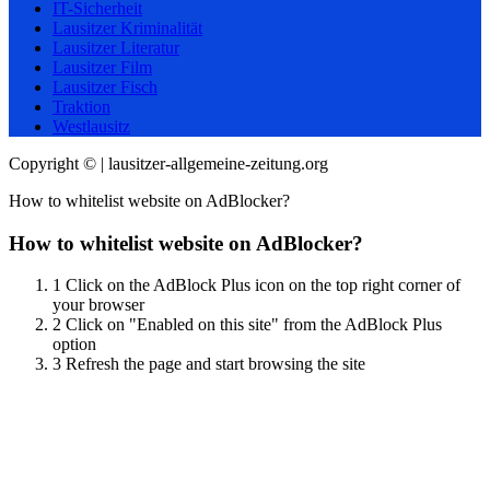
IT-Sicherheit
Lausitzer Kriminalität
Lausitzer Literatur
Lausitzer Film
Lausitzer Fisch
Traktion
Westlausitz
Copyright © | lausitzer-allgemeine-zeitung.org
How to whitelist website on AdBlocker?
How to whitelist website on AdBlocker?
1
Click on the AdBlock Plus icon on the top right corner of
your browser
2
Click on "Enabled on this site" from the AdBlock Plus
option
3
Refresh the page and start browsing the site
Scroll
Up