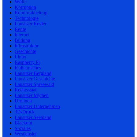
Wölfe
Korruption
Rundfunkbeitrag
Technologie
Lausitzer Revier
Rente
Internet
Bildung
Infrastruktur
Geschichte
Linux
Raspberry Pi
Kulinarisches
Lausitzer Bergland
Lausitzer Geschichte
Lausitzer Spreewald
Rechtsstaat
Lausitzer Mythen
Drohnen
Lausitzer Unternehmen
3D-Druck
Lausitzer Seenland
Blackout
Soziales
Westlausitz