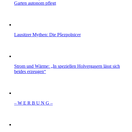
Garten autonom pflegt
Lausitzer Mythen: Die Pšezpolnicer
Strom und Wärme: „In speziellen Holvergasern lässt sich
beides erzeugen“
– W Ε R Β U Ν G –