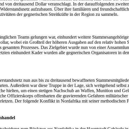
von dreitausend Dollar veranschlagt. In der darauffolgenden zweiten
s Widerstandsnetz aufzubauen. Über ihre familiären und freundschaftlic
vitäten der gegnerischen Streitkräfte in der Region zu sammeln.
nfänglichen Teams gelungen war, einhundert weitere Stammesangehörige
lar, wobei ein Großteil der höheren Ausgaben auf den relativ hohen S
es gesamten Prozesses. Das Zielgebiet wurde nun von einer Ansammlung 
letzten einhundert Kader wurden alle gegnerischen Organisatoren in de
erstandsnetz nun aus bis zu dreitausend bewaffneten Stammesmitglieder
hrten. Außerdem war diese Truppe in der Lage, sich weitgehend selbst
che hielten, um einen stetigen Nachschub an Waffen, Munition und Gel
che Offizierskorps offenbarten die gravierenden Gefahren militärische
etzen. Der folgende Konflikt in Nordafrika mit seiner methodischen Folt
enhandel
scheidung zum Rückzug aus Nordafrika in der Hauptstadt Gebäude in d