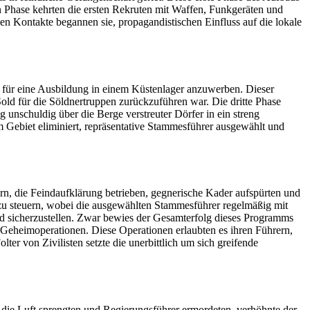
 Phase kehrten die ersten Rekruten mit Waffen, Funkgeräten und
hen Kontakte begannen sie, propagandistischen Einfluss auf die lokale
 für eine Ausbildung in einem Küstenlager anzuwerben. Dieser
old für die Söldnertruppen zurückzuführen war. Die dritte Phase
unschuldig über die Berge verstreuter Dörfer in ein streng
m Gebiet eliminiert, repräsentative Stammesführer ausgewählt und
n, die Feindaufklärung betrieben, gegnerische Kader aufspürten und
 zu steuern, wobei die ausgewählten Stammesführer regelmäßig mit
d sicherzustellen. Zwar bewies der Gesamterfolg dieses Programms
r Geheimoperationen. Diese Operationen erlaubten es ihren Führern,
er von Zivilisten setzte die unerbittlich um sich greifende
ie Luft sprengten und Regierungsführer ermordeten, verhöhnte der