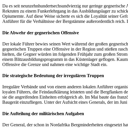
Da es seit neunzehnhundertsechsundvierzig nur geringe gegnerische Ak
Rekruten zu einem Funkerlehrgang in das Ausbildungslager zu schicke
Opiumernte. Auf diese Weise sicherte es sich die Loyalität seiner Ge
Anführer für die Verhältnisse der Bergstämme außerordentlich reich. 
Die Abwehr der gegnerischen Offensive
Der lokale Führer bewies seinen Wert während der großen gegnerisc
gegnerischen Truppen eine Offensive in der Region und stießen rasc
hielten, die Gegner würden im folgenden Frühjahr zum großen Strom 
einem Blitzausbildungsprogramm in das Küstenlager geflogen. Kaum 
Offensive die Grenze und nahmen eine wichtige Stadt ein.
Die strategische Bedeutung der irregulären Truppen
Irreguläre Verbände und von einem anderen lokalen Anführer organisi
loyalen Führers, die Feindaufklärung leisteten und die Bergflanken d
sie die angreifenden Einheiten erfolgreich ab. Im Mai baute das fran
Baugerät einzufliegen. Unter der Aufsicht eines Generals, der im Jun
Die Aufteilung der militärischen Aufgaben
Der General, der schon in Nordafrika Bergminderheiten eingesetzt hat