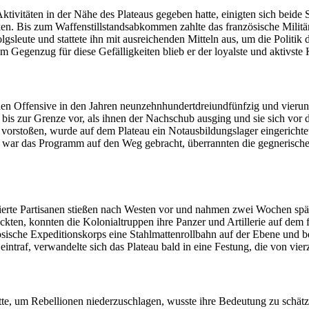
tivitäten in der Nähe des Plateaus gegeben hatte, einigten sich beide
n. Bis zum Waffenstillstandsabkommen zahlte das französische Militär
folgsleute und stattete ihn mit ausreichenden Mitteln aus, um die Polit
Im Gegenzug für diese Gefälligkeiten blieb er der loyalste und aktivst
hen Offensive in den Jahren neunzehnhundertdreiundfünfzig und vieru
h bis zur Grenze vor, als ihnen der Nachschub ausging und sie sich vo
vorstoßen, wurde auf dem Plateau ein Notausbildungslager eingericht
war das Programm auf den Weg gebracht, überrannten die gegnerische
erte Partisanen stießen nach Westen vor und nahmen zwei Wochen späte
eckten, konnten die Kolonialtruppen ihre Panzer und Artillerie auf dem
zösische Expeditionskorps eine Stahlmattenrollbahn auf der Ebene und 
i eintraf, verwandelte sich das Plateau bald in eine Festung, die von v
te, um Rebellionen niederzuschlagen, wusste ihre Bedeutung zu schätze