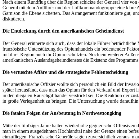
Nach einem Rundflug über die Region schickte der General vier von d
General mit dem Anführer und der Luftkommandogruppe eine klare Au
Garnison die Ebene sicherten. Das Arrangement funktionierte gut, und
diskutieren.
Die Entdeckung durch den amerikanischen Geheimdienst
Der General erinnerte sich auch, dass der lokale Führer beträchtlich
französische Unterstützung des Opiumhandels ein bedeutender Faktor f
mit ihrer Region auch ihr Opium schützten. Noch ein weiterer Auße
amerikanischen Auslandsgeheimdienstes die Existenz des Programms
Die vertuschte Affäre und die strategische Fehlentscheidung
Der amerikanische Offizier wollte sich persönlich ein Bild der Invas
später herausfand, dass man das Opium für den Verkauf und Export in 
in den illegalen Rauschgifthandel verstrickt sei. Die Reaktion der zu
in große Verlegenheit zu bringen. Die Untersuchung wurde daraufhin 
Die fatalen Folgen der Ausbeutung in Nordwesttongking
Mitte der fünfziger Jahre hatten wiederholte gegnerische Offensiven 
man in einem ausgedehnten Hochlandtal nahe der Grenze einen befest
einzufliegen. Französische Generäle sagten zuversichtlich voraus, ma