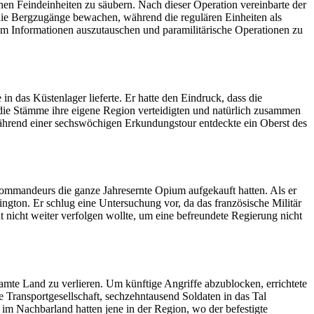
en Feindeinheiten zu säubern. Nach dieser Operation vereinbarte der
ie Bergzugänge bewachen, während die regulären Einheiten als
 um Informationen auszutauschen und paramilitärische Operationen zu
n das Küstenlager lieferte. Er hatte den Eindruck, dass die
ss die Stämme ihre eigene Region verteidigten und natürlich zusammen
ährend einer sechswöchigen Erkundungstour entdeckte ein Oberst des
rkommandeurs die ganze Jahresernte Opium aufgekauft hatten. Als er
ngton. Er schlug eine Untersuchung vor, da das französische Militär
it nicht weiter verfolgen wollte, um eine befreundete Regierung nicht
amte Land zu verlieren. Um künftige Angriffe abzublocken, errichtete
Transportgesellschaft, sechzehntausend Soldaten in das Tal
 im Nachbarland hatten jene in der Region, wo der befestigte