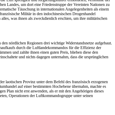
schen Landes, um dort eine Friedenstruppe der Vereinten Nationen zu
tematische Täuschung in internationalen Angelegenheiten als einem
 französische Militär in den indochinesischen Drogenhandel
alles, was ihnen als zweckdienlich erschien, um ihre militärischen
 den nördlichen Regionen drei wichtige Widerstandsnetze aufgebaut.
maufkaufs durch die Luftlandekommandos für die Effizienz der
mmen und zahlte ihnen einen guten Preis, blieben diese den
inschaltete und nichts dagegen unternahm, dass die ursprünglichen
der laotischen Provinz unter dem Befehl des französisch erzogenen
piumhandel auf einer bestimmten Hochebene übernahm, machte es
en Plan nicht erst anwenden, als er mit den Angehörigen dieses
ieten, Operationen der Luftkommandogruppe unter seinen