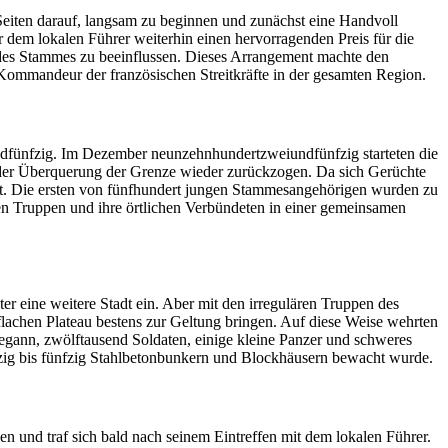
 Seiten darauf, langsam zu beginnen und zunächst eine Handvoll
 dem lokalen Führer weiterhin einen hervorragenden Preis für die
ik des Stammes zu beeinflussen. Dieses Arrangement machte den
e Kommandeur der französischen Streitkräfte in der gesamten Region.
ndfünfzig. Im Dezember neunzehnhundertzweiundfünfzig starteten die
r der Überquerung der Grenze wieder zurückzogen. Da sich Gerüchte
et. Die ersten von fünfhundert jungen Stammesangehörigen wurden zu
n Truppen und ihre örtlichen Verbündeten in einer gemeinsamen
r eine weitere Stadt ein. Aber mit den irregulären Truppen des
 flachen Plateau bestens zur Geltung bringen. Auf diese Weise wehrten
begann, zwölftausend Soldaten, einige kleine Panzer und schweres
ierzig bis fünfzig Stahlbetonbunkern und Blockhäusern bewacht wurde.
n und traf sich bald nach seinem Eintreffen mit dem lokalen Führer.