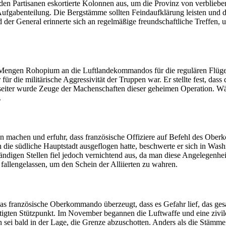
en Partisanen eskortierte Kolonnen aus, um die Provinz von verblieben
fgabenteilung. Die Bergstämme sollten Feindaufklärung leisten und d
 der General erinnerte sich an regelmäßige freundschaftliche Treffen,
e Mengen Rohopium an die Luftlandekommandos für die regulären Flüge i
ür die militärische Aggressivität der Truppen war. Er stellte fest, da
nseiter wurde Zeuge der Machenschaften dieser geheimen Operation. W
.
ion machen und erfuhr, dass französische Offiziere auf Befehl des Obe
die südliche Hauptstadt ausgeflogen hatte, beschwerte er sich in Washi
ständigen Stellen fiel jedoch vernichtend aus, da man diese Angelegenhe
fallengelassen, um den Schein der Alliierten zu wahren.
das französische Oberkommando überzeugt, dass es Gefahr lief, das ges
igten Stützpunkt. Im November begannen die Luftwaffe und eine zivile 
n sei bald in der Lage, die Grenze abzuschotten. Anders als die Stämme