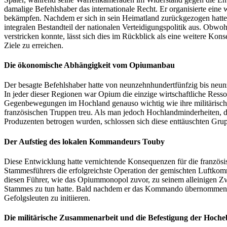
damalige Befehlshaber das internationale Recht. Er organisierte eine
bekämpfen. Nachdem er sich in sein Heimatland zurückgezogen hatte, 
integralen Bestandteil der nationalen Verteidigungspolitik aus. Obwo
verstricken konnte, lässt sich dies im Rückblick als eine weitere Kon
Ziele zu erreichen.
Die ökonomische Abhängigkeit vom Opiumanbau
Der besagte Befehlshaber hatte von neunzehnhundertfünfzig bis neu
In jeder dieser Regionen war Opium die einzige wirtschaftliche Res
Gegenbewegungen im Hochland genauso wichtig wie ihre militärische 
französischen Truppen treu. Als man jedoch Hochlandminderheiten, di
Produzenten betrogen wurden, schlossen sich diese enttäuschten Grup
Der Aufstieg des lokalen Kommandeurs Touby
Diese Entwicklung hatte vernichtende Konsequenzen für die französis
Stammesführers die erfolgreichste Operation der gemischten Luftk
diesen Führer, wie das Opiummonopol zuvor, zu seinem alleinigen Zwi
Stammes zu tun hatte. Bald nachdem er das Kommando übernommen hat
Gefolgsleuten zu initiieren.
Die militärische Zusammenarbeit und die Befestigung der Hoch