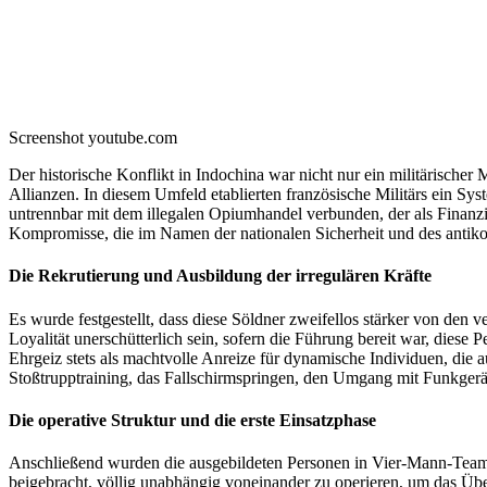
Screenshot youtube.com
Der historische Konflikt in Indochina war nicht nur ein militärisch
Allianzen. In diesem Umfeld etablierten französische Militärs ein S
untrennbar mit dem illegalen Opiumhandel verbunden, der als Finanzie
Kompromisse, die im Namen der nationalen Sicherheit und des ant
Die Rekrutierung und Ausbildung der irregulären Kräfte
Es wurde festgestellt, dass diese Söldner zweifellos stärker von den
Loyalität unerschütterlich sein, sofern die Führung bereit war, diese
Ehrgeiz stets als machtvolle Anreize für dynamische Individuen, die
Stoßtrupptraining, das Fallschirmspringen, den Umgang mit Funkger
Die operative Struktur und die erste Einsatzphase
Anschließend wurden die ausgebildeten Personen in Vier-Mann-Teams
beigebracht, völlig unabhängig voneinander zu operieren, um das Über