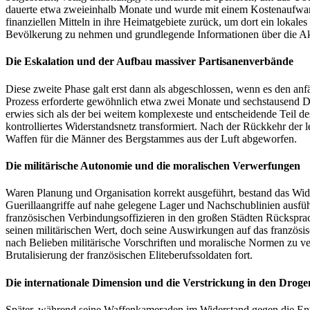
dauerte etwa zweieinhalb Monate und wurde mit einem Kostenaufwand 
finanziellen Mitteln in ihre Heimatgebiete zurück, um dort ein lokale
Bevölkerung zu nehmen und grundlegende Informationen über die Akti
Die Eskalation und der Aufbau massiver Partisanenverbände
Diese zweite Phase galt erst dann als abgeschlossen, wenn es den a
Prozess erforderte gewöhnlich etwa zwei Monate und sechstausend Dol
erwies sich als der bei weitem komplexeste und entscheidende Teil d
kontrolliertes Widerstandsnetz transformiert. Nach der Rückkehr der 
Waffen für die Männer des Bergstammes aus der Luft abgeworfen.
Die militärische Autonomie und die moralischen Verwerfungen
Waren Planung und Organisation korrekt ausgeführt, bestand das Wid
Guerillaangriffe auf nahe gelegene Lager und Nachschublinien ausfü
französischen Verbindungsoffizieren in den großen Städten Rückspra
seinen militärischen Wert, doch seine Auswirkungen auf das französis
nach Belieben militärische Vorschriften und moralische Normen zu verl
Brutalisierung der französischen Eliteberufssoldaten fort.
Die internationale Dimension und die Verstrickung in den Drog
Später, während seine Waffenkameraden im Widerstand gegen die Ent