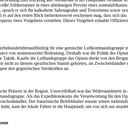
 weiße Söldnerarmee in einer abtrünnigen Provinz eines zentralafrikani
sprach er sich für kalkulierte Sabotageakte und Terrorismus sowie sys
hl es auf den ersten Blick bemerkenswert erscheinen mag, dass sich das
sequenz eines Vorgehens verstehen. Dieses Vorgehen erlaubte Offizieren 
nzehnhundertdreiundfünfzig für eine gemischte Luftkommandogruppe in
source von nennenswerter Bedeutung. Deshalb war die Politik des Opiu
Taktik. Kaufte die Luftlandegruppe das Opium direkt von den Bergstä
e nicht zu diesem spezifischen Stamm gehörten, als Zwischenhändler e
pen den gegnerischen Streitkräften an.
che Präsenz in der Region. Unzweifelhaft war das Widerstandsnetz in 
ommandogruppe. Als das Expeditionskorps die Verantwortung für den O
schenhändler. Der französische Befehlshaber musste seinen mehrstufig
te, kam der lokale Führer in die Hauptstadt, um von sich aus anzub
ebene