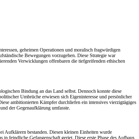
 Interessen, geheimen Operationen und moralisch fragwürdigen
 aufständische Bewegungen vorzugehen. Diese Strategie war
tierenden Verwicklungen offenbaren die tiefgreifenden ethischen
deologischen Bindung an das Land selbst. Dennoch konnte diese
n politischer Umbrüche erwiesen sich Eigeninteresse und persönlicher
ese ambitionierten Kämpfer durchliefen ein intensives vierzigtägiges
 und der Gegenaufklärung umfasste.
i Aufklärern bestanden. Diesen kleinen Einheiten wurde
s in feindliche Gefangenschaft geriet. Diese erste Phase des Aufbaus