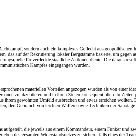
er Machtkampf, sondern auch ein komplexes Geflecht aus geopolitischen
ystem, das auf der Rekrutierung lokaler Bergstämme basierte, um gegen
rungsquelle für verdeckte staatliche Aktionen diente. Die daraus resul
ikommunistischen Kampfes eingegangen wurden.
 versprochenen materiellen Vorteilen angezogen wurden als von einer i
 Personen zu akzeptieren und in ihren Zielen konsequent blieb. In Zeite
 aus ihrem gewohnten Umfeld ausbrechen und etwas erreichen wollten. Di
äten, den Gebrauch von leichten Waffen sowie Techniken der Sabotage
 aufgeteilt, die jeweils aus einem Kommandeur, einem Funker und zwe
leben des gesamten Widerstandsnetzes zu sichern, falls eines der Team