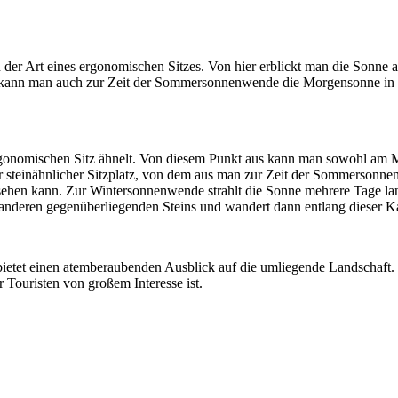
n der Art eines ergonomischen Sitzes. Von hier erblickt man die Sonn
ens kann man auch zur Zeit der Sommersonnenwende die Morgensonne in 
rgonomischen Sitz ähnelt. Von diesem Punkt aus kann man sowohl am M
er steinähnlicher Sitzplatz, von dem aus man zur Zeit der Sommersonne
ehen kann. Zur Wintersonnenwende strahlt die Sonne mehrere Tage la
s anderen gegenüberliegenden Steins und wandert dann entlang dieser K
ietet einen atemberaubenden Ausblick auf die umliegende Landschaft.
 Touristen von großem Interesse ist.