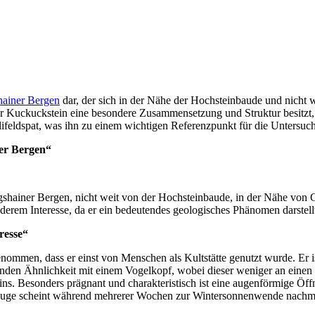
ainer Bergen
dar, der sich in der Nähe der Hochsteinbaude und nicht wei
 Kuckuckstein eine besondere Zusammensetzung und Struktur besitzt, 
lifeldspat, was ihn zu einem wichtigen Referenzpunkt für die Untersu
ner Bergen“
shainer Bergen, nicht weit von der Hochsteinbaude, in der Nähe von Gör
derem Interesse, da er ein bedeutendes geologisches Phänomen darstell
resse“
ommen, dass er einst von Menschen als Kultstätte genutzt wurde. Er ist
enden Ähnlichkeit mit einem Vogelkopf, wobei dieser weniger an einen 
eins. Besonders prägnant und charakteristisch ist eine augenförmige Öf
 Auge scheint während mehrerer Wochen zur Wintersonnenwende nachmi