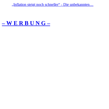
„Inflation steigt noch schneller“ - Die unbekannten…
– W Ε R Β U Ν G –