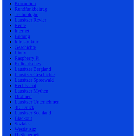
Korruption
Rundfunkbeitrag
Technologie
Lausitzer Revier
Rente
Internet
Bildung
Infrastruktur
Geschichte
Linux
Raspberry Pi
Kulinarisches
Lausitzer Bergland
Lausitzer Geschichte
Lausitzer Spreewald
Rechtsstaat
Lausitzer Mythen
Drohnen
Lausitzer Unternehmen
3D-Druck
Lausitzer Seenland
Blackout
Soziales
Westlausitz
IT-Sicherheit