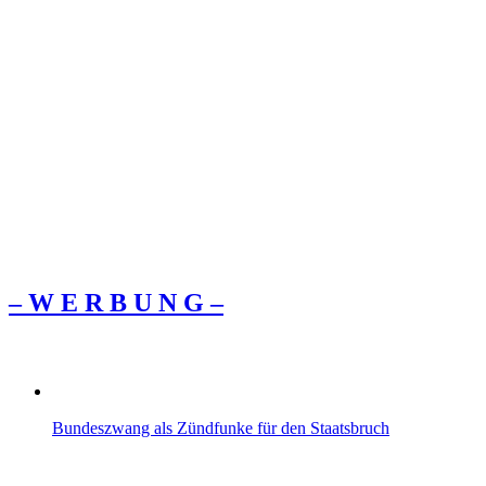
– W Ε R Β U Ν G –
Bundeszwang als Zündfunke für den Staatsbruch