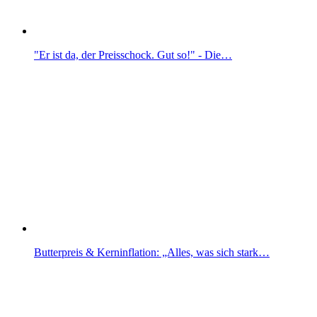
"Er ist da, der Preisschock. Gut so!" - Die…
Butterpreis & Kerninflation: „Alles, was sich stark…