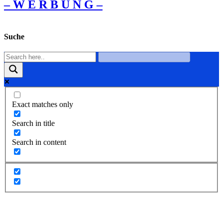
– W Ε R Β U Ν G –
Suche
Exact matches only
Search in title
Search in content