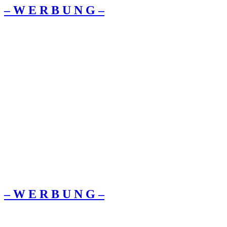
– W Ε R Β U Ν G –
– W Ε R Β U Ν G –