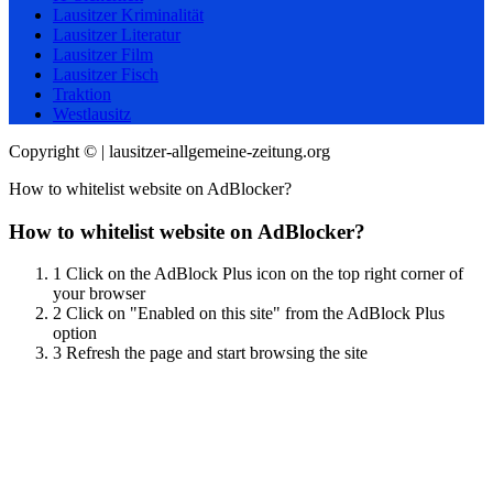
Lausitzer Kriminalität
Lausitzer Literatur
Lausitzer Film
Lausitzer Fisch
Traktion
Westlausitz
Copyright © | lausitzer-allgemeine-zeitung.org
How to whitelist website on AdBlocker?
How to whitelist website on AdBlocker?
1
Click on the AdBlock Plus icon on the top right corner of
your browser
2
Click on "Enabled on this site" from the AdBlock Plus
option
3
Refresh the page and start browsing the site
Scroll
Up