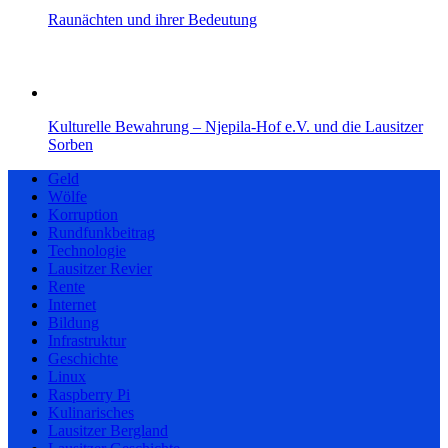
Raunächten und ihrer Bedeutung
Kulturelle Bewahrung – Njepila‑Hof e.V. und die Lausitzer
Sorben
Geld
Wölfe
Korruption
Rundfunkbeitrag
Technologie
Lausitzer Revier
Rente
Internet
Bildung
Infrastruktur
Geschichte
Linux
Raspberry Pi
Kulinarisches
Lausitzer Bergland