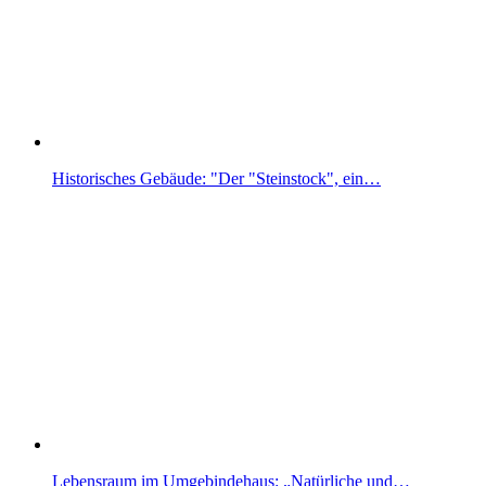
Historisches Gebäude: "Der "Steinstock", ein…
Lebensraum im Umgebindehaus: „Natürliche und…