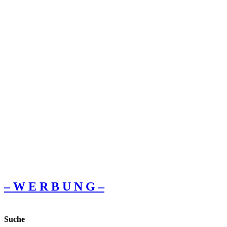
– W Ε R Β U Ν G –
Suche