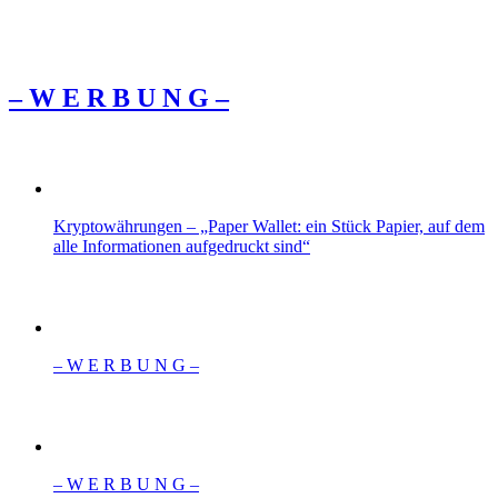
– W Ε R Β U Ν G –
Kryptowährungen – „Paper Wallet: ein Stück Papier, auf dem
alle Informationen aufgedruckt sind“
– W Ε R Β U Ν G –
– W Ε R Β U Ν G –