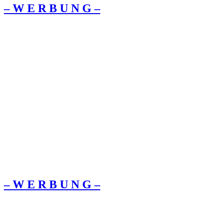
– W Ε R Β U Ν G –
– W Ε R Β U Ν G –