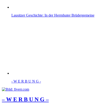
Lausitzer Geschichte: In der Herrnhuter Brüdergemeine
- W Ε R Β U Ν G -
– W Ε R Β U Ν G –