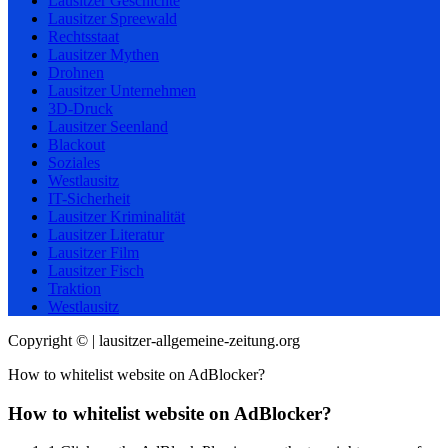
Lausitzer Geschichte
Lausitzer Spreewald
Rechtsstaat
Lausitzer Mythen
Drohnen
Lausitzer Unternehmen
3D-Druck
Lausitzer Seenland
Blackout
Soziales
Westlausitz
IT-Sicherheit
Lausitzer Kriminalität
Lausitzer Literatur
Lausitzer Film
Lausitzer Fisch
Traktion
Westlausitz
Copyright © | lausitzer-allgemeine-zeitung.org
How to whitelist website on AdBlocker?
How to whitelist website on AdBlocker?