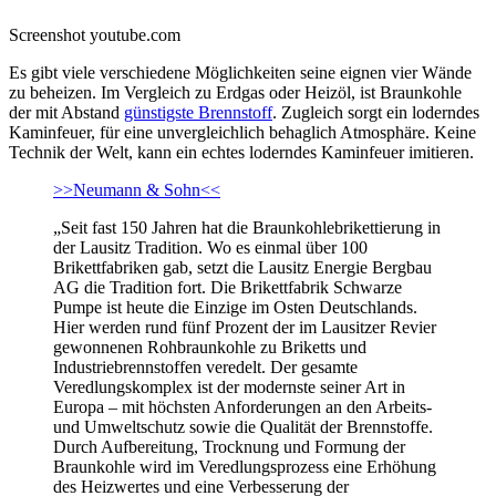
Screenshot youtube.com
Es gibt viele verschiedene Möglichkeiten seine eignen vier Wände
zu beheizen. Im Vergleich zu Erdgas oder Heizöl, ist Braunkohle
der mit Abstand
günstigste Brennstoff
. Zugleich sorgt ein loderndes
Kaminfeuer, für eine unvergleichlich behaglich Atmosphäre. Keine
Technik der Welt, kann ein echtes loderndes Kaminfeuer imitieren.
>>Neumann & Sohn<<
„Seit fast 150 Jahren hat die Braunkohlebrikettierung in
der Lausitz Tradition. Wo es einmal über 100
Brikettfabriken gab, setzt die Lausitz Energie Bergbau
AG die Tradition fort. Die Brikettfabrik Schwarze
Pumpe ist heute die Einzige im Osten Deutschlands.
Hier werden rund fünf Prozent der im Lausitzer Revier
gewonnenen Rohbraunkohle zu Briketts und
Industriebrennstoffen veredelt. Der gesamte
Veredlungskomplex ist der modernste seiner Art in
Europa – mit höchsten Anforderungen an den Arbeits-
und Umweltschutz sowie die Qualität der Brennstoffe.
Durch Aufbereitung, Trocknung und Formung der
Braunkohle wird im Veredlungsprozess eine Erhöhung
des Heizwertes und eine Verbesserung der