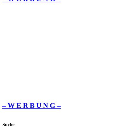
– W Ε R Β U Ν G –
Suche