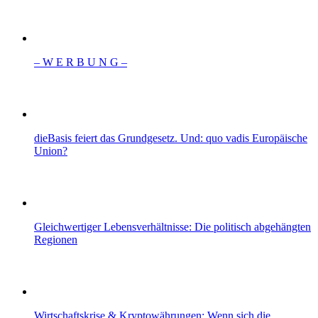
– W Ε R Β U Ν G –
dieBasis feiert das Grundgesetz. Und: quo vadis Europäische
Union?
Gleichwertiger Lebensverhältnisse: Die politisch abgehängten
Regionen
Wirtschaftskrise & Kryptowährungen: Wenn sich die