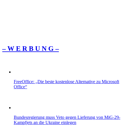
– W Ε R Β U Ν G –
FreeOffice: „Die beste kostenlose Alternative zu Microsoft
Office“
Bundesregierung muss Veto gegen Lieferung von MiG-29-
Kampfjets an die Ukraine einlegen