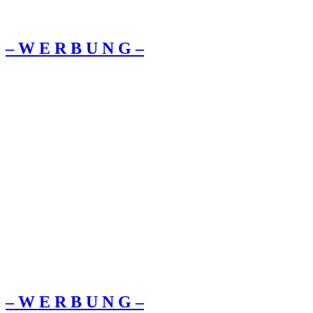
– W Ε R Β U Ν G –
– W Ε R Β U Ν G –