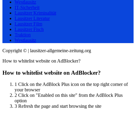
Westlausitz
IT-Sicherheit
Lausitzer Kriminalität
Lausitzer Literatur
Lausitzer Film
Lausitzer Fisch
Traktion
Westlausitz
Copyright © | lausitzer-allgemeine-zeitung.org
How to whitelist website on AdBlocker?
How to whitelist website on AdBlocker?
1
Click on the AdBlock Plus icon on the top right corner of
your browser
2
Click on "Enabled on this site" from the AdBlock Plus
option
3
Refresh the page and start browsing the site
Scroll
Up