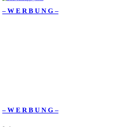
– W Ε R Β U Ν G –
– W Ε R Β U Ν G –