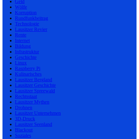
Geld
Wölfe
Korruption
Rundfunkbeitrag
Technologie
Lausitzer Revier
Rente
Internet
Bildung
Infrastruktur
Geschichte
Linux
Raspberry Pi
Kulinarisches
Lausitzer Bergland
Lausitzer Geschichte
Lausitzer Spreewald
Rechtsstaat
Lausitzer Mythen
Drohnen
Lausitzer Unternehmen
3D-Druck
Lausitzer Seenland
Blackout
Soziales