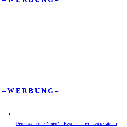
– W Ε R Β U Ν G –
„Demokratiefreie Zonen“ – Repräsentative Demokratie in