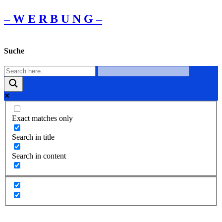
– W Ε R Β U Ν G –
Suche
Exact matches only
Search in title
Search in content