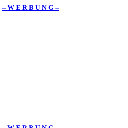
– W Ε R Β U Ν G –
– W Ε R Β U Ν G –