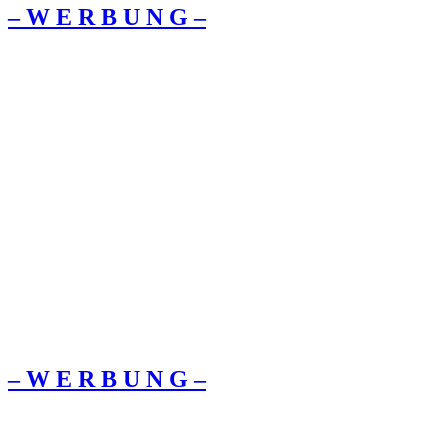
– W Ε R Β U Ν G –
– W Ε R Β U Ν G –