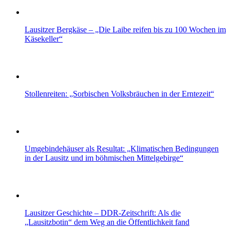
Lausitzer Bergkäse – „Die Laibe reifen bis zu 100 Wochen im
Käsekeller“
Stollenreiten: „Sorbischen Volksbräuchen in der Erntezeit“
Umgebindehäuser als Resultat: „Klimatischen Bedingungen
in der Lausitz und im böhmischen Mittelgebirge“
Lausitzer Geschichte – DDR-Zeitschrift: Als die
„Lausitzbotin“ dem Weg an die Öffentlichkeit fand