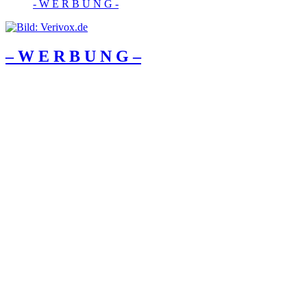
- W Ε R Β U Ν G -
– W Ε R Β U Ν G –