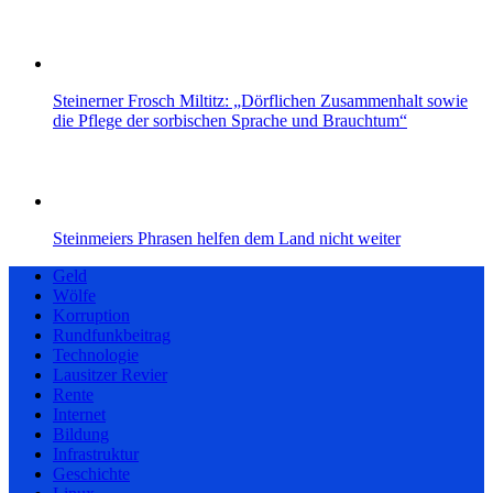
Steinerner Frosch Miltitz: „Dörflichen Zusammenhalt sowie
die Pflege der sorbischen Sprache und Brauchtum“
Steinmeiers Phrasen helfen dem Land nicht weiter
Geld
Wölfe
Korruption
Rundfunkbeitrag
Technologie
Lausitzer Revier
Rente
Internet
Bildung
Infrastruktur
Geschichte