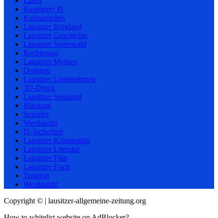
Linux
Raspberry Pi
Kulinarisches
Lausitzer Bergland
Lausitzer Geschichte
Lausitzer Spreewald
Rechtsstaat
Lausitzer Mythen
Drohnen
Lausitzer Unternehmen
3D-Druck
Lausitzer Seenland
Blackout
Soziales
Westlausitz
IT-Sicherheit
Lausitzer Kriminalität
Lausitzer Literatur
Lausitzer Film
Lausitzer Fisch
Traktion
Westlausitz
Copyright © | lausitzer-allgemeine-zeitung.org
How to whitelist website on AdBlocker?