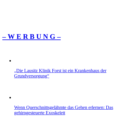
– W Ε R Β U Ν G –
„Die Lausitz Klinik Forst ist ein Krankenhaus der
Grundversorgung“
Wenn Querschnittsgelähmte das Gehen erlernen: Das
gehirngesteuerte Exoskelett