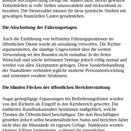
absurde Rechtsprechung zwingt die Staaten dazu, bereits gewährte
Teilzeitstellen in volle Stellen umzuwandeln und rückwirkend zu
bezahlen. Die Steuerzahler müssen für diese juristische Sturheit mit
gewaltigen finanziellen Lasten geradestehen.
Die Abschottung der Führungsetagen
Auch die Einführung von befristeten Führungspositionen im
öffentlichen Dienst wurde als unzulässig verworfen. Die Richter
argumentierten, die ständige Ungewissheit über die weitere
Verwendung sei den Beamten nicht zumutbar. In der freien
Wirtschaft sind solche befristeten Verträge jedoch völlig normal und
werden von allen Akzeptanten getragen. Diese Sonderbehandlung
der Staatsdiener verhindert jegliche moderne Personalentwicklung
und zementiert veraltete Strukturen.
Die blinden Flecken der öffentlichen Berichterstattung
Sogar geringfügige Anpassungen bei Beförderungsfristen wurden
von den Richtern als Eingriff in den Kernbereich gewertet. Die
etablierten Rundfunkanstalten bestimmen maßgeblich, welche
Themen die Öffentlichkeit beschäftigen. Die dort Beschäftigten
genießen jedoch selbst beamtenähnlichen Status und berichten daher
nicht über die Missstände im eigenen Gefüge. Stattdessen werden
kleinere Affären breitgetreten, während die eigentlichen