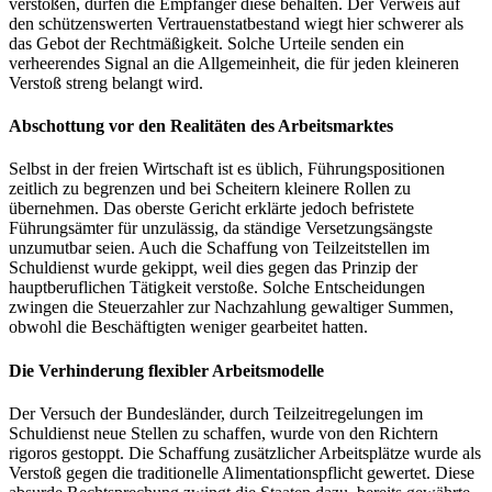
verstoßen, dürfen die Empfänger diese behalten. Der Verweis auf
den schützenswerten Vertrauenstatbestand wiegt hier schwerer als
das Gebot der Rechtmäßigkeit. Solche Urteile senden ein
verheerendes Signal an die Allgemeinheit, die für jeden kleineren
Verstoß streng belangt wird.
Abschottung vor den Realitäten des Arbeitsmarktes
Selbst in der freien Wirtschaft ist es üblich, Führungspositionen
zeitlich zu begrenzen und bei Scheitern kleinere Rollen zu
übernehmen. Das oberste Gericht erklärte jedoch befristete
Führungsämter für unzulässig, da ständige Versetzungsängste
unzumutbar seien. Auch die Schaffung von Teilzeitstellen im
Schuldienst wurde gekippt, weil dies gegen das Prinzip der
hauptberuflichen Tätigkeit verstoße. Solche Entscheidungen
zwingen die Steuerzahler zur Nachzahlung gewaltiger Summen,
obwohl die Beschäftigten weniger gearbeitet hatten.
Die Verhinderung flexibler Arbeitsmodelle
Der Versuch der Bundesländer, durch Teilzeitregelungen im
Schuldienst neue Stellen zu schaffen, wurde von den Richtern
rigoros gestoppt. Die Schaffung zusätzlicher Arbeitsplätze wurde als
Verstoß gegen die traditionelle Alimentationspflicht gewertet. Diese