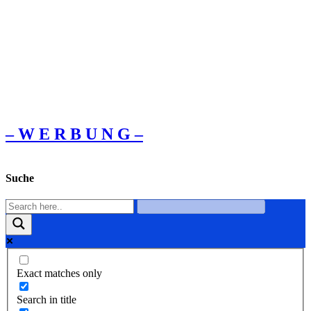
– W Ε R Β U Ν G –
Suche
Exact matches only
Search in title