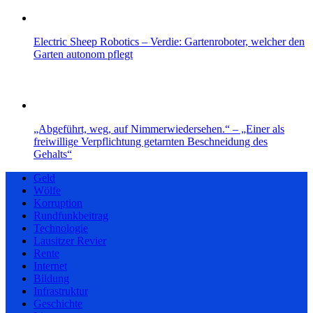
Electric Sheep Robotics – Verdie: Gartenroboter, welcher den
Garten autonom pflegt
„Abgeführt, weg, auf Nimmerwiedersehen.“ – „Einer als
freiwillige Verpflichtung getarnten Beschneidung des
Gehalts“
Geld
Wölfe
Korruption
Rundfunkbeitrag
Technologie
Lausitzer Revier
Rente
Internet
Bildung
Infrastruktur
Geschichte