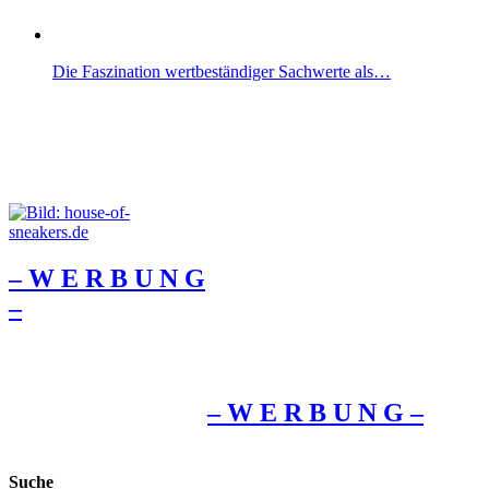
Die Faszination wertbeständiger Sachwerte als…
– W Ε R Β U Ν G
–
– W Ε R Β U Ν G –
Suche