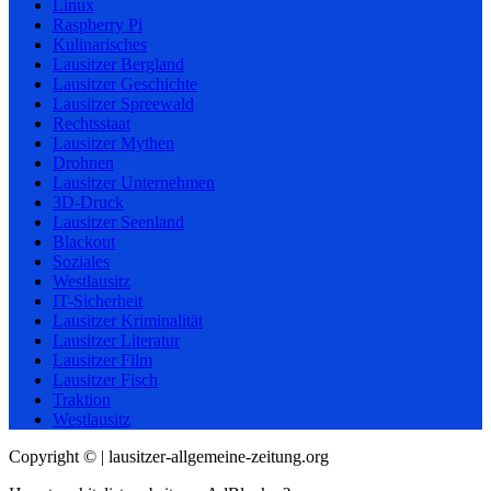
Linux
Raspberry Pi
Kulinarisches
Lausitzer Bergland
Lausitzer Geschichte
Lausitzer Spreewald
Rechtsstaat
Lausitzer Mythen
Drohnen
Lausitzer Unternehmen
3D-Druck
Lausitzer Seenland
Blackout
Soziales
Westlausitz
IT-Sicherheit
Lausitzer Kriminalität
Lausitzer Literatur
Lausitzer Film
Lausitzer Fisch
Traktion
Westlausitz
Copyright © | lausitzer-allgemeine-zeitung.org