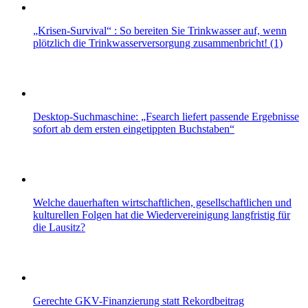
„Krisen-Survival“ : So bereiten Sie Trinkwasser auf, wenn
plötzlich die Trinkwasserversorgung zusammenbricht! (1)
Desktop-Suchmaschine: „Fsearch liefert passende Ergebnisse
sofort ab dem ersten eingetippten Buchstaben“
Welche dauerhaften wirtschaftlichen, gesellschaftlichen und
kulturellen Folgen hat die Wiedervereinigung langfristig für
die Lausitz?
Gerechte GKV-Finanzierung statt Rekordbeitrag