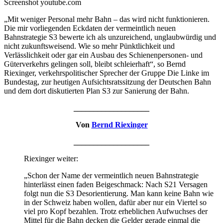
Screenshot youtube.com
„Mit weniger Personal mehr Bahn – das wird nicht funktionieren.
Die mir vorliegenden Eckdaten der vermeintlich neuen
Bahnstrategie S3 bewerte ich als unzureichend, unglaubwürdig und
nicht zukunftsweisend. Wie so mehr Pünktlichkeit und
Verlässlichkeit oder gar ein Ausbau des Schienenpersonen- und
Güterverkehrs gelingen soll, bleibt schleierhaft“, so Bernd
Riexinger, verkehrspolitischer Sprecher der Gruppe Die Linke im
Bundestag, zur heutigen Aufsichtsratssitzung der Deutschen Bahn
und dem dort diskutierten Plan S3 zur Sanierung der Bahn.
___________________
Von
Bernd Riexinger
___________________
Riexinger weiter:
„Schon der Name der vermeintlich neuen Bahnstrategie
hinterlässt einen faden Beigeschmack: Nach S21 Versagen
folgt nun die S3 Desorientierung. Man kann keine Bahn wie
in der Schweiz haben wollen, dafür aber nur ein Viertel so
viel pro Kopf bezahlen. Trotz erheblichen Aufwuchses der
Mittel für die Bahn decken die Gelder gerade einmal die