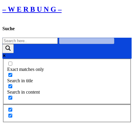
– W Ε R Β U Ν G –
Suche
Exact matches only
Search in title
Search in content