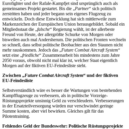
Eurofighter und der Rafale-Kampfjet sind ursprünglich auch als
gemeinsames Projekt gestartet. Bis die „
Partner
“ sich politisch
zerstritten haben und jeder begann sein eigenes Flugzeug zu
entwickeln. Doch diese Entwicklung hat sich mittlerweile zum
Markenzeichen der Europäischen Union herausgebildet. Sobald ein
Mitgliedsstaat die „
falsche
“ Regierung wählt, ist der allerbeste
Freund von Heute, der allergrößte Schurke von Morgen oder
bisweilen auch mal Andersherum. Die politischen Fronten wechseln
so schnell, dass selbst politische Beobachter aus den Staunen nicht
mehr rauskommen. Jedoch das „
Future Combat Aircraft System
“
setzt eine „
friedliche
“ Zusammenarbeit bis mindestens zum Jahre
2050 voraus, obwohl nicht mal klar ist, welcher Staat eigentlich
Morgen auf der fiktiven EU-Feindesliste steht.
Zwischen „
Future Combat Aircraft System
“ und der fiktiven
EU-Feindesliste
Selbstverständlich wäre es besser die Wartungen von bestehenden
Kampfflugzeuge zu verbessern, als in politische Vorzeige-
Rüstungsprojekte unsinnig Geld zu verschleudern. Verbesserungen
in der Ersatzteilversorgung würden nur verschwindet geringe
Summe kosten, aber viel bewirken. Gleiches gilt für das
Pilotentraining.
Fehlendes Geld der Bundeswehr: Politische Rüstungsprojekte