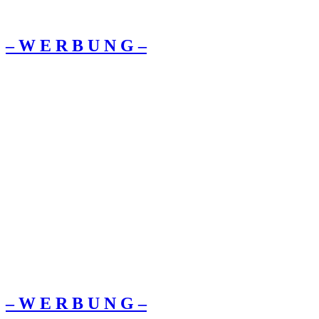
– W Ε R Β U Ν G –
– W Ε R Β U Ν G –