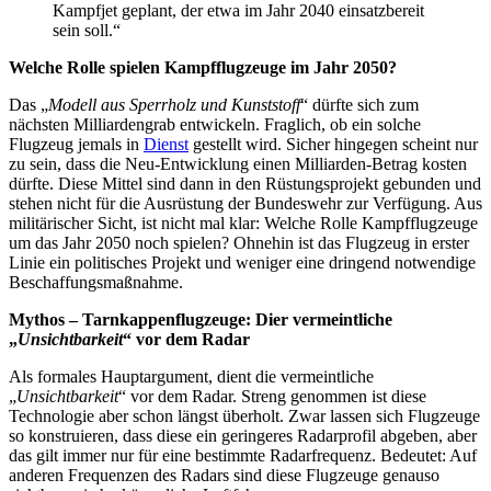
Kampfjet geplant, der etwa im Jahr 2040 einsatzbereit
sein soll.“
Welche Rolle spielen Kampfflugzeuge im Jahr 2050?
Das „
Modell aus Sperrholz und Kunststoff
“ dürfte sich zum
nächsten Milliardengrab entwickeln. Fraglich, ob ein solche
Flugzeug jemals in
Dienst
gestellt wird. Sicher hingegen scheint nur
zu sein, dass die Neu-Entwicklung einen Milliarden-Betrag kosten
dürfte. Diese Mittel sind dann in den Rüstungsprojekt gebunden und
stehen nicht für die Ausrüstung der Bundeswehr zur Verfügung. Aus
militärischer Sicht, ist nicht mal klar: Welche Rolle Kampfflugzeuge
um das Jahr 2050 noch spielen? Ohnehin ist das Flugzeug in erster
Linie ein politisches Projekt und weniger eine dringend notwendige
Beschaffungsmaßnahme.
Mythos – Tarnkappenflugzeuge: Dier vermeintliche
„
Unsichtbarkeit
“ vor dem Radar
Als formales Hauptargument, dient die vermeintliche
„
Unsichtbarkeit
“ vor dem Radar. Streng genommen ist diese
Technologie aber schon längst überholt. Zwar lassen sich Flugzeuge
so konstruieren, dass diese ein geringeres Radarprofil abgeben, aber
das gilt immer nur für eine bestimmte Radarfrequenz. Bedeutet: Auf
anderen Frequenzen des Radars sind diese Flugzeuge genauso