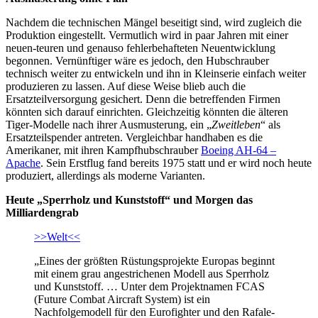
Nachdem die technischen Mängel beseitigt sind, wird zugleich die
Produktion eingestellt. Vermutlich wird in paar Jahren mit einer
neuen-teuren und genauso fehlerbehafteten Neuentwicklung
begonnen. Vernünftiger wäre es jedoch, den Hubschrauber
technisch weiter zu entwickeln und ihn in Kleinserie einfach weiter
produzieren zu lassen. Auf diese Weise blieb auch die
Ersatzteilversorgung gesichert. Denn die betreffenden Firmen
könnten sich darauf einrichten. Gleichzeitig könnten die älteren
Tiger-Modelle nach ihrer Ausmusterung, ein „
Zweitleben
“ als
Ersatzteilspender antreten. Vergleichbar handhaben es die
Amerikaner, mit ihren Kampfhubschrauber
Boeing AH-64 –
Apache
. Sein Erstflug fand bereits 1975 statt und er wird noch heute
produziert, allerdings als moderne Varianten.
Heute „Sperrholz und Kunststoff“ und Morgen das
Milliardengrab
>>Welt<<
„Eines der größten Rüstungsprojekte Europas beginnt
mit einem grau angestrichenen Modell aus Sperrholz
und Kunststoff. … Unter dem Projektnamen FCAS
(Future Combat Aircraft System) ist ein
Nachfolgemodell für den Eurofighter und den Rafale-