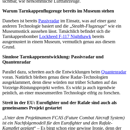
sichtbar, wie herkömmliche Luftfahrzeuge.
Warum Tarnkappenflugzeuge bereits im Museum stehen
Daneben ist bereits
Passivradar
im Einsatz, was auf einer ganz
anderen Technologie basiert und die „
Stealth-Flugzeuge
“ wie ein
Museumsstück aussehen lässt. Tatsächlich befindet sich die
Tarnkappenbomber
Lockheed F-117 Nighthawk
bereits
ausgemustert in einem Museum, vermutlich genau aus diesem
Grund.
Sinnlose Tarnkappenentwicklung: Passivradar und
Quantenradar
Parallel dazu, schreiten auch die Entwicklungen beim
Quantenradar
voran. Natürlich bleiben genau diese Radar-Technologien
ausgeklammert, denn diese würden nur trüber Schatten auf das
Vorzeige-Rüstungsprojekt werfen. Es wirkt ja auch irgendwie
peinlich, an einer museumsreifen Technologie eifrig zu forschen.
Streit in der EU: Eurofighter und der Rafale sind auch als
gemeinsames Projekt gestartet
„
Unter dem Projektnamen FCAS (Future Combat Aircraft System)
ist ein Nachfolgemodell für den Eurofighter und den Rafale-
Kampfjet geplant
“ – Es birgt schon eine gewisse Ironie, denn der