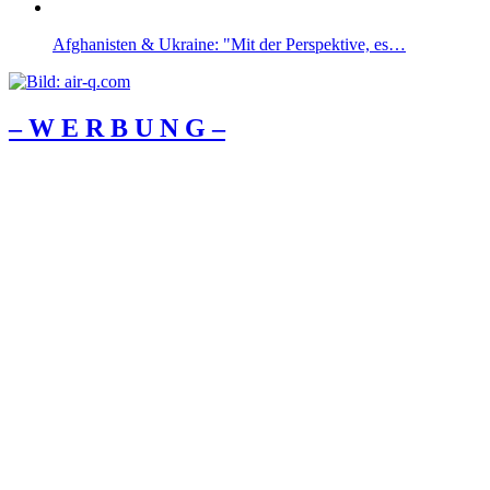
Afghanisten & Ukraine: "Mit der Perspektive, es…
– W Ε R Β U Ν G –