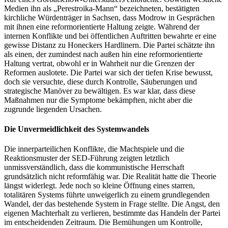
Medien ihn als „Perestroika-Mann“ bezeichneten, bestätigten
kirchliche Würdenträger in Sachsen, dass Modrow in Gesprächen
mit ihnen eine reformorientierte Haltung zeigte. Während der
internen Konflikte und bei öffentlichen Auftritten bewahrte er eine
gewisse Distanz zu Honeckers Hardlinern. Die Partei schätzte ihn
als einen, der zumindest nach außen hin eine reformorientierte
Haltung vertrat, obwohl er in Wahrheit nur die Grenzen der
Reformen auslotete. Die Partei war sich der tiefen Krise bewusst,
doch sie versuchte, diese durch Kontrolle, Säuberungen und
strategische Manöver zu bewältigen. Es war klar, dass diese
Maßnahmen nur die Symptome bekämpften, nicht aber die
zugrunde liegenden Ursachen.
Die Unvermeidlichkeit des Systemwandels
Die innerparteilichen Konflikte, die Machtspiele und die
Reaktionsmuster der SED-Führung zeigten letztlich
unmissverständlich, dass die kommunistische Herrschaft
grundsätzlich nicht reformfähig war. Die Realität hatte die Theorie
längst widerlegt. Jede noch so kleine Öffnung eines starren,
totalitären Systems führte unweigerlich zu einem grundlegenden
Wandel, der das bestehende System in Frage stellte. Die Angst, den
eigenen Machterhalt zu verlieren, bestimmte das Handeln der Partei
im entscheidenden Zeitraum. Die Bemühungen um Kontrolle,