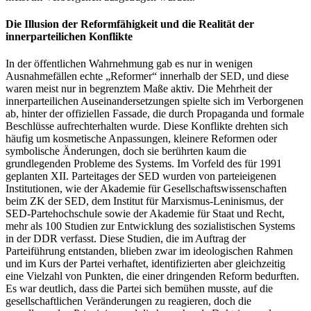
Die Illusion der Reformfähigkeit und die Realität der
innerparteilichen Konflikte
In der öffentlichen Wahrnehmung gab es nur in wenigen
Ausnahmefällen echte „Reformer“ innerhalb der SED, und diese
waren meist nur in begrenztem Maße aktiv. Die Mehrheit der
innerparteilichen Auseinandersetzungen spielte sich im Verborgenen
ab, hinter der offiziellen Fassade, die durch Propaganda und formale
Beschlüsse aufrechterhalten wurde. Diese Konflikte drehten sich
häufig um kosmetische Anpassungen, kleinere Reformen oder
symbolische Änderungen, doch sie berührten kaum die
grundlegenden Probleme des Systems. Im Vorfeld des für 1991
geplanten XII. Parteitages der SED wurden von parteieigenen
Institutionen, wie der Akademie für Gesellschaftswissenschaften
beim ZK der SED, dem Institut für Marxismus-Leninismus, der
SED-Partehochschule sowie der Akademie für Staat und Recht,
mehr als 100 Studien zur Entwicklung des sozialistischen Systems
in der DDR verfasst. Diese Studien, die im Auftrag der
Parteiführung entstanden, blieben zwar im ideologischen Rahmen
und im Kurs der Partei verhaftet, identifizierten aber gleichzeitig
eine Vielzahl von Punkten, die einer dringenden Reform bedurften.
Es war deutlich, dass die Partei sich bemühen musste, auf die
gesellschaftlichen Veränderungen zu reagieren, doch die