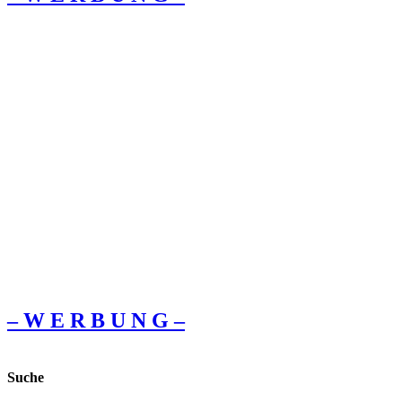
– W Ε R Β U Ν G –
Suche