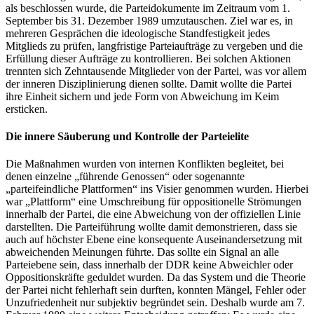
als beschlossen wurde, die Parteidokumente im Zeitraum vom 1.
September bis 31. Dezember 1989 umzutauschen. Ziel war es, in
mehreren Gesprächen die ideologische Standfestigkeit jedes
Mitglieds zu prüfen, langfristige Parteiaufträge zu vergeben und die
Erfüllung dieser Aufträge zu kontrollieren. Bei solchen Aktionen
trennten sich Zehntausende Mitglieder von der Partei, was vor allem
der inneren Disziplinierung dienen sollte. Damit wollte die Partei
ihre Einheit sichern und jede Form von Abweichung im Keim
ersticken.
Die innere Säuberung und Kontrolle der Parteielite
Die Maßnahmen wurden von internen Konflikten begleitet, bei
denen einzelne „führende Genossen“ oder sogenannte
„parteifeindliche Plattformen“ ins Visier genommen wurden. Hierbei
war „Plattform“ eine Umschreibung für oppositionelle Strömungen
innerhalb der Partei, die eine Abweichung von der offiziellen Linie
darstellten. Die Parteiführung wollte damit demonstrieren, dass sie
auch auf höchster Ebene eine konsequente Auseinandersetzung mit
abweichenden Meinungen führte. Das sollte ein Signal an alle
Parteiebene sein, dass innerhalb der DDR keine Abweichler oder
Oppositionskräfte geduldet wurden. Da das System und die Theorie
der Partei nicht fehlerhaft sein durften, konnten Mängel, Fehler oder
Unzufriedenheit nur subjektiv begründet sein. Deshalb wurde am 7.