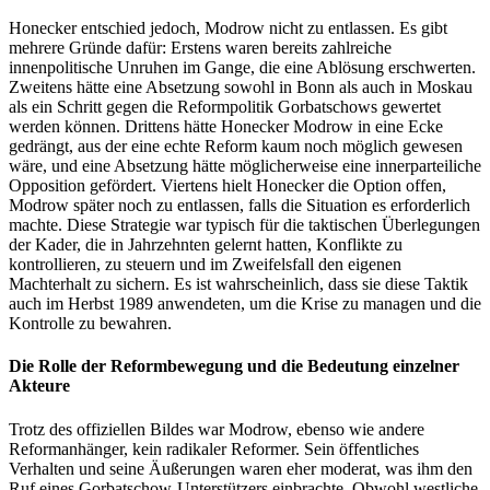
Honecker entschied jedoch, Modrow nicht zu entlassen. Es gibt
mehrere Gründe dafür: Erstens waren bereits zahlreiche
innenpolitische Unruhen im Gange, die eine Ablösung erschwerten.
Zweitens hätte eine Absetzung sowohl in Bonn als auch in Moskau
als ein Schritt gegen die Reformpolitik Gorbatschows gewertet
werden können. Drittens hätte Honecker Modrow in eine Ecke
gedrängt, aus der eine echte Reform kaum noch möglich gewesen
wäre, und eine Absetzung hätte möglicherweise eine innerparteiliche
Opposition gefördert. Viertens hielt Honecker die Option offen,
Modrow später noch zu entlassen, falls die Situation es erforderlich
machte. Diese Strategie war typisch für die taktischen Überlegungen
der Kader, die in Jahrzehnten gelernt hatten, Konflikte zu
kontrollieren, zu steuern und im Zweifelsfall den eigenen
Machterhalt zu sichern. Es ist wahrscheinlich, dass sie diese Taktik
auch im Herbst 1989 anwendeten, um die Krise zu managen und die
Kontrolle zu bewahren.
Die Rolle der Reformbewegung und die Bedeutung einzelner
Akteure
Trotz des offiziellen Bildes war Modrow, ebenso wie andere
Reformanhänger, kein radikaler Reformer. Sein öffentliches
Verhalten und seine Äußerungen waren eher moderat, was ihm den
Ruf eines Gorbatschow-Unterstützers einbrachte. Obwohl westliche