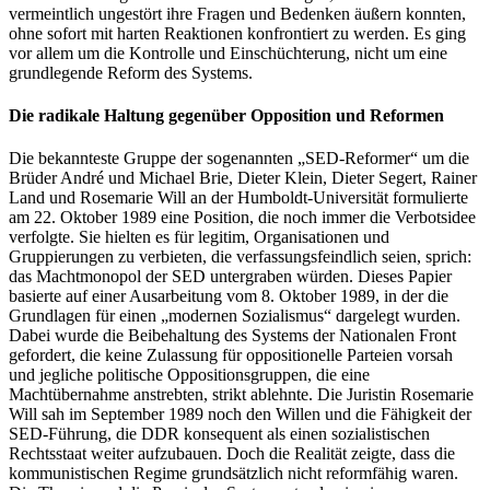
vermeintlich ungestört ihre Fragen und Bedenken äußern konnten,
ohne sofort mit harten Reaktionen konfrontiert zu werden. Es ging
vor allem um die Kontrolle und Einschüchterung, nicht um eine
grundlegende Reform des Systems.
Die radikale Haltung gegenüber Opposition und Reformen
Die bekannteste Gruppe der sogenannten „SED-Reformer“ um die
Brüder André und Michael Brie, Dieter Klein, Dieter Segert, Rainer
Land und Rosemarie Will an der Humboldt-Universität formulierte
am 22. Oktober 1989 eine Position, die noch immer die Verbotsidee
verfolgte. Sie hielten es für legitim, Organisationen und
Gruppierungen zu verbieten, die verfassungsfeindlich seien, sprich:
das Machtmonopol der SED untergraben würden. Dieses Papier
basierte auf einer Ausarbeitung vom 8. Oktober 1989, in der die
Grundlagen für einen „modernen Sozialismus“ dargelegt wurden.
Dabei wurde die Beibehaltung des Systems der Nationalen Front
gefordert, die keine Zulassung für oppositionelle Parteien vorsah
und jegliche politische Oppositionsgruppen, die eine
Machtübernahme anstrebten, strikt ablehnte. Die Juristin Rosemarie
Will sah im September 1989 noch den Willen und die Fähigkeit der
SED-Führung, die DDR konsequent als einen sozialistischen
Rechtsstaat weiter aufzubauen. Doch die Realität zeigte, dass die
kommunistischen Regime grundsätzlich nicht reformfähig waren.