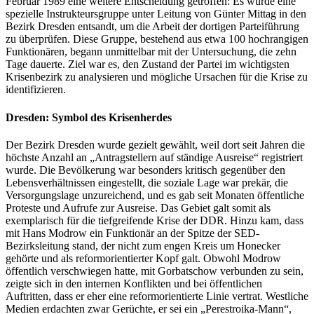
Februar 1989 eine weitere Entscheidung getroffen: Es wurde eine
spezielle Instrukteursgruppe unter Leitung von Günter Mittag in den
Bezirk Dresden entsandt, um die Arbeit der dortigen Parteiführung
zu überprüfen. Diese Gruppe, bestehend aus etwa 100 hochrangigen
Funktionären, begann unmittelbar mit der Untersuchung, die zehn
Tage dauerte. Ziel war es, den Zustand der Partei im wichtigsten
Krisenbezirk zu analysieren und mögliche Ursachen für die Krise zu
identifizieren.
Dresden: Symbol des Krisenherdes
Der Bezirk Dresden wurde gezielt gewählt, weil dort seit Jahren die
höchste Anzahl an „Antragstellern auf ständige Ausreise“ registriert
wurde. Die Bevölkerung war besonders kritisch gegenüber den
Lebensverhältnissen eingestellt, die soziale Lage war prekär, die
Versorgungslage unzureichend, und es gab seit Monaten öffentliche
Proteste und Aufrufe zur Ausreise. Das Gebiet galt somit als
exemplarisch für die tiefgreifende Krise der DDR. Hinzu kam, dass
mit Hans Modrow ein Funktionär an der Spitze der SED-
Bezirksleitung stand, der nicht zum engen Kreis um Honecker
gehörte und als reformorientierter Kopf galt. Obwohl Modrow
öffentlich verschwiegen hatte, mit Gorbatschow verbunden zu sein,
zeigte sich in den internen Konflikten und bei öffentlichen
Auftritten, dass er eher eine reformorientierte Linie vertrat. Westliche
Medien erdachten zwar Gerüchte, er sei ein „Perestroika-Mann“,