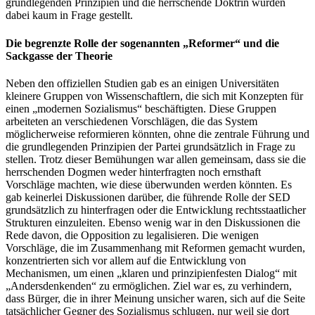
grundlegenden Prinzipien und die herrschende Doktrin wurden
dabei kaum in Frage gestellt.
Die begrenzte Rolle der sogenannten „Reformer“ und die
Sackgasse der Theorie
Neben den offiziellen Studien gab es an einigen Universitäten
kleinere Gruppen von Wissenschaftlern, die sich mit Konzepten für
einen „modernen Sozialismus“ beschäftigten. Diese Gruppen
arbeiteten an verschiedenen Vorschlägen, die das System
möglicherweise reformieren könnten, ohne die zentrale Führung und
die grundlegenden Prinzipien der Partei grundsätzlich in Frage zu
stellen. Trotz dieser Bemühungen war allen gemeinsam, dass sie die
herrschenden Dogmen weder hinterfragten noch ernsthaft
Vorschläge machten, wie diese überwunden werden könnten. Es
gab keinerlei Diskussionen darüber, die führende Rolle der SED
grundsätzlich zu hinterfragen oder die Entwicklung rechtsstaatlicher
Strukturen einzuleiten. Ebenso wenig war in den Diskussionen die
Rede davon, die Opposition zu legalisieren. Die wenigen
Vorschläge, die im Zusammenhang mit Reformen gemacht wurden,
konzentrierten sich vor allem auf die Entwicklung von
Mechanismen, um einen „klaren und prinzipienfesten Dialog“ mit
„Andersdenkenden“ zu ermöglichen. Ziel war es, zu verhindern,
dass Bürger, die in ihrer Meinung unsicher waren, sich auf die Seite
tatsächlicher Gegner des Sozialismus schlugen, nur weil sie dort