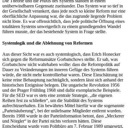
Die Theorie und die Praxis des Systems standen in einem
unüberwindbaren Gegensatz zueinander. Das System war so tief in
der Gesellschaft verankert, dass jede noch so kleine Reform nur eine
oberflächliche Anpassung war, die das zugrunde liegende Problem
nicht löste. Es war offensichtlich, dass jede politische Öffnung eines
totalitären Systems unweigerlich zu einem grundlegenden Wandel
führen musste, der das bestehende System in Frage stellte.
Systemlogik und die Ablehnung von Reformen
Aus dieser Sicht war es auch systemlogisch, dass Erich Honecker
sich gegen die Reformansätze Gorbatschows stellte. Er sah, was
Gorbatschow nicht wahrhaben wollte: dass die Reformpolitik auf
Dauer zu Veränderungen im inneren Gefüge des Systems führen
würde, die nicht mehr kontrollierbar waren. Diese Einschätzung ist
keine reine Behauptung nachträglich, sondern lässt sich anhand der
historischen Ereignisse belegen. Die ungarische Revolution 1956
und der Prager Frühling 1968 sind dafür exemplarische Beispiele.
Für die SED war es stets eine zentrale Strategie, „die eigenen
Reihen fest zu schließen“, um die Stabilität des Systems
aufrechtzuerhalten. Ein bewährtes Mittel hierfür war die sogenannte
„Parteisäuberung“, bei der unliebsame Mitglieder entfernt wurden.
Bereits 1988 wurde in der Parteiinformation betont, dass „Meckerer
und Nörgler“ in der Partei nichts verloren hätten. Diese
Entscheidung wurde vom Politbüro am 7. Februar 1989 umgesetzt,