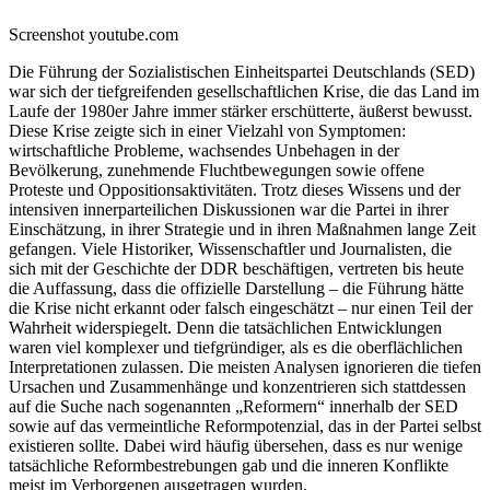
Screenshot youtube.com
Die Führung der Sozialistischen Einheitspartei Deutschlands (SED)
war sich der tiefgreifenden gesellschaftlichen Krise, die das Land im
Laufe der 1980er Jahre immer stärker erschütterte, äußerst bewusst.
Diese Krise zeigte sich in einer Vielzahl von Symptomen:
wirtschaftliche Probleme, wachsendes Unbehagen in der
Bevölkerung, zunehmende Fluchtbewegungen sowie offene
Proteste und Oppositionsaktivitäten. Trotz dieses Wissens und der
intensiven innerparteilichen Diskussionen war die Partei in ihrer
Einschätzung, in ihrer Strategie und in ihren Maßnahmen lange Zeit
gefangen. Viele Historiker, Wissenschaftler und Journalisten, die
sich mit der Geschichte der DDR beschäftigen, vertreten bis heute
die Auffassung, dass die offizielle Darstellung – die Führung hätte
die Krise nicht erkannt oder falsch eingeschätzt – nur einen Teil der
Wahrheit widerspiegelt. Denn die tatsächlichen Entwicklungen
waren viel komplexer und tiefgründiger, als es die oberflächlichen
Interpretationen zulassen. Die meisten Analysen ignorieren die tiefen
Ursachen und Zusammenhänge und konzentrieren sich stattdessen
auf die Suche nach sogenannten „Reformern“ innerhalb der SED
sowie auf das vermeintliche Reformpotenzial, das in der Partei selbst
existieren sollte. Dabei wird häufig übersehen, dass es nur wenige
tatsächliche Reformbestrebungen gab und die inneren Konflikte
meist im Verborgenen ausgetragen wurden.