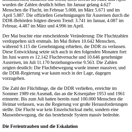
wurden die Zahlen deutlich höher. Im Januar gelang 4.627
Menschen die Flucht, im Februar 5.008, im März 5.671 und im
April 5.887. Die offiziellen Genehmigungen für Ausreisen durch die
DDR-Behörden folgten diesem Trend: 3.741 im Januar, 4.087 im
Februar, 4.487 im März und 4.996 im April.
Der Mai brachte eine entscheidende Veränderung: Die Fluchtzahlen
verdoppelten sich erstmals. Im Mai flohen 10.642 Menschen,
während 9.115 die Genehmigung erhielten, die DDR zu verlassen.
Diese Entwicklung setzte sich auch in den folgenden Monaten fort:
Im Juni waren es 12.142 Fluchtversuche und 10.646 genehmigte
Ausreisen, im Juli 11.170 beziehungsweise 9.563. Die Zahlen
zeigten deutlich: Die Fluchtbewegung wurde immer massiver, und
die DDR-Regierung war kaum noch in der Lage, dagegen
vorzugehen.
Die Zahl der Flüchtlinge, die die DDR verließen, erreichte im
Sommer 1989 ein Ausmaß, das an die Krisenjahre 1953 und 1961
erinnerte. Bis zum Juli hatten bereits rund 100.000 Menschen die
Heimat verlassen, was die Regierung vor große Herausforderungen
stellte. Die Flucht war kein Einzelschicksal mehr, sondern eine
Massenbewegung, die das bestehende System massiv bedrohte.
Die Ferientrauben und die Eskalation