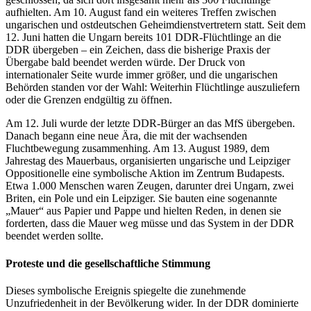
aufhielten. Am 10. August fand ein weiteres Treffen zwischen
ungarischen und ostdeutschen Geheimdienstvertretern statt. Seit dem
12. Juni hatten die Ungarn bereits 101 DDR-Flüchtlinge an die
DDR übergeben – ein Zeichen, dass die bisherige Praxis der
Übergabe bald beendet werden würde. Der Druck von
internationaler Seite wurde immer größer, und die ungarischen
Behörden standen vor der Wahl: Weiterhin Flüchtlinge auszuliefern
oder die Grenzen endgültig zu öffnen.
Am 12. Juli wurde der letzte DDR-Bürger an das MfS übergeben.
Danach begann eine neue Ära, die mit der wachsenden
Fluchtbewegung zusammenhing. Am 13. August 1989, dem
Jahrestag des Mauerbaus, organisierten ungarische und Leipziger
Oppositionelle eine symbolische Aktion im Zentrum Budapests.
Etwa 1.000 Menschen waren Zeugen, darunter drei Ungarn, zwei
Briten, ein Pole und ein Leipziger. Sie bauten eine sogenannte
„Mauer“ aus Papier und Pappe und hielten Reden, in denen sie
forderten, dass die Mauer weg müsse und das System in der DDR
beendet werden sollte.
Proteste und die gesellschaftliche Stimmung
Dieses symbolische Ereignis spiegelte die zunehmende
Unzufriedenheit in der Bevölkerung wider. In der DDR dominierte