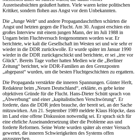
Ausreiseabsichten geäußert hatten. Viele waren keine politischen
Kritiker, sondern flohen aus Angst vor dem Unbekannten.
Die „Junge Welt“ und andere Propagandaschriften schürten die
Angst und hetzten gegen die Flucht. Am 30. August erschien ein
großes Interview mit einem jungen Mann, der im Juli 1988 in
Ungarn beim Fluchtversuch festgenommen worden war. Er
berichtete, wie kalt die Gesellschaft im Westen sei und wie sehr er
wieder in die DDR zurückwolle. Er wurde später im Januar 1990
wieder in die DDR zurückgeschickt und berichtete, er sei „irre vor
Glück“. Bereits Tage vorher hatten Medien wie die „Berliner
Zeitung“ berichtet, wie DDR-Familien an den Grenzposten
„abgepasst“ wurden, um die besten Fluchtgeschichten zu ergattern.
Die Propaganda verstärkte die inneren Spannungen. Günter Herlt,
Redakteur beim „Neuen Deutschland“, erklärte, es gebe keine
objektiven Gründe für die Flucht. Hans-Dieter Schütt sprach von
„Abwerbung“ und einer „kapitalistischen Verschwörung“. Er
forderte, dass die DDR jeden brauche, der bereit sei, an der Sache
mitzuwirken. Am 21. September 1989 meldete Klaus Höpcke, dass
im Land eine offene Diskussion notwendig sei. Er sprach sich für
eine ehrliche Auseinandersetzung über die Probleme aus und
forderte Reformen. Seine Worte wurden später als erster Versuch
gewertet, die inneren Schwierigkeiten des Systems offen
anzusprechen.