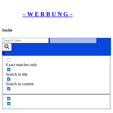
– W Ε R Β U Ν G –
Suche
Exact matches only
Search in title
Search in content