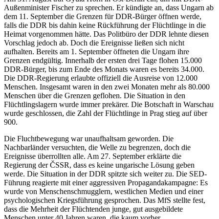
Außenminister Fischer zu sprechen. Er kündigte an, dass Ungarn ab
dem 11. September die Grenzen für DDR-Bürger öffnen werde,
falls die DDR bis dahin keine Rückführung der Flüchtlinge in die
Heimat vorgenommen hätte. Das Politbüro der DDR lehnte diesen
Vorschlag jedoch ab. Doch die Ereignisse ließen sich nicht
aufhalten. Bereits am 1. September öffneten die Ungarn ihre
Grenzen endgültig. Innerhalb der ersten drei Tage flohen 15.000
DDR-Bürger, bis zum Ende des Monats waren es bereits 34.000.
Die DDR-Regierung erlaubte offiziell die Ausreise von 12.000
Menschen. Insgesamt waren in den zwei Monaten mehr als 80.000
Menschen über die Grenzen geflohen. Die Situation in den
Flüchtlingslagern wurde immer prekärer. Die Botschaft in Warschau
wurde geschlossen, die Zahl der Flüchtlinge in Prag stieg auf über
900.
Die Fluchtbewegung war unaufhaltsam geworden. Die
Nachbarländer versuchten, die Welle zu begrenzen, doch die
Ereignisse überrollten alle. Am 27. September erklärte die
Regierung der ČSSR, dass es keine ungarische Lösung geben
werde. Die Situation in der DDR spitzte sich weiter zu. Die SED-
Führung reagierte mit einer aggressiven Propagandakampagne: Es
wurde von Menschenschmugglern, westlichen Medien und einer
psychologischen Kriegsführung gesprochen. Das MfS stellte fest,
dass die Mehrheit der Flüchtenden junge, gut ausgebildete
Menschen unter 40 Jahren waren, die kaum vorher