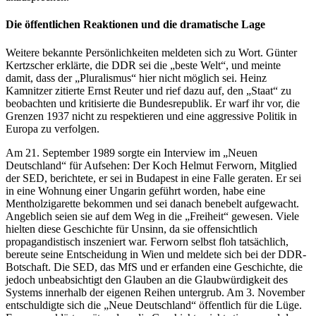
Die öffentlichen Reaktionen und die dramatische Lage
Weitere bekannte Persönlichkeiten meldeten sich zu Wort. Günter
Kertzscher erklärte, die DDR sei die „beste Welt“, und meinte
damit, dass der „Pluralismus“ hier nicht möglich sei. Heinz
Kamnitzer zitierte Ernst Reuter und rief dazu auf, den „Staat“ zu
beobachten und kritisierte die Bundesrepublik. Er warf ihr vor, die
Grenzen 1937 nicht zu respektieren und eine aggressive Politik in
Europa zu verfolgen.
Am 21. September 1989 sorgte ein Interview im „Neuen
Deutschland“ für Aufsehen: Der Koch Helmut Ferworn, Mitglied
der SED, berichtete, er sei in Budapest in eine Falle geraten. Er sei
in eine Wohnung einer Ungarin geführt worden, habe eine
Mentholzigarette bekommen und sei danach benebelt aufgewacht.
Angeblich seien sie auf dem Weg in die „Freiheit“ gewesen. Viele
hielten diese Geschichte für Unsinn, da sie offensichtlich
propagandistisch inszeniert war. Ferworn selbst floh tatsächlich,
bereute seine Entscheidung in Wien und meldete sich bei der DDR-
Botschaft. Die SED, das MfS und er erfanden eine Geschichte, die
jedoch unbeabsichtigt den Glauben an die Glaubwürdigkeit des
Systems innerhalb der eigenen Reihen untergrub. Am 3. November
entschuldigte sich die „Neue Deutschland“ öffentlich für die Lüge.