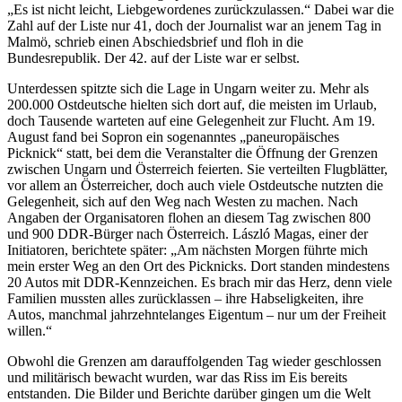
„Es ist nicht leicht, Liebgewordenes zurückzulassen.“ Dabei war die
Zahl auf der Liste nur 41, doch der Journalist war an jenem Tag in
Malmö, schrieb einen Abschiedsbrief und floh in die
Bundesrepublik. Der 42. auf der Liste war er selbst.
Unterdessen spitzte sich die Lage in Ungarn weiter zu. Mehr als
200.000 Ostdeutsche hielten sich dort auf, die meisten im Urlaub,
doch Tausende warteten auf eine Gelegenheit zur Flucht. Am 19.
August fand bei Sopron ein sogenanntes „paneuropäisches
Picknick“ statt, bei dem die Veranstalter die Öffnung der Grenzen
zwischen Ungarn und Österreich feierten. Sie verteilten Flugblätter,
vor allem an Österreicher, doch auch viele Ostdeutsche nutzten die
Gelegenheit, sich auf den Weg nach Westen zu machen. Nach
Angaben der Organisatoren flohen an diesem Tag zwischen 800
und 900 DDR-Bürger nach Österreich. László Magas, einer der
Initiatoren, berichtete später: „Am nächsten Morgen führte mich
mein erster Weg an den Ort des Picknicks. Dort standen mindestens
20 Autos mit DDR-Kennzeichen. Es brach mir das Herz, denn viele
Familien mussten alles zurücklassen – ihre Habseligkeiten, ihre
Autos, manchmal jahrzehntelanges Eigentum – nur um der Freiheit
willen.“
Obwohl die Grenzen am darauffolgenden Tag wieder geschlossen
und militärisch bewacht wurden, war das Riss im Eis bereits
entstanden. Die Bilder und Berichte darüber gingen um die Welt