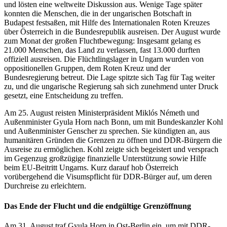
und lösten eine weltweite Diskussion aus. Wenige Tage später
konnten die Menschen, die in der ungarischen Botschaft in
Budapest festsaßen, mit Hilfe des Internationalen Roten Kreuzes
über Österreich in die Bundesrepublik ausreisen. Der August wurde
zum Monat der großen Fluchtbewegung: Insgesamt gelang es
21.000 Menschen, das Land zu verlassen, fast 13.000 durften
offiziell ausreisen. Die Flüchtlingslager in Ungarn wurden von
oppositionellen Gruppen, dem Roten Kreuz und der
Bundesregierung betreut. Die Lage spitzte sich Tag für Tag weiter
zu, und die ungarische Regierung sah sich zunehmend unter Druck
gesetzt, eine Entscheidung zu treffen.
Am 25. August reisten Ministerpräsident Miklós Németh und
Außenminister Gyula Horn nach Bonn, um mit Bundeskanzler Kohl
und Außenminister Genscher zu sprechen. Sie kündigten an, aus
humanitären Gründen die Grenzen zu öffnen und DDR-Bürgern die
Ausreise zu ermöglichen. Kohl zeigte sich begeistert und versprach
im Gegenzug großzügige finanzielle Unterstützung sowie Hilfe
beim EU-Beitritt Ungarns. Kurz darauf hob Österreich
vorübergehend die Visumspflicht für DDR-Bürger auf, um deren
Durchreise zu erleichtern.
Das Ende der Flucht und die endgültige Grenzöffnung
Am 31. August traf Gyula Horn in Ost-Berlin ein, um mit DDR-