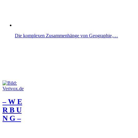
Die komplexen Zusammenhänge von Geographie,…
– W Ε
R Β U
Ν G –