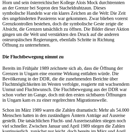
Horn und sein österreichischer Kollege Alois Mock durchtrennten
an der Grenze bei Sopron den Stacheldrahtzaun. Dieses
symbolische Handeln war ein klares Zeichen an die Welt: Die Zeit
des ungehinderten Passierens war gekommen. Zwar blieben vorerst
Grenzkontrollen bestehen, doch die symbolische Geste zeigte die
Absicht, die Grenzen tatsächlich zu öffnen. Die Bilder dieser Aktion
gingen um die Welt und verstärkten den Druck auf die anderen
osteuropäischen Regierungen, ebenfalls Schritte in Richtung
Öffnung zu unternehmen.
Die Fluchtbewegung nimmt zu
Bereits im Frühjahr 1989 zeichnete sich ab, dass die Öffnung der
Grenzen in Ungarn eine enorme Wirkung entfalten würde. Die
Bevölkerung in der DDR, die die zunehmenden Berichte über
Fluchtmöglichkeiten im Westen verfolgte, reagierte mit wachsendem
Unmut und Fluchtwunsch. Die Fluchtbewegung aus der DDR war
schon vorher im Gange, doch mit den ersten sichtbaren Öffnungen
in Ungarn kam es zu einer regelrechten Migrationswelle.
Schon im März 1989 waren die Zahlen dramatisch: Mehr als 54.000
Menschen hatten in den zuständigen Ämtern Anträge auf Ausreise
gestellt. Die tatsächlichen Flucht- und Ausreisezahlen stiegen noch
viel schneller. Zwischen Januar und April 1989 stiegen die Zahlen
kontinuierlich, zunächst nur leicht, doch bereits im März und April