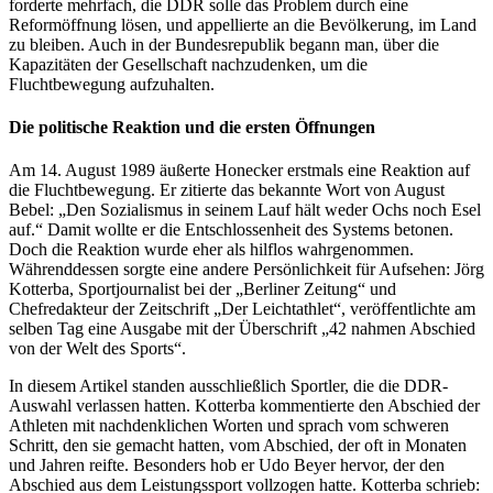
forderte mehrfach, die DDR solle das Problem durch eine
Reformöffnung lösen, und appellierte an die Bevölkerung, im Land
zu bleiben. Auch in der Bundesrepublik begann man, über die
Kapazitäten der Gesellschaft nachzudenken, um die
Fluchtbewegung aufzuhalten.
Die politische Reaktion und die ersten Öffnungen
Am 14. August 1989 äußerte Honecker erstmals eine Reaktion auf
die Fluchtbewegung. Er zitierte das bekannte Wort von August
Bebel: „Den Sozialismus in seinem Lauf hält weder Ochs noch Esel
auf.“ Damit wollte er die Entschlossenheit des Systems betonen.
Doch die Reaktion wurde eher als hilflos wahrgenommen.
Währenddessen sorgte eine andere Persönlichkeit für Aufsehen: Jörg
Kotterba, Sportjournalist bei der „Berliner Zeitung“ und
Chefredakteur der Zeitschrift „Der Leichtathlet“, veröffentlichte am
selben Tag eine Ausgabe mit der Überschrift „42 nahmen Abschied
von der Welt des Sports“.
In diesem Artikel standen ausschließlich Sportler, die die DDR-
Auswahl verlassen hatten. Kotterba kommentierte den Abschied der
Athleten mit nachdenklichen Worten und sprach vom schweren
Schritt, den sie gemacht hatten, vom Abschied, der oft in Monaten
und Jahren reifte. Besonders hob er Udo Beyer hervor, der den
Abschied aus dem Leistungssport vollzogen hatte. Kotterba schrieb: