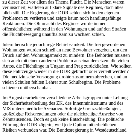
zu dieser Zeit vor allem das Thema Flucht. Die Menschen waren
verunsichert, warteten auf klare Signale des Regimes, doch alles
blieb still. Die Regierung der DDR schien sich in den eigenen
Problemen zu verlieren und zeigte kaum noch handlungsfähige
Reaktionen. Die Ohnmacht des Regimes wurde immer
offensichtlicher, während in den Wohnungen und auf den Straßen
die Fluchtbewegung unaufhaltsam zu wachsen schien.
Intern herrschte jedoch rege Betriebsamkeit. Die frei gewordenen
Wohnungen wurden schnell an neue Bewohner vergeben, um den
Druck auf den Wohnungsmarkt zu mindern. Die Behörden mussten
sich auch mit einem anderen Problem auseinandersetzen: die vielen
Autos, die Flüchtlinge in Ungarn und Prag zurückließen. Wie sollten
diese Fahrzeuge wieder in die DDR gebracht oder verteilt werden?
Die medizinische Versorgung drohte zusammenzubrechen, und an
vielen Schulen fehlten Lehrer zum Schulbeginn. Die Probleme
schienen unüberschaubar.
Im August erarbeiteten verschiedene Arbeitsgruppen unter Leitung
der Sicherheitsabteilung des ZK, des Innenministeriums und des
MfS unterschiedliche Szenarien: Sofortige Grenzschließungen,
großzügige Reiseregelungen oder die gleichzeitige Ausreise von
Zehntausenden. Doch es gab keine Entscheidung. Die politische
Führung der DDR zögerte, weil jede Option mit erheblichen
Risiken verbunden war. Die Bundesregierung in Westdeutschland