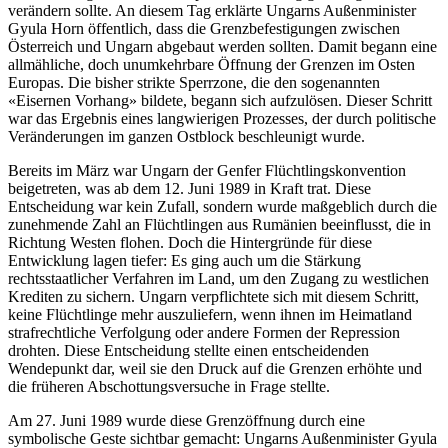
verändern sollte. An diesem Tag erklärte Ungarns Außenminister
Gyula Horn öffentlich, dass die Grenzbefestigungen zwischen
Österreich und Ungarn abgebaut werden sollten. Damit begann eine
allmähliche, doch unumkehrbare Öffnung der Grenzen im Osten
Europas. Die bisher strikte Sperrzone, die den sogenannten
«Eisernen Vorhang» bildete, begann sich aufzulösen. Dieser Schritt
war das Ergebnis eines langwierigen Prozesses, der durch politische
Veränderungen im ganzen Ostblock beschleunigt wurde.
Bereits im März war Ungarn der Genfer Flüchtlingskonvention
beigetreten, was ab dem 12. Juni 1989 in Kraft trat. Diese
Entscheidung war kein Zufall, sondern wurde maßgeblich durch die
zunehmende Zahl an Flüchtlingen aus Rumänien beeinflusst, die in
Richtung Westen flohen. Doch die Hintergründe für diese
Entwicklung lagen tiefer: Es ging auch um die Stärkung
rechtsstaatlicher Verfahren im Land, um den Zugang zu westlichen
Krediten zu sichern. Ungarn verpflichtete sich mit diesem Schritt,
keine Flüchtlinge mehr auszuliefern, wenn ihnen im Heimatland
strafrechtliche Verfolgung oder andere Formen der Repression
drohten. Diese Entscheidung stellte einen entscheidenden
Wendepunkt dar, weil sie den Druck auf die Grenzen erhöhte und
die früheren Abschottungsversuche in Frage stellte.
Am 27. Juni 1989 wurde diese Grenzöffnung durch eine
symbolische Geste sichtbar gemacht: Ungarns Außenminister Gyula