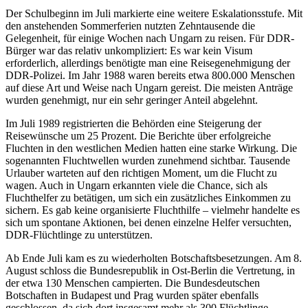
Der Schulbeginn im Juli markierte eine weitere Eskalationsstufe. Mit
den anstehenden Sommerferien nutzten Zehntausende die
Gelegenheit, für einige Wochen nach Ungarn zu reisen. Für DDR-
Bürger war das relativ unkompliziert: Es war kein Visum
erforderlich, allerdings benötigte man eine Reisegenehmigung der
DDR-Polizei. Im Jahr 1988 waren bereits etwa 800.000 Menschen
auf diese Art und Weise nach Ungarn gereist. Die meisten Anträge
wurden genehmigt, nur ein sehr geringer Anteil abgelehnt.
Im Juli 1989 registrierten die Behörden eine Steigerung der
Reisewünsche um 25 Prozent. Die Berichte über erfolgreiche
Fluchten in den westlichen Medien hatten eine starke Wirkung. Die
sogenannten Fluchtwellen wurden zunehmend sichtbar. Tausende
Urlauber warteten auf den richtigen Moment, um die Flucht zu
wagen. Auch in Ungarn erkannten viele die Chance, sich als
Fluchthelfer zu betätigen, um sich ein zusätzliches Einkommen zu
sichern. Es gab keine organisierte Fluchthilfe – vielmehr handelte es
sich um spontane Aktionen, bei denen einzelne Helfer versuchten,
DDR-Flüchtlinge zu unterstützen.
Ab Ende Juli kam es zu wiederholten Botschaftsbesetzungen. Am 8.
August schloss die Bundesrepublik in Ost-Berlin die Vertretung, in
der etwa 130 Menschen campierten. Die Bundesdeutschen
Botschaften in Budapest und Prag wurden später ebenfalls
geschlossen, da sich dort insgesamt mehr als 300 Flüchtlinge