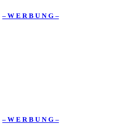
– W Ε R Β U Ν G –
– W Ε R Β U Ν G –