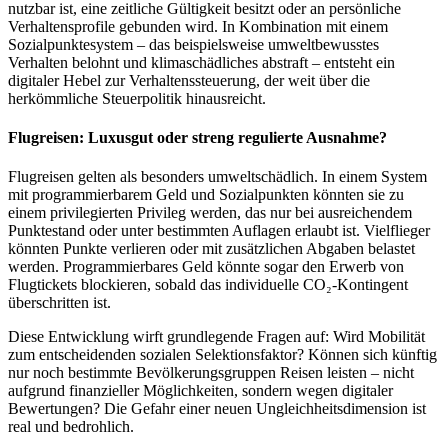
nutzbar ist, eine zeitliche Gültigkeit besitzt oder an persönliche
Verhaltensprofile gebunden wird. In Kombination mit einem
Sozialpunktesystem – das beispielsweise umweltbewusstes
Verhalten belohnt und klimaschädliches abstraft – entsteht ein
digitaler Hebel zur Verhaltenssteuerung, der weit über die
herkömmliche Steuerpolitik hinausreicht.
Flugreisen: Luxusgut oder streng regulierte Ausnahme?
Flugreisen gelten als besonders umweltschädlich. In einem System
mit programmierbarem Geld und Sozialpunkten könnten sie zu
einem privilegierten Privileg werden, das nur bei ausreichendem
Punktestand oder unter bestimmten Auflagen erlaubt ist. Vielflieger
könnten Punkte verlieren oder mit zusätzlichen Abgaben belastet
werden. Programmierbares Geld könnte sogar den Erwerb von
Flugtickets blockieren, sobald das individuelle CO₂-Kontingent
überschritten ist.
Diese Entwicklung wirft grundlegende Fragen auf: Wird Mobilität
zum entscheidenden sozialen Selektionsfaktor? Können sich künftig
nur noch bestimmte Bevölkerungsgruppen Reisen leisten – nicht
aufgrund finanzieller Möglichkeiten, sondern wegen digitaler
Bewertungen? Die Gefahr einer neuen Ungleichheitsdimension ist
real und bedrohlich.