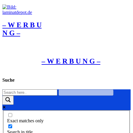
– W Ε R Β U
Ν G –
– W Ε R Β U Ν G –
Suche
Exact matches only
Search in title