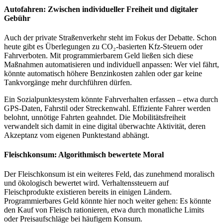
Autofahren: Zwischen individueller Freiheit und digitaler
Gebühr
Auch der private Straßenverkehr steht im Fokus der Debatte. Schon
heute gibt es Überlegungen zu CO₂-basierten Kfz-Steuern oder
Fahrverboten. Mit programmierbarem Geld ließen sich diese
Maßnahmen automatisieren und individuell anpassen: Wer viel fährt,
könnte automatisch höhere Benzinkosten zahlen oder gar keine
Tankvorgänge mehr durchführen dürfen.
Ein Sozialpunktesystem könnte Fahrverhalten erfassen – etwa durch
GPS-Daten, Fahrstil oder Streckenwahl. Effiziente Fahrer werden
belohnt, unnötige Fahrten geahndet. Die Mobilitätsfreiheit
verwandelt sich damit in eine digital überwachte Aktivität, deren
Akzeptanz vom eigenen Punktestand abhängt.
Fleischkonsum: Algorithmisch bewertete Moral
Der Fleischkonsum ist ein weiteres Feld, das zunehmend moralisch
und ökologisch bewertet wird. Verhaltenssteuern auf
Fleischprodukte existieren bereits in einigen Ländern.
Programmierbares Geld könnte hier noch weiter gehen: Es könnte
den Kauf von Fleisch rationieren, etwa durch monatliche Limits
oder Preisaufschläge bei häufigem Konsum.