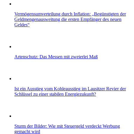
Vermögensumverteilung durch Inflation: „Begünstigten der
Geldmengenausweitung die ersten Empfänger des neuen
Geldes“
Artenschutz: Das Messen mit zweierlei Maß
Ist ein Ausstieg vom Kohleausstieg im Lausitzer Revier der
Schlüssel zu einer stabilen Energiezukunft?
Sturm der Bilder: Wie mit Steuergeld verdeckt Werbung
gemacht wird