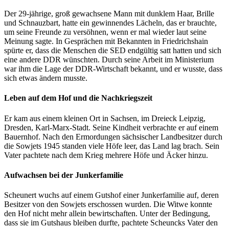
Der 29-jährige, groß gewachsene Mann mit dunklem Haar, Brille
und Schnauzbart, hatte ein gewinnendes Lächeln, das er brauchte,
um seine Freunde zu versöhnen, wenn er mal wieder laut seine
Meinung sagte. In Gesprächen mit Bekannten in Friedrichshain
spürte er, dass die Menschen die SED endgültig satt hatten und sich
eine andere DDR wünschten. Durch seine Arbeit im Ministerium
war ihm die Lage der DDR-Wirtschaft bekannt, und er wusste, dass
sich etwas ändern musste.
Leben auf dem Hof und die Nachkriegszeit
Er kam aus einem kleinen Ort in Sachsen, im Dreieck Leipzig,
Dresden, Karl-Marx-Stadt. Seine Kindheit verbrachte er auf einem
Bauernhof. Nach den Ermordungen sächsischer Landbesitzer durch
die Sowjets 1945 standen viele Höfe leer, das Land lag brach. Sein
Vater pachtete nach dem Krieg mehrere Höfe und Äcker hinzu.
Aufwachsen bei der Junkerfamilie
Scheunert wuchs auf einem Gutshof einer Junkerfamilie auf, deren
Besitzer von den Sowjets erschossen wurden. Die Witwe konnte
den Hof nicht mehr allein bewirtschaften. Unter der Bedingung,
dass sie im Gutshaus bleiben durfte, pachtete Scheuncks Vater den