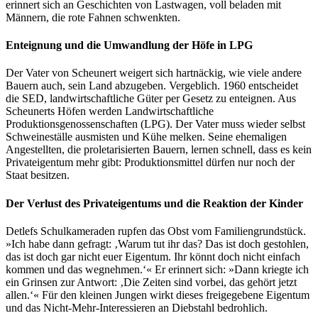
erinnert sich an Geschichten von Lastwagen, voll beladen mit
Männern, die rote Fahnen schwenkten.
Enteignung und die Umwandlung der Höfe in LPG
Der Vater von Scheunert weigert sich hartnäckig, wie viele andere
Bauern auch, sein Land abzugeben. Vergeblich. 1960 entscheidet
die SED, landwirtschaftliche Güter per Gesetz zu enteignen. Aus
Scheunerts Höfen werden Landwirtschaftliche
Produktionsgenossenschaften (LPG). Der Vater muss wieder selbst
Schweineställe ausmisten und Kühe melken. Seine ehemaligen
Angestellten, die proletarisierten Bauern, lernen schnell, dass es kein
Privateigentum mehr gibt: Produktionsmittel dürfen nur noch der
Staat besitzen.
Der Verlust des Privateigentums und die Reaktion der Kinder
Detlefs Schulkameraden rupfen das Obst vom Familiengrundstück.
»Ich habe dann gefragt: ‚Warum tut ihr das? Das ist doch gestohlen,
das ist doch gar nicht euer Eigentum. Ihr könnt doch nicht einfach
kommen und das wegnehmen.‘« Er erinnert sich: »Dann kriegte ich
ein Grinsen zur Antwort: ‚Die Zeiten sind vorbei, das gehört jetzt
allen.‘« Für den kleinen Jungen wirkt dieses freigegebene Eigentum
und das Nicht-Mehr-Interessieren an Diebstahl bedrohlich.