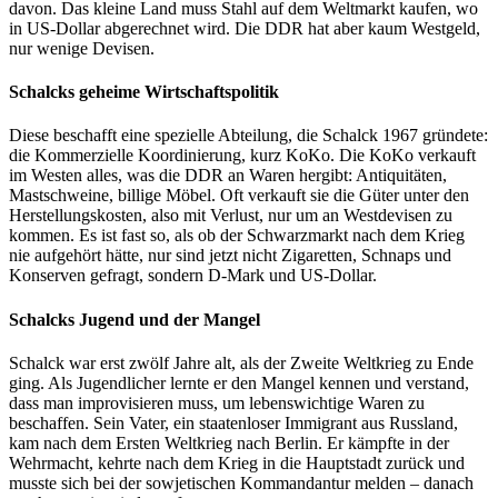
davon. Das kleine Land muss Stahl auf dem Weltmarkt kaufen, wo
in US-Dollar abgerechnet wird. Die DDR hat aber kaum Westgeld,
nur wenige Devisen.
Schalcks geheime Wirtschaftspolitik
Diese beschafft eine spezielle Abteilung, die Schalck 1967 gründete:
die Kommerzielle Koordinierung, kurz KoKo. Die KoKo verkauft
im Westen alles, was die DDR an Waren hergibt: Antiquitäten,
Mastschweine, billige Möbel. Oft verkauft sie die Güter unter den
Herstellungskosten, also mit Verlust, nur um an Westdevisen zu
kommen. Es ist fast so, als ob der Schwarzmarkt nach dem Krieg
nie aufgehört hätte, nur sind jetzt nicht Zigaretten, Schnaps und
Konserven gefragt, sondern D-Mark und US-Dollar.
Schalcks Jugend und der Mangel
Schalck war erst zwölf Jahre alt, als der Zweite Weltkrieg zu Ende
ging. Als Jugendlicher lernte er den Mangel kennen und verstand,
dass man improvisieren muss, um lebenswichtige Waren zu
beschaffen. Sein Vater, ein staatenloser Immigrant aus Russland,
kam nach dem Ersten Weltkrieg nach Berlin. Er kämpfte in der
Wehrmacht, kehrte nach dem Krieg in die Hauptstadt zurück und
musste sich bei der sowjetischen Kommandantur melden – danach