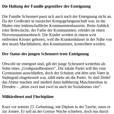
Die Haltung der Familie gegenüber der Enteignung
Die Familie Scheunert passt sich auch nach der Enteignung nicht an.
Da der Großvater in russischer Kriegsgefangenschaft war, ist die
Mutter eine leidenschaftliche Kommunistenhasserin. Beim Anblick
roter Bettwäsche, der Farbe der Kommunisten, erleidet sie einen
Nervenzusammenbruch. Die Kinder werden in einem weit
entfernten Kloster geboren, weil die Krankenhäuser in der Nähe von
den neuen Machthabern, den Kommunisten, kontrolliert werden.
Der Status des jungen Scheunert trotz Enteignung
Obwohl sie enteignet sind, gilt der junge Scheunert weiterhin als
Sohn eines „Großgrundbesitzers“. Die lokale Partei will ihn vom
Gymnasium ausschließen, doch der Schulrat, mit dem sein Vater in
Stalingrad eingekesselt war, zählt mehr als die Partei. So darf Detlef
das Abitur machen und studiert dann halbherzig Maschinenbau in
Dresden – „denn zwei mal zwei ist auch im Sozialismus vier“.
Militärdienst und Fluchtpläne
Kurz vor seinem 23. Geburtstag, mit Diplom in der Tasche, muss er
zur Armee. Er soll an der Grenze Wache schieben, doch nur durch