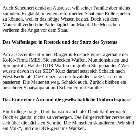
Auch Scheunert denkt an Ausreise, will seiner Familie aber nichts
zumuten. Er glaubt, in einem reformierten Staat eine Rolle spielen
zu können, weil er das nötige Wissen besitzt. Doch seit dem
Mauerfall verliert die Partei täglich an Macht. Die Menschen
verlieren die Angst vor dem Staat.
Das Waffenlager in Rostock und der Sturz des Systems
Am 2. Dezember stürmen Bürger in Rostock eine Lagerhalle der
KoKo-Firma IMES. Sie entdecken Waffen, Munitionskisten und
Sprengstoff. Hat die DDR Waffen im großen Stil gehandelt? Wer
wusste davon in der SED? Kurz darauf setzt sich Schalck nach
West-Berlin ab. Die Grenzer an der Invalidenstraße lassen ihn
passieren. Die Mauer ist weg, Schalck auch. Zurück bleiben ein
unsicherer Staatsapparat und Scheunert mit Familie.
Das Ende einer Ära und die gesellschaftliche Umbruchsphase
Ein Kollege fragt: „Und, haust du auch ab? Denk darüber nach!“
Doch er glaubt, nichts zu verbergen. Die Bürgerrechtler zerstreiten
sich über die nächsten Schritte. Die Menschen skandieren „Wir sind
ein Volk“, und die DDR gerät ins Wanken.