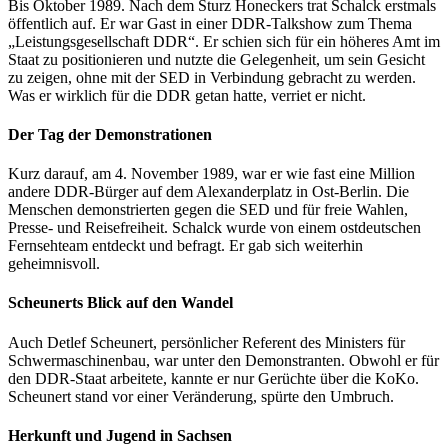
Bis Oktober 1989. Nach dem Sturz Honeckers trat Schalck erstmals
öffentlich auf. Er war Gast in einer DDR-Talkshow zum Thema
„Leistungsgesellschaft DDR“. Er schien sich für ein höheres Amt im
Staat zu positionieren und nutzte die Gelegenheit, um sein Gesicht
zu zeigen, ohne mit der SED in Verbindung gebracht zu werden.
Was er wirklich für die DDR getan hatte, verriet er nicht.
Der Tag der Demonstrationen
Kurz darauf, am 4. November 1989, war er wie fast eine Million
andere DDR-Bürger auf dem Alexanderplatz in Ost-Berlin. Die
Menschen demonstrierten gegen die SED und für freie Wahlen,
Presse- und Reisefreiheit. Schalck wurde von einem ostdeutschen
Fernsehteam entdeckt und befragt. Er gab sich weiterhin
geheimnisvoll.
Scheunerts Blick auf den Wandel
Auch Detlef Scheunert, persönlicher Referent des Ministers für
Schwermaschinenbau, war unter den Demonstranten. Obwohl er für
den DDR-Staat arbeitete, kannte er nur Gerüchte über die KoKo.
Scheunert stand vor einer Veränderung, spürte den Umbruch.
Herkunft und Jugend in Sachsen