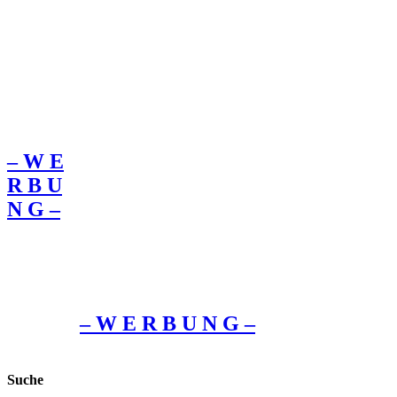
– W Ε
R Β U
Ν G –
– W Ε R Β U Ν G –
Suche