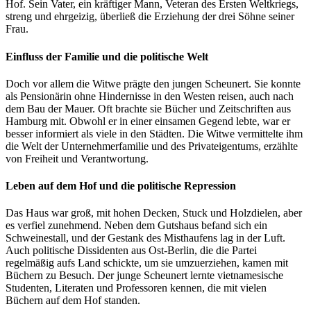
Hof. Sein Vater, ein kräftiger Mann, Veteran des Ersten Weltkriegs,
streng und ehrgeizig, überließ die Erziehung der drei Söhne seiner
Frau.
Einfluss der Familie und die politische Welt
Doch vor allem die Witwe prägte den jungen Scheunert. Sie konnte
als Pensionärin ohne Hindernisse in den Westen reisen, auch nach
dem Bau der Mauer. Oft brachte sie Bücher und Zeitschriften aus
Hamburg mit. Obwohl er in einer einsamen Gegend lebte, war er
besser informiert als viele in den Städten. Die Witwe vermittelte ihm
die Welt der Unternehmerfamilie und des Privateigentums, erzählte
von Freiheit und Verantwortung.
Leben auf dem Hof und die politische Repression
Das Haus war groß, mit hohen Decken, Stuck und Holzdielen, aber
es verfiel zunehmend. Neben dem Gutshaus befand sich ein
Schweinestall, und der Gestank des Misthaufens lag in der Luft.
Auch politische Dissidenten aus Ost-Berlin, die die Partei
regelmäßig aufs Land schickte, um sie umzuerziehen, kamen mit
Büchern zu Besuch. Der junge Scheunert lernte vietnamesische
Studenten, Literaten und Professoren kennen, die mit vielen
Büchern auf dem Hof standen.