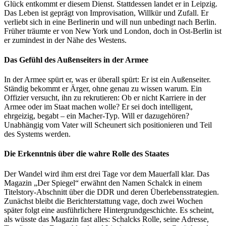
Glück entkommt er diesem Dienst. Stattdessen landet er in Leipzig.
Das Leben ist geprägt von Improvisation, Willkür und Zufall. Er
verliebt sich in eine Berlinerin und will nun unbedingt nach Berlin.
Früher träumte er von New York und London, doch in Ost-Berlin ist
er zumindest in der Nähe des Westens.
Das Gefühl des Außenseiters in der Armee
In der Armee spürt er, was er überall spürt: Er ist ein Außenseiter.
Ständig bekommt er Ärger, ohne genau zu wissen warum. Ein
Offizier versucht, ihn zu rekrutieren: Ob er nicht Karriere in der
Armee oder im Staat machen wolle? Er sei doch intelligent,
ehrgeizig, begabt – ein Macher-Typ. Will er dazugehören?
Unabhängig vom Vater will Scheunert sich positionieren und Teil
des Systems werden.
Die Erkenntnis über die wahre Rolle des Staates
Der Wandel wird ihm erst drei Tage vor dem Mauerfall klar. Das
Magazin „Der Spiegel“ erwähnt den Namen Schalck in einem
Titelstory-Abschnitt über die DDR und deren Überlebensstrategien.
Zunächst bleibt die Berichterstattung vage, doch zwei Wochen
später folgt eine ausführlichere Hintergrundgeschichte. Es scheint,
als wüsste das Magazin fast alles: Schalcks Rolle, seine Adresse,