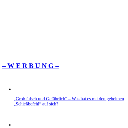
– W Ε R Β U Ν G –
„Grob falsch und Gefährlich“ – Was hat es mit den geheimen
„Schießbefehl“ auf sich?