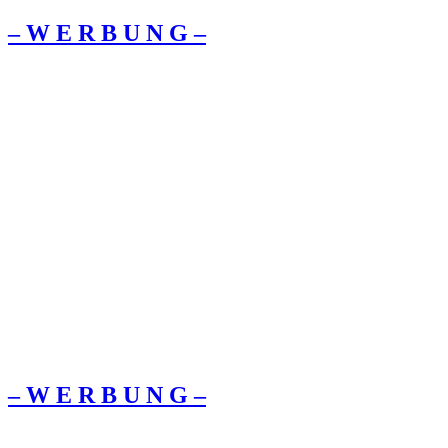
– W Ε R Β U Ν G –
– W Ε R Β U Ν G –