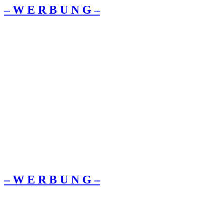
– W Ε R Β U Ν G –
– W Ε R Β U Ν G –