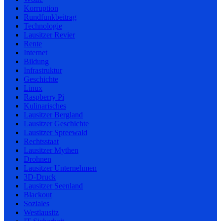
Korruption
Rundfunkbeitrag
Technologie
Lausitzer Revier
Rente
Internet
Bildung
Infrastruktur
Geschichte
Linux
Raspberry Pi
Kulinarisches
Lausitzer Bergland
Lausitzer Geschichte
Lausitzer Spreewald
Rechtsstaat
Lausitzer Mythen
Drohnen
Lausitzer Unternehmen
3D-Druck
Lausitzer Seenland
Blackout
Soziales
Westlausitz