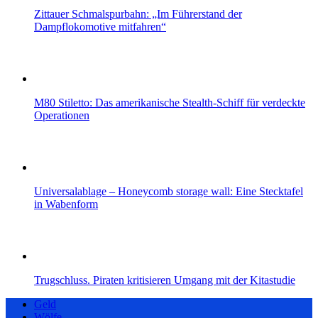
Zittauer Schmalspurbahn: „Im Führerstand der
Dampflokomotive mitfahren“
M80 Stiletto: Das amerikanische Stealth-Schiff für verdeckte
Operationen
Universalablage – Honeycomb storage wall: Eine Stecktafel
in Wabenform
Trugschluss. Piraten kritisieren Umgang mit der Kitastudie
Geld
Wölfe