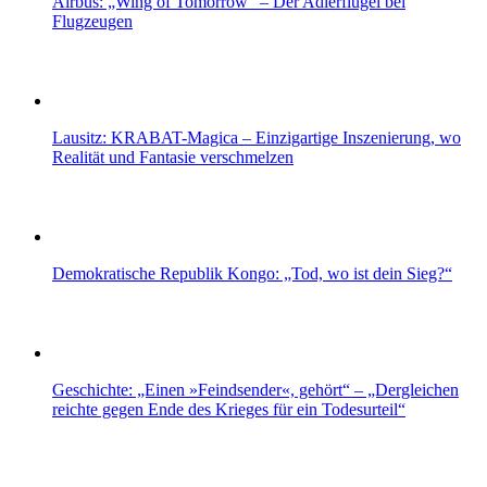
Airbus: „Wing of Tomorrow“ – Der Adlerflügel bei
Flugzeugen
Lausitz: KRABAT-Magica – Einzigartige Inszenierung, wo
Realität und Fantasie verschmelzen
Demokratische Republik Kongo: „Tod, wo ist dein Sieg?“
Geschichte: „Einen »Feindsender«, gehört“ – „Dergleichen
reichte gegen Ende des Krieges für ein Todesurteil“