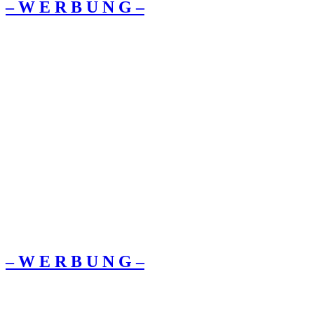
– W Ε R Β U Ν G –
– W Ε R Β U Ν G –