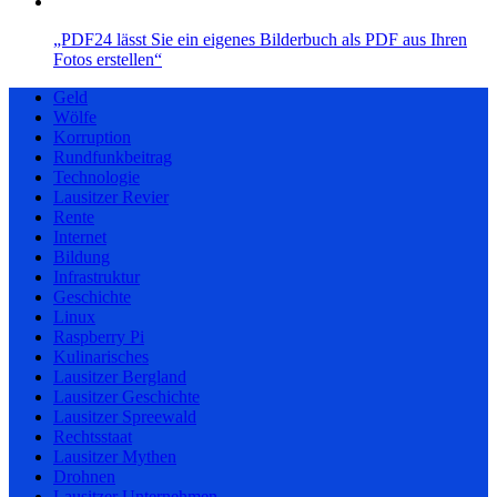
„PDF24 lässt Sie ein eigenes Bilderbuch als PDF aus Ihren
Fotos erstellen“
Geld
Wölfe
Korruption
Rundfunkbeitrag
Technologie
Lausitzer Revier
Rente
Internet
Bildung
Infrastruktur
Geschichte
Linux
Raspberry Pi
Kulinarisches
Lausitzer Bergland
Lausitzer Geschichte
Lausitzer Spreewald
Rechtsstaat
Lausitzer Mythen
Drohnen
Lausitzer Unternehmen