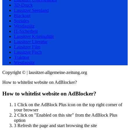
3D-Druck
Lausitzer Seenland
Blackout
Soziales
Westlausitz
IT-Sicherheit
Lausitzer Kriminalität
Lausitzer Literatur
Lausitzer Film
Lausitzer Fisch
Traktion
Westlausitz
Copyright © | lausitzer-allgemeine-zeitung.org
How to whitelist website on AdBlocker?
How to whitelist website on AdBlocker?
1
Click on the AdBlock Plus icon on the top right corner of
your browser
2
Click on "Enabled on this site" from the AdBlock Plus
option
3
Refresh the page and start browsing the site