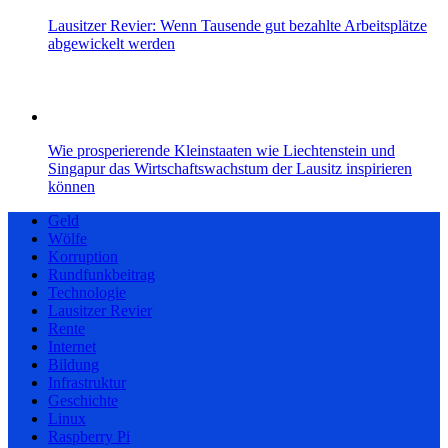
Lausitzer Revier: Wenn Tausende gut bezahlte Arbeitsplätze
abgewickelt werden
Wie prosperierende Kleinstaaten wie Liechtenstein und
Singapur das Wirtschaftswachstum der Lausitz inspirieren
können
Geld
Wölfe
Korruption
Rundfunkbeitrag
Technologie
Lausitzer Revier
Rente
Internet
Bildung
Infrastruktur
Geschichte
Linux
Raspberry Pi