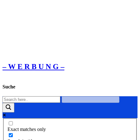
– W Ε R Β U Ν G –
Suche
Exact matches only