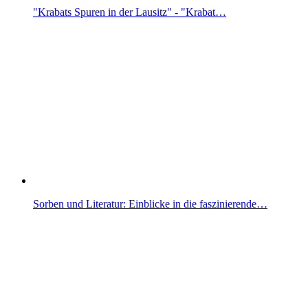
"Krabats Spuren in der Lausitz" - "Krabat…
Sorben und Literatur: Einblicke in die faszinierende…