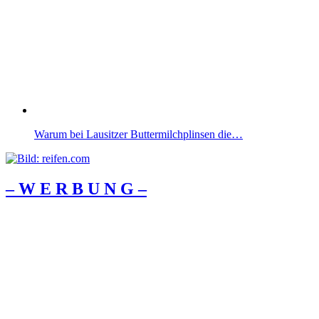
Warum bei Lausitzer Buttermilchplinsen die…
– W Ε R Β U Ν G –