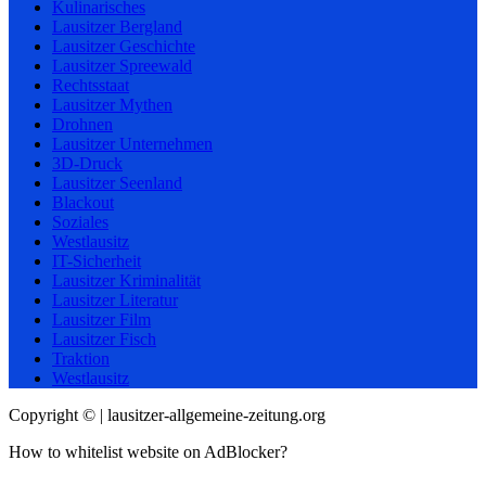
Kulinarisches
Lausitzer Bergland
Lausitzer Geschichte
Lausitzer Spreewald
Rechtsstaat
Lausitzer Mythen
Drohnen
Lausitzer Unternehmen
3D-Druck
Lausitzer Seenland
Blackout
Soziales
Westlausitz
IT-Sicherheit
Lausitzer Kriminalität
Lausitzer Literatur
Lausitzer Film
Lausitzer Fisch
Traktion
Westlausitz
Copyright © | lausitzer-allgemeine-zeitung.org
How to whitelist website on AdBlocker?