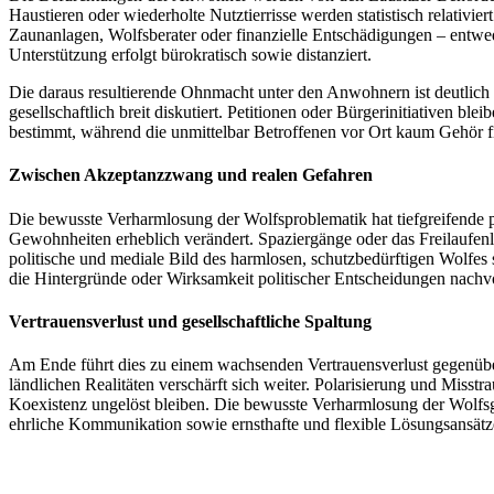
Haustieren oder wiederholte Nutztierrisse werden statistisch relativ
Zaunanlagen, Wolfsberater oder finanzielle Entschädigungen – entwed
Unterstützung erfolgt bürokratisch sowie distanziert.
Die daraus resultierende Ohnmacht unter den Anwohnern ist deutlich 
gesellschaftlich breit diskutiert. Petitionen oder Bürgerinitiativen
bestimmt, während die unmittelbar Betroffenen vor Ort kaum Gehör f
Zwischen Akzeptanzzwang und realen Gefahren
Die bewusste Verharmlosung der Wolfsproblematik hat tiefgreifende 
Gewohnheiten erheblich verändert. Spaziergänge oder das Freilaufenla
politische und mediale Bild des harmlosen, schutzbedürftigen Wolfes
die Hintergründe oder Wirksamkeit politischer Entscheidungen nachv
Vertrauensverlust und gesellschaftliche Spaltung
Am Ende führt dies zu einem wachsenden Vertrauensverlust gegenüber
ländlichen Realitäten verschärft sich weiter. Polarisierung und Mis
Koexistenz ungelöst bleiben. Die bewusste Verharmlosung der Wolfsge
ehrliche Kommunikation sowie ernsthafte und flexible Lösungsansätze 