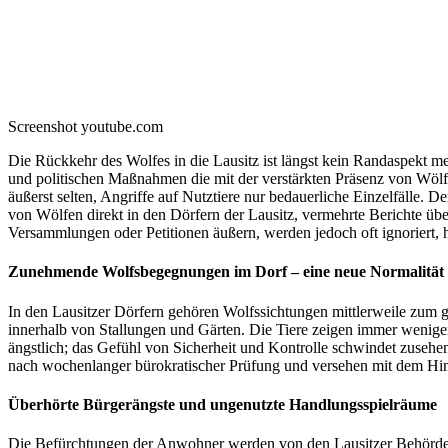
Screenshot youtube.com
Die Rückkehr des Wolfes in die Lausitz ist längst kein Randaspekt m
und politischen Maßnahmen die mit der verstärkten Präsenz von Wölf
äußerst selten, Angriffe auf Nutztiere nur bedauerliche Einzelfälle
von Wölfen direkt in den Dörfern der Lausitz, vermehrte Berichte üb
Versammlungen oder Petitionen äußern, werden jedoch oft ignoriert, 
Zunehmende Wolfsbegegnungen im Dorf – eine neue Normalität
In den Lausitzer Dörfern gehören Wolfssichtungen mittlerweile zum 
innerhalb von Stallungen und Gärten. Die Tiere zeigen immer weniger
ängstlich; das Gefühl von Sicherheit und Kontrolle schwindet zusehen
nach wochenlanger bürokratischer Prüfung und versehen mit dem Hinw
Überhörte Bürgerängste und ungenutzte Handlungsspielräume
Die Befürchtungen der Anwohner werden von den Lausitzer Behörden 