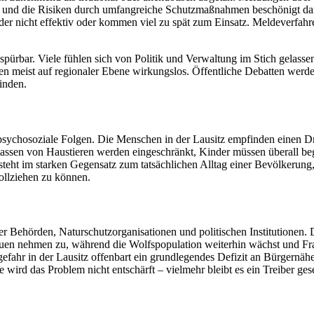
iert und die Risiken durch umfangreiche Schutzmaßnahmen beschönigt dar
er nicht effektiv oder kommen viel zu spät zum Einsatz. Meldeverfahr
spürbar. Viele fühlen sich von Politik und Verwaltung im Stich gelas
 bleiben meist auf regionaler Ebene wirkungslos. Öffentliche Debatten 
inden.
psychosoziale Folgen. Die Menschen in der Lausitz empfinden einen Dr
ssen von Haustieren werden eingeschränkt, Kinder müssen überall begle
 steht im starken Gegensatz zum tatsächlichen Alltag einer Bevölkerun
ollziehen zu können.
 Behörden, Naturschutzorganisationen und politischen Institutionen. 
strauen nehmen zu, während die Wolfspopulation weiterhin wächst und 
fahr in der Lausitz offenbart ein grundlegendes Defizit an Bürgernähe
wird das Problem nicht entschärft – vielmehr bleibt es ein Treiber ge