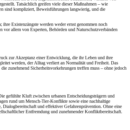
gestellt. Tatsächlich greifen viele dieser Maßnahmen – wie
en sind kompliziert, Beweisführungen langwierig, und die
sen; ihre Existenzängste werden weder ernst genommen noch
werden vor allem von Experten, Behörden und Naturschutzverbänden
uck zur Akzeptanz einer Entwicklung, die ihr Leben und ihre
itet werden, der Alltag verliert an Normalität und Freiheit. Das
g, die zunehmend Sicherheitsvorkehrungen treffen muss – ohne jedoch
Die gefühlte Kluft zwischen urbanen Entscheidungsträgern und
Fragen rund um Mensch-Tier-Konflikte sowie eine nachhaltige
, Dialogbereitschaft und effektiver Gefahrenprävention. Ohne eine
sellschaftlicher Entfremdung und zunehmender Konfliktbereitschaft.