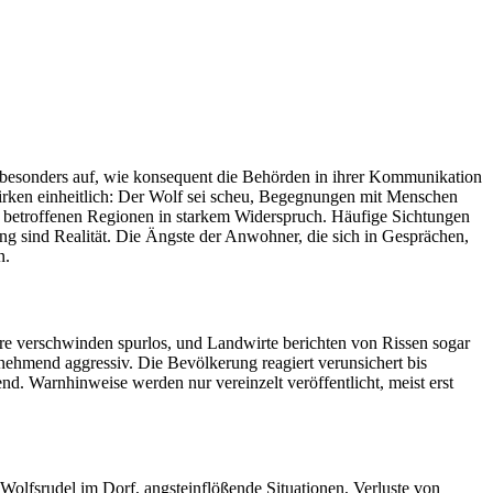
lt besonders auf, wie konsequent die Behörden in ihrer Kommunikation
irken einheitlich: Der Wolf sei scheu, Begegnungen mit Menschen
en betroffenen Regionen in starkem Widerspruch. Häufige Sichtungen
ng sind Realität. Die Ängste der Anwohner, die sich in Gesprächen,
n.
re verschwinden spurlos, und Landwirte berichten von Rissen sogar
nehmend aggressiv. Die Bevölkerung reagiert verunsichert bis
nd. Warnhinweise werden nur vereinzelt veröffentlicht, meist erst
lfsrudel im Dorf, angsteinflößende Situationen, Verluste von