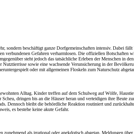
ehr, sondern beschäftigt ganze Dorfgemeinschaften intensiv. Dabei fäl
en verbundenen Gefahren verharmlosen. Die offiziellen Botschaften w
. Demgegenüber steht jedoch das tatsächliche Erleben der Menschen in d
er Nutztierrisse sowie eine wachsende Verunsicherung in der Bevölkeru
heruntergespielt oder mit allgemeinen Floskeln zum Naturschutz abgeta
gewohnten Alltag. Kinder treffen auf dem Schulweg auf Wölfe, Haustie
 Scheu, dringen bis an die Häuser heran und verteidigen ihre Beute zu
ds. Dennoch bleibt die behördliche Reaktion routiniert und zurückhalte
eis, es bestehe keine akute Gefahr.
zunehmend als irrational oder anekdotisch abgetan. Meldungen über Wo