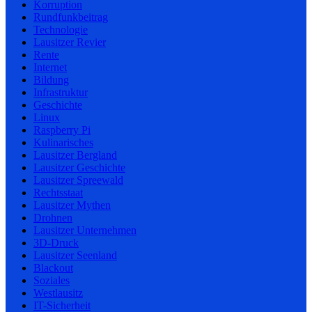
Korruption
Rundfunkbeitrag
Technologie
Lausitzer Revier
Rente
Internet
Bildung
Infrastruktur
Geschichte
Linux
Raspberry Pi
Kulinarisches
Lausitzer Bergland
Lausitzer Geschichte
Lausitzer Spreewald
Rechtsstaat
Lausitzer Mythen
Drohnen
Lausitzer Unternehmen
3D-Druck
Lausitzer Seenland
Blackout
Soziales
Westlausitz
IT-Sicherheit