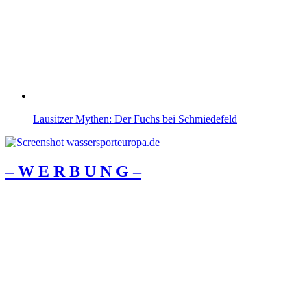
Lausitzer Mythen: Der Fuchs bei Schmiedefeld
– W Ε R Β U Ν G –