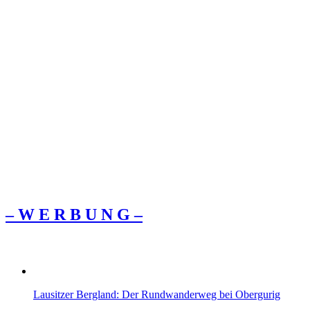
– W Ε R Β U Ν G –
Lausitzer Bergland: Der Rundwanderweg bei Obergurig