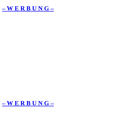
– W Ε R Β U Ν G –
– W Ε R Β U Ν G –