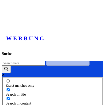
– W Ε R Β U Ν G –
Suche
Exact matches only
Search in title
Search in content