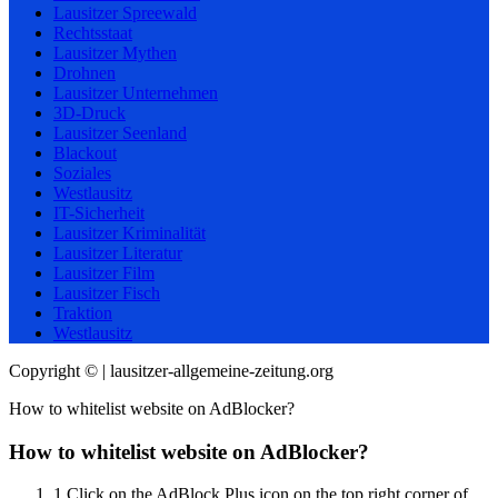
Lausitzer Spreewald
Rechtsstaat
Lausitzer Mythen
Drohnen
Lausitzer Unternehmen
3D-Druck
Lausitzer Seenland
Blackout
Soziales
Westlausitz
IT-Sicherheit
Lausitzer Kriminalität
Lausitzer Literatur
Lausitzer Film
Lausitzer Fisch
Traktion
Westlausitz
Copyright © | lausitzer-allgemeine-zeitung.org
How to whitelist website on AdBlocker?
How to whitelist website on AdBlocker?
1
Click on the AdBlock Plus icon on the top right corner of