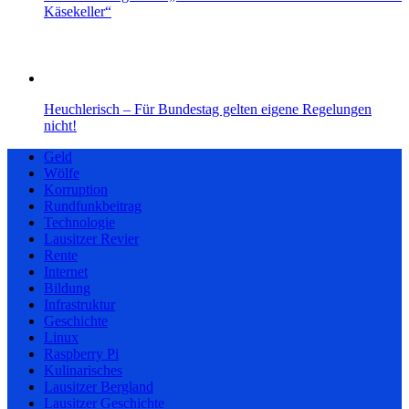
Käsekeller“
Heuchlerisch – Für Bundestag gelten eigene Regelungen
nicht!
Geld
Wölfe
Korruption
Rundfunkbeitrag
Technologie
Lausitzer Revier
Rente
Internet
Bildung
Infrastruktur
Geschichte
Linux
Raspberry Pi
Kulinarisches
Lausitzer Bergland
Lausitzer Geschichte