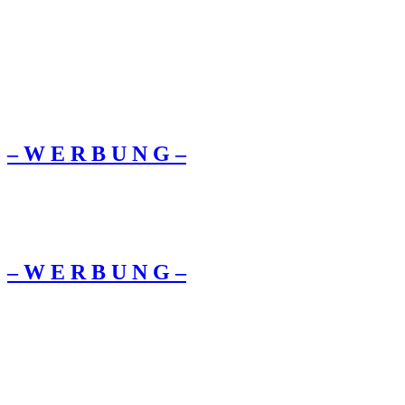
– W Ε R Β U Ν G –
– W Ε R Β U Ν G –