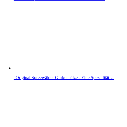
"Original Spreewälder Gurkensülze - Eine Spezialität…