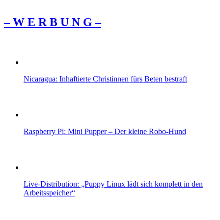
– W Ε R Β U Ν G –
Nicaragua: Inhaftierte Christinnen fürs Beten bestraft
Raspberry Pi: Mini Pupper – Der kleine Robo-Hund
Live-Distribution: „Puppy Linux lädt sich komplett in den
Arbeitsspeicher“