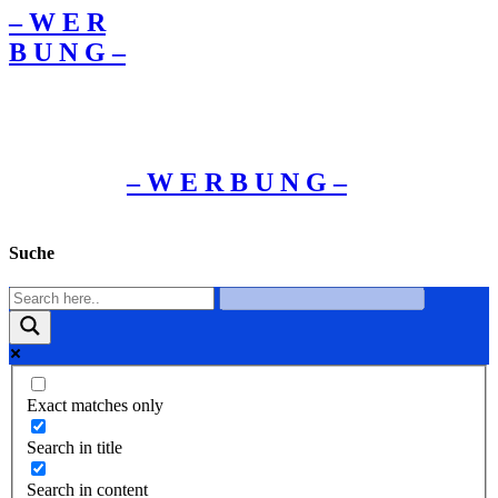
– W Ε R
Β U Ν G –
– W Ε R Β U Ν G –
Suche
Exact matches only
Search in title
Search in content