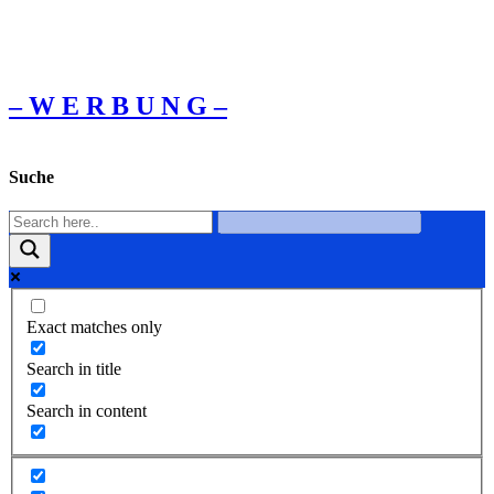
– W Ε R Β U Ν G –
Suche
Exact matches only
Search in title
Search in content