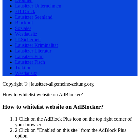
Drohnen
Lausitzer Unternehmen
3D-Druck
Lausitzer Seenland
Blackout
Soziales
Westlausitz
IT-Sicherheit
Lausitzer Kriminalität
Lausitzer Literatur
Lausitzer Film
Lausitzer Fisch
Traktion
Westlausitz
Copyright © | lausitzer-allgemeine-zeitung.org
How to whitelist website on AdBlocker?
How to whitelist website on AdBlocker?
1
Click on the AdBlock Plus icon on the top right corner of
your browser
2
Click on "Enabled on this site" from the AdBlock Plus
option