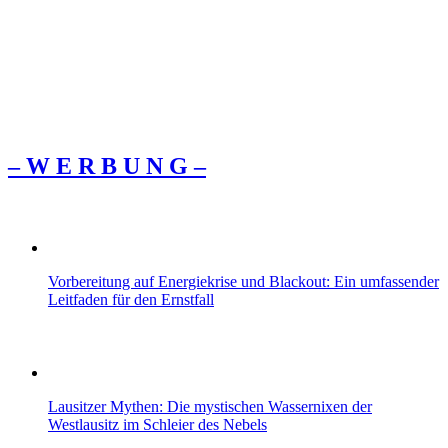
– W Ε R Β U Ν G –
Vorbereitung auf Energiekrise und Blackout: Ein umfassender
Leitfaden für den Ernstfall
Lausitzer Mythen: Die mystischen Wassernixen der
Westlausitz im Schleier des Nebels