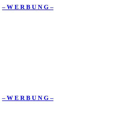
– W Ε R Β U Ν G –
– W Ε R Β U Ν G –