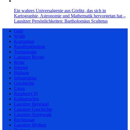
Ein wahres Universalgenie aus Görlitz, das sich in
Kartographie, Astronomie und Mathematik hervorgetan hat –
Lausitzer Persönlichkeiten: Bartholomäus Scultetus
Geld
Wölfe
Korruption
Rundfunkbeitrag
Technologie
Lausitzer Revier
Rente
Internet
Bildung
Infrastruktur
Geschichte
Linux
Raspberry Pi
Kulinarisches
Lausitzer Bergland
Lausitzer Geschichte
Lausitzer Spreewald
Rechtsstaat
Lausitzer Mythen