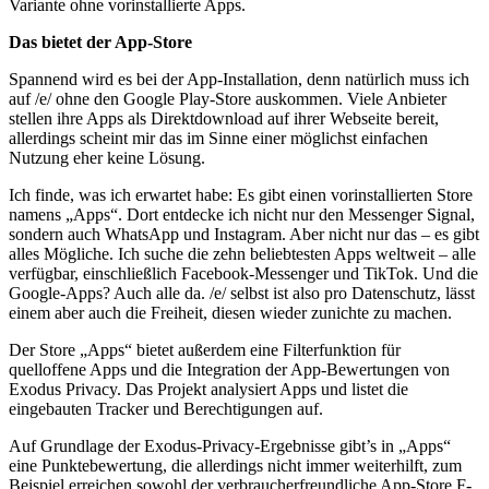
Variante ohne vorinstallierte Apps.
Das bietet der App-Store
Spannend wird es bei der App-Installation, denn natürlich muss ich
auf /e/ ohne den Google Play-Store auskommen. Viele Anbieter
stellen ihre Apps als Direktdownload auf ihrer Webseite bereit,
allerdings scheint mir das im Sinne einer möglichst einfachen
Nutzung eher keine Lösung.
Ich finde, was ich erwartet habe: Es gibt einen vorinstallierten Store
namens „Apps“. Dort entdecke ich nicht nur den Messenger Signal,
sondern auch WhatsApp und Instagram. Aber nicht nur das – es gibt
alles Mögliche. Ich suche die zehn beliebtesten Apps weltweit – alle
verfügbar, einschließlich Facebook-Messenger und TikTok. Und die
Google-Apps? Auch alle da. /e/ selbst ist also pro Datenschutz, lässt
einem aber auch die Freiheit, diesen wieder zunichte zu machen.
Der Store „Apps“ bietet außerdem eine Filterfunktion für
quelloffene Apps und die Integration der App-Bewertungen von
Exodus Privacy. Das Projekt analysiert Apps und listet die
eingebauten Tracker und Berechtigungen auf.
Auf Grundlage der Exodus-Privacy-Ergebnisse gibt’s in „Apps“
eine Punktebewertung, die allerdings nicht immer weiterhilft, zum
Beispiel erreichen sowohl der verbraucherfreundliche App-Store F-