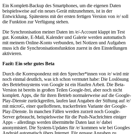
Ein Komplett-Backup des Smartphones, um die eigenen Daten
beispielsweise auf ein neues Gerät mitzunehmen, ist in der
Entwicklung. Spätestens mit der ersten fertigen Version von /e/ soll
die Funktion zur Verfügung stehen.
Die Synchronisation meiner Daten im /e/-Account klappt im Test
gut. Kontakte, E-Mail, Kalender und Galerie werden automatisch
mit meinem Online-Konto verbunden, bei Notizen und Aufgaben
muss ich die Synchronisationsfunktion zuerst in den Einstellungen
aktivieren.
Fazit: Ein sehr gutes Beta
Durch die Korrespondenz mit den Sprecher*innen von /e/ wird mir
noch einmal deutlich, was ich schon vermutet habe: Die Loslösung
des Betriebssystems von Google ist ein Haufen Arbeit. Die Beta-
Version ist bereits in großen Teilen Google-frei, aber noch nicht
komplett. Apps, die für ihren Betrieb normalerweise auf die Google-
Play-Dienste zurückgreifen, laufen laut Angaben der Stiftung auf /e/
mit microG, einer quelloffenen, trackerfreien Variante der Google-
Play-Dienste. In manchen Fällen werden zurzeit noch Google-
Server gebraucht, beispielsweise für die Push-Nachrichten einiger
Apps – allerdings werden übermittelte Daten laut /e/ dabei
anonymisiert. Die System-Updates für /e/ kommen wie bei Googles
Android automatisch übers Internet. Für genaue Angaben zu