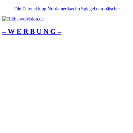
Die Entwicklung Nordamerikas im Spiegel europäischer…
– W Ε R Β U Ν G –