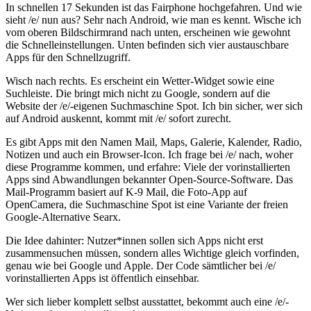
In schnellen 17 Sekunden ist das Fairphone hochgefahren. Und wie
sieht /e/ nun aus? Sehr nach Android, wie man es kennt. Wische ich
vom oberen Bildschirmrand nach unten, erscheinen wie gewohnt
die Schnelleinstellungen. Unten befinden sich vier austauschbare
Apps für den Schnellzugriff.
Wisch nach rechts. Es erscheint ein Wetter-Widget sowie eine
Suchleiste. Die bringt mich nicht zu Google, sondern auf die
Website der /e/-eigenen Suchmaschine Spot. Ich bin sicher, wer sich
auf Android auskennt, kommt mit /e/ sofort zurecht.
Es gibt Apps mit den Namen Mail, Maps, Galerie, Kalender, Radio,
Notizen und auch ein Browser-Icon. Ich frage bei /e/ nach, woher
diese Programme kommen, und erfahre: Viele der vorinstallierten
Apps sind Abwandlungen bekannter Open-Source-Software. Das
Mail-Programm basiert auf K-9 Mail, die Foto-App auf
OpenCamera, die Suchmaschine Spot ist eine Variante der freien
Google-Alternative Searx.
Die Idee dahinter: Nutzer*innen sollen sich Apps nicht erst
zusammensuchen müssen, sondern alles Wichtige gleich vorfinden,
genau wie bei Google und Apple. Der Code sämtlicher bei /e/
vorinstallierten Apps ist öffentlich einsehbar.
Wer sich lieber komplett selbst ausstattet, bekommt auch eine /e/-