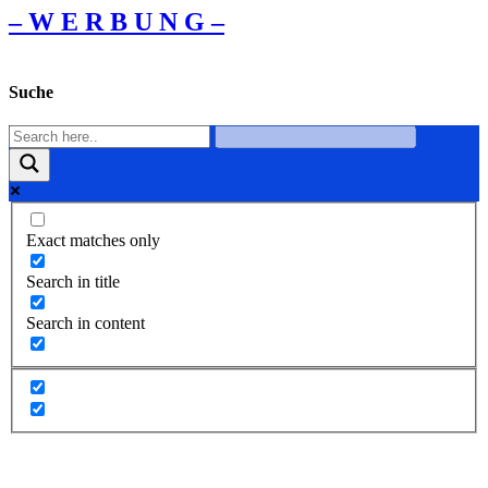
– W Ε R Β U Ν G –
Suche
Exact matches only
Search in title
Search in content