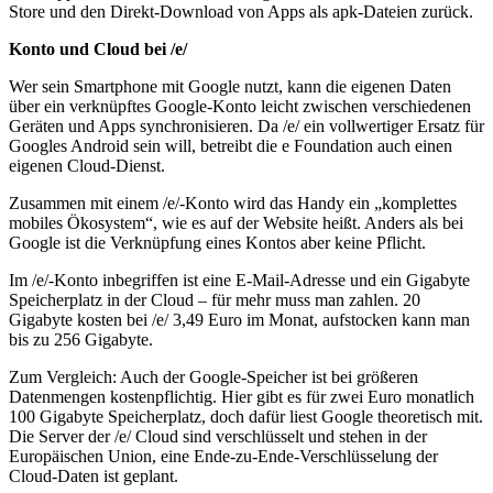
Store und den Direkt-Download von Apps als apk-Dateien zurück.
Konto und Cloud bei /e/
Wer sein Smartphone mit Google nutzt, kann die eigenen Daten
über ein verknüpftes Google-Konto leicht zwischen verschiedenen
Geräten und Apps synchronisieren. Da /e/ ein vollwertiger Ersatz für
Googles Android sein will, betreibt die e Foundation auch einen
eigenen Cloud-Dienst.
Zusammen mit einem /e/-Konto wird das Handy ein „komplettes
mobiles Ökosystem“, wie es auf der Website heißt. Anders als bei
Google ist die Verknüpfung eines Kontos aber keine Pflicht.
Im /e/-Konto inbegriffen ist eine E-Mail-Adresse und ein Gigabyte
Speicherplatz in der Cloud – für mehr muss man zahlen. 20
Gigabyte kosten bei /e/ 3,49 Euro im Monat, aufstocken kann man
bis zu 256 Gigabyte.
Zum Vergleich: Auch der Google-Speicher ist bei größeren
Datenmengen kostenpflichtig. Hier gibt es für zwei Euro monatlich
100 Gigabyte Speicherplatz, doch dafür liest Google theoretisch mit.
Die Server der /e/ Cloud sind verschlüsselt und stehen in der
Europäischen Union, eine Ende-zu-Ende-Verschlüsselung der
Cloud-Daten ist geplant.