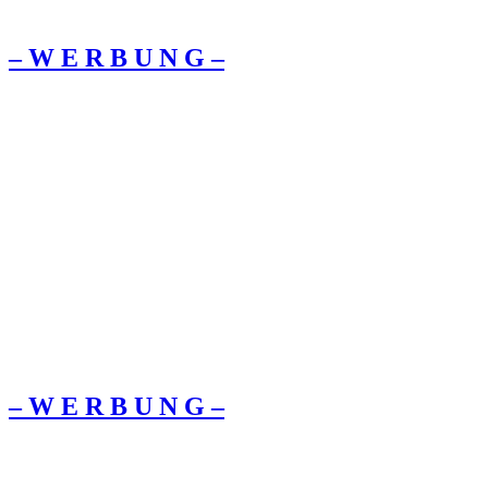
– W Ε R Β U Ν G –
– W Ε R Β U Ν G –