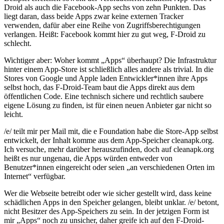
Droid als auch die Facebook-App sechs von zehn Punkten. Das
liegt daran, dass beide Apps zwar keine externen Tracker
verwenden, dafür aber eine Reihe von Zugriffsberechtigungen
verlangen. Heißt: Facebook kommt hier zu gut weg, F-Droid zu
schlecht.
Wichtiger aber: Woher kommt „Apps“ überhaupt? Die Infrastruktur
hinter einem App-Store ist schließlich alles andere als trivial. In die
Stores von Google und Apple laden Entwickler*innen ihre Apps
selbst hoch, das F-Droid-Team baut die Apps direkt aus dem
öffentlichen Code. Eine technisch sichere und rechtlich saubere
eigene Lösung zu finden, ist für einen neuen Anbieter gar nicht so
leicht.
/e/ teilt mir per Mail mit, die e Foundation habe die Store-App selbst
entwickelt, der Inhalt komme aus dem App-Speicher cleanapk.org.
Ich versuche, mehr darüber herauszufinden, doch auf cleanapk.org
heißt es nur ungenau, die Apps würden entweder von
Benutzer*innen eingereicht oder seien „an verschiedenen Orten im
Internet“ verfügbar.
Wer die Webseite betreibt oder wie sicher gestellt wird, dass keine
schädlichen Apps in den Speicher gelangen, bleibt unklar. /e/ betont,
nicht Besitzer des App-Speichers zu sein. In der jetzigen Form ist
mir „Apps“ noch zu unsicher, daher greife ich auf den F-Droid-