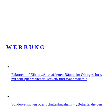
– W Ε R Β U Ν G –
Faktorenhof Eibau: „Ausstaffierten Räume im Obergeschoss
mit sehr gut erhaltener Decken- und Wandmalerei“
Sondervermögen oder Schattenhaushalt? – „Beträge, die den