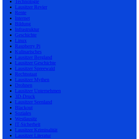
Technologie
Lausitzer Revier
Rente
Internet
Bildung
Infrastruktur
Geschichte
Linux
Raspberry Pi
Kulinarisches
Lausitzer Bergland
Lausitzer Geschichte
Lausitzer Spreewald
Rechtsstaat
Lausitzer Mythen
Drohnen
Lausitzer Unternehmen
3D-Druck
Lausitzer Seenland
Blackout
Soziales
Westlausitz
IT-Sicherheit
Lausitzer Kriminalität
Lausitzer Literatur