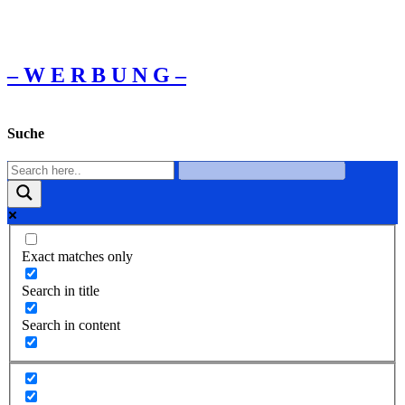
– W Ε R Β U Ν G –
Suche
Exact matches only
Search in title
Search in content