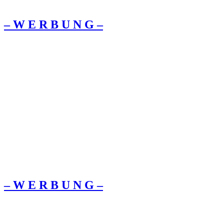
– W Ε R Β U Ν G –
– W Ε R Β U Ν G –