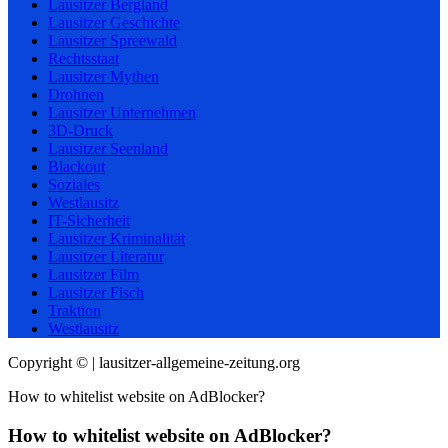
Lausitzer Bergland
Lausitzer Geschichte
Lausitzer Spreewald
Rechtsstaat
Lausitzer Mythen
Drohnen
Lausitzer Unternehmen
3D-Druck
Lausitzer Seenland
Blackout
Soziales
Westlausitz
IT-Sicherheit
Lausitzer Kriminalität
Lausitzer Literatur
Lausitzer Film
Lausitzer Fisch
Traktion
Westlausitz
Copyright © | lausitzer-allgemeine-zeitung.org
How to whitelist website on AdBlocker?
How to whitelist website on AdBlocker?