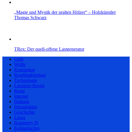
„Magie und Mystik der uralten Hölzer“ – Holzkünstler
Thomas Schwarz
TRex: Der quell-offene Lastgenerator
Geld
Wölfe
Korruption
Rundfunkbeitrag
Technologie
Lausitzer Revier
Rente
Internet
Bildung
Infrastruktur
Geschichte
Linux
Raspberry Pi
Kulinarisches