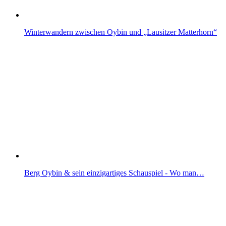
Winterwandern zwischen Oybin und „Lausitzer Matterhorn“
Berg Oybin & sein einzigartiges Schauspiel - Wo man…