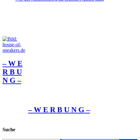
– W Ε
R Β U
Ν G –
– W Ε R Β U Ν G –
Suche