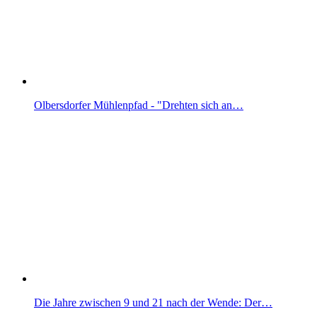
Olbersdorfer Mühlenpfad - "Drehten sich an…
Die Jahre zwischen 9 und 21 nach der Wende: Der…