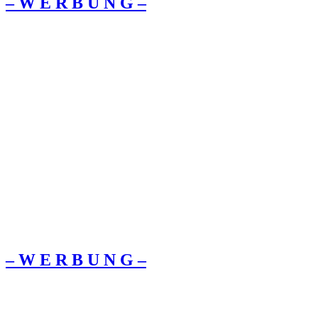
– W Ε R Β U Ν G –
– W Ε R Β U Ν G –