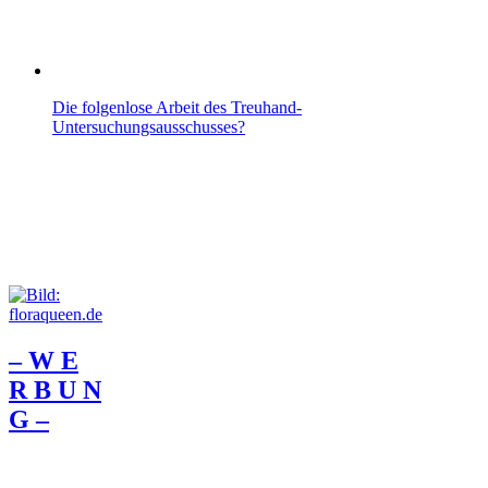
Die folgenlose Arbeit des Treuhand-
Untersuchungsausschusses?
– W Ε
R Β U Ν
G –