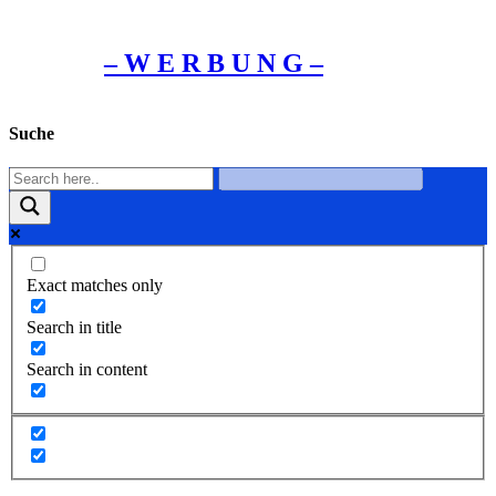
– W Ε R Β U Ν G –
Suche
Exact matches only
Search in title
Search in content