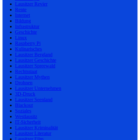
Lausitzer Revier
Rente
Internet
Bildung
Infrastruktur
Geschichte
Linux
Raspberry Pi
Kulinarisches
Lausitzer Bergland
Lausitzer Geschichte
Lausitzer Spreewald
Rechtsstaat
Lausitzer Mythen
Drohnen
Lausitzer Unternehmen
3D-Druck
Lausitzer Seenland
Blackout
Soziales
Westlausitz
IT-Sicherheit
Lausitzer Kriminalität
Lausitzer Literatur
Lausitzer Film