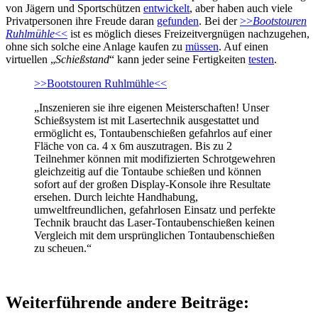
von Jägern und Sportschützen
entwickelt
, aber haben auch viele
Privatpersonen ihre Freude daran
gefunden
. Bei der
>>
Bootstouren
Ruhlmühle
<<
ist es möglich dieses Freizeitvergnügen nachzugehen,
ohne sich solche eine Anlage kaufen zu
müssen
. Auf einen
virtuellen „
Schießstand
“ kann jeder seine Fertigkeiten
testen
.
>>Bootstouren Ruhlmühle<<
„Inszenieren sie ihre eigenen Meisterschaften! Unser
Schießsystem ist mit Lasertechnik ausgestattet und
ermöglicht es, Tontaubenschießen gefahrlos auf einer
Fläche von ca. 4 x 6m auszutragen. Bis zu 2
Teilnehmer können mit modifizierten Schrotgewehren
gleichzeitig auf die Tontaube schießen und können
sofort auf der großen Display-Konsole ihre Resultate
ersehen. Durch leichte Handhabung,
umweltfreundlichen, gefahrlosen Einsatz und perfekte
Technik braucht das Laser-Tontaubenschießen keinen
Vergleich mit dem ursprünglichen Tontaubenschießen
zu scheuen.“
Weiterführende andere Beiträge: