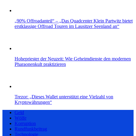
„90% Offroadanteil“ – „Das Quadcenter Klein Partwitz bietet
erstklassige Offroad Touren im Lausitzer Seenland an“
Hohepriester der Neuzeit: Wie Geheimdienste den modernen
Pharaonenkult praktizieren
Trezor: „Dieses Wallet unterstützt eine Vielzahl von
Kryptowährungen“
Geld
Wölfe
Korruption
Rundfunkbeitrag
Technologie